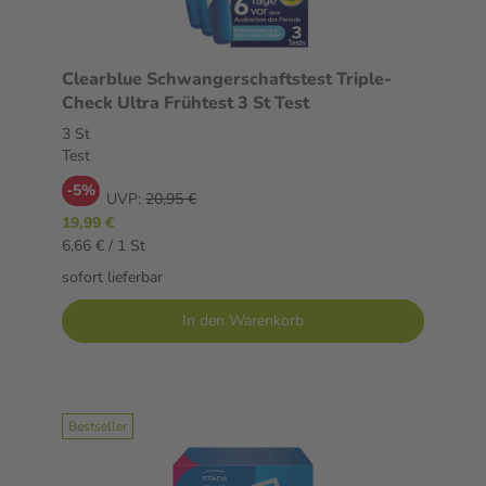
Clearblue Schwangerschaftstest Triple-
Check Ultra Frühtest 3 St Test
3 St
Test
-5%
UVP:
20,95 €
19,99 €
6,66 € / 1 St
sofort lieferbar
In den Warenkorb
Bestseller