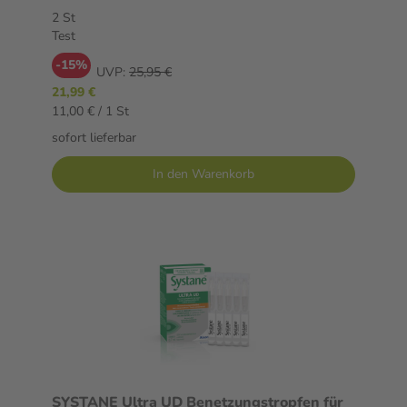
Test
2 St
Test
-15%
UVP:
25,95 €
21,99 €
11,00 € / 1 St
sofort lieferbar
In den Warenkorb
SYSTANE Ultra UD Benetzungstropfen für