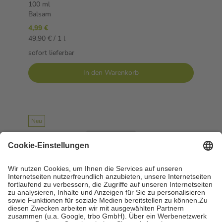
100 ml
Balsam
4,99 €
49,90 € / 1 l
sofort lieferbar
In den Warenkorb
Neu
ANGOCIN MANNOSE PLUS 14X3 g Pulver
zum Einnehmen