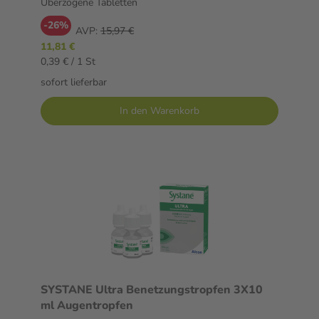
Überzogene Tabletten
-26%
AVP:
15,97 €
11,81 €
0,39 € / 1 St
sofort lieferbar
In den Warenkorb
SYSTANE Ultra Benetzungstropfen 3X10
ml Augentropfen