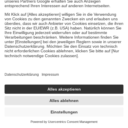
14X3 g
Pulver zum Einnehmen
-38%
UVP:
19,49 €
11,99 €
285,48 € / 1 kg
sofort lieferbar
In den Warenkorb
Systane HYDRATION UD
Benetzungstropfen für die Augen 30X0.7