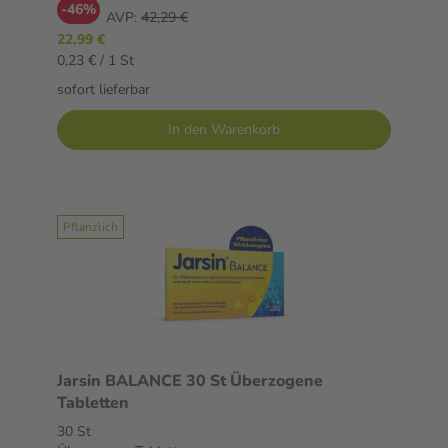
-46%
AVP:
42,29 €
22,99 €
0,23 € / 1 St
sofort lieferbar
In den Warenkorb
Pflanzlich
Jarsin BALANCE 30 St Überzogene
Tabletten
30 St