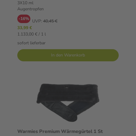
3X10 ml
Augentropfen
-16%
UVP:
40,45 €
33,99 €
1.133,00 € / 1 l
sofort lieferbar
In den Warenkorb
Warmies Premium Wärmegürtel 1 St