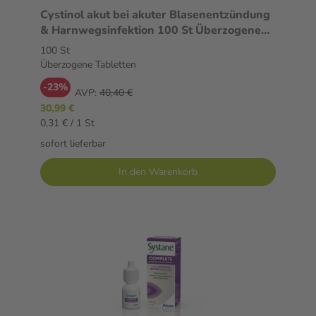
Cystinol akut bei akuter Blasenentzündung
& Harnwegsinfektion 100 St Überzogene
Tabletten
100 St
Überzogene Tabletten
-23%
AVP:
40,40 €
30,99 €
0,31 € / 1 St
sofort lieferbar
In den Warenkorb