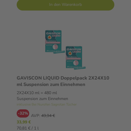
In den Warenkorb
GAVISCON LIQUID Doppelpack 2X24X10
ml Suspension zum Einnehmen
2X24X10 ml = 480 ml
Suspension zum Einnehmen
inklusive Bei Nurofen Sagrotan Tücher
-32%
AVP:
49,94 €
33,99 €
70,81 € / 1 l