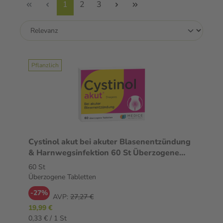
1
2
3
Pflanzlich
Cystinol akut bei akuter Blasenentzündung
& Harnwegsinfektion 60 St Überzogene
Tabletten
60 St
Überzogene Tabletten
-27%
AVP:
27,27 €
19,99 €
0,33 € / 1 St