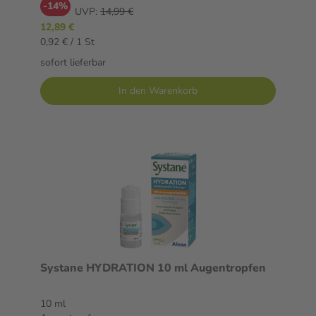
-14%
UVP:
14,99 €
12,89 €
0,92 € / 1 St
sofort lieferbar
In den Warenkorb
Systane HYDRATION 10 ml Augentropfen
10 ml