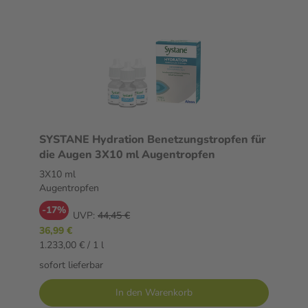
SYSTANE Hydration Benetzungstropfen für
die Augen 3X10 ml Augentropfen
3X10 ml
Augentropfen
-17%
UVP:
44,45 €
36,99 €
1.233,00 € / 1 l
sofort lieferbar
In den Warenkorb