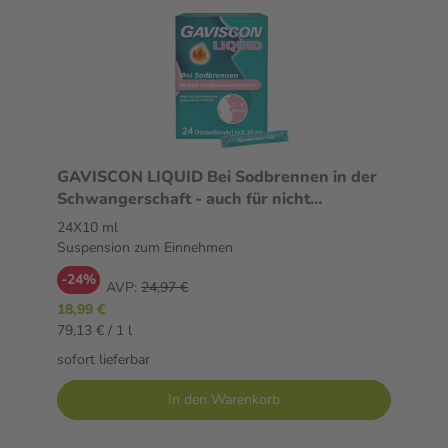
GAVISCON LIQUID Bei Sodbrennen in der
Schwangerschaft - auch für nicht
schwangere Menschen geeignet 24X10 ml
24X10 ml
Suspension zum Einnehmen
Suspension zum Einnehmen
-24%
AVP:
24,97 €
18,99 €
79,13 € / 1 l
sofort lieferbar
In den Warenkorb