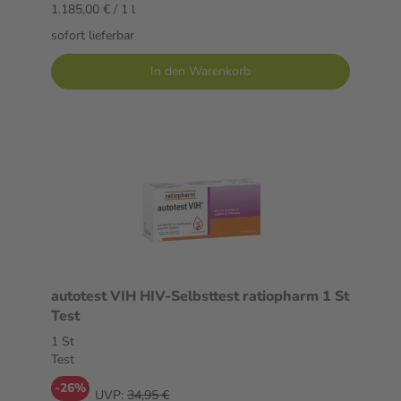
1.185,00 € / 1 l
sofort lieferbar
In den Warenkorb
autotest VIH HIV-Selbsttest ratiopharm 1 St
Test
1 St
Test
-26%
UVP:
34,95 €