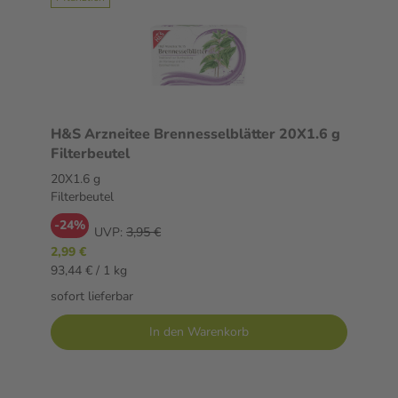
H&S Arzneitee Brennesselblätter 20X1.6 g
Filterbeutel
20X1.6 g
Filterbeutel
-24%
UVP:
3,95 €
2,99 €
93,44 € / 1 kg
sofort lieferbar
In den Warenkorb