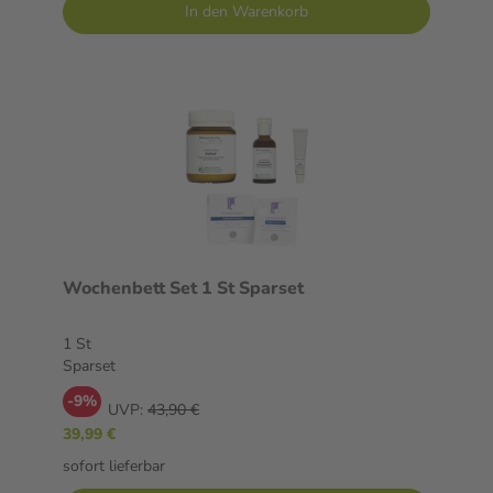
In den Warenkorb
Wochenbett Set 1 St Sparset
1 St
Sparset
-9%
UVP:
43,90 €
39,99 €
sofort lieferbar