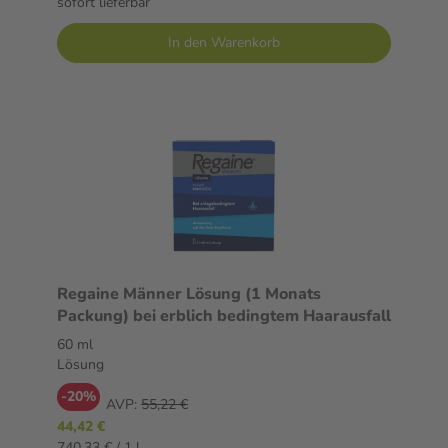
sofort lieferbar
In den Warenkorb
Regaine Männer Lösung (1 Monats
Packung) bei erblich bedingtem Haarausfall
60 ml
Lösung
-20%
AVP:
55,22 €
44,42 €
740,33 € / 1 l