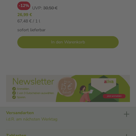
-12%
UVP:
30,50 €
26,99 €
67,48 € / 1 l
sofort lieferbar
In den Warenkorb
Versandarten
i.d.R. am nächsten Werktag
Zahlarten