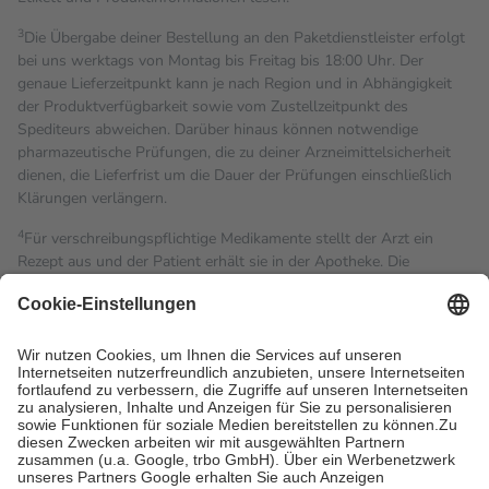
3
Die Übergabe deiner Bestellung an den Paketdienstleister erfolgt
bei uns werktags von Montag bis Freitag bis 18:00 Uhr. Der
genaue Lieferzeitpunkt kann je nach Region und in Abhängigkeit
der Produktverfügbarkeit sowie vom Zustellzeitpunkt des
Spediteurs abweichen. Darüber hinaus können notwendige
pharmazeutische Prüfungen, die zu deiner Arzneimittelsicherheit
dienen, die Lieferfrist um die Dauer der Prüfungen einschließlich
Klärungen verlängern.
4
Für verschreibungspflichtige Medikamente stellt der Arzt ein
Rezept aus und der Patient erhält sie in der Apotheke. Die
gesetzliche Krankenversicherung übernimmt in der Regel die
Kosten dafür, der Versicherte trägt einen Teil davon als Zuzahlung
mit.
Grundsätzlich leisten Mitglieder Zuzahlungen in Höhe von zehn
Prozent des Abgabepreises,
mindestens
jedoch
fünf Euro
und
höchstens zehn Euro.
Es sind jedoch nie mehr als die
tatsächlichen Kosten der Leistung zu entrichten.
Diese Regeln gelten grundsätzlich auch für Online-Apotheken.
Bei Heilmitteln und häuslicher Krankenpflege beträgt die