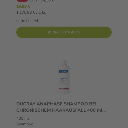
UVP:
24,50 €
19,99 €
1.175,88 € / 1 kg
sofort lieferbar
In den Warenkorb
DUCRAY ANAPHASE SHAMPOO BEI
CHRONISCHEM HAARAUSFALL 400 ml
Shampoo
400 ml
Shampoo