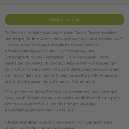
Widerruf erklären
Zu Risiken und Nebenwirkungen lesen Sie die Packungsbeilage
und fragen Sie Ihre Ärztin, Ihren Arzt oder in Ihrer Apotheke. AVP:
Üblicher Apothekenverkaufspreis berechnet nach der
Arzneimittelpreisverordnung. UVP: Unverbindliche
Preisempfehlung des Herstellers. Die angegebenen Preise
beinhalten die gesetzlich vorgeschriebene Mehrwertsteuer, ggf.
zzgl. 4,95 € Versandkosten. Ab 29 € Bestell­wert versand­kosten­
frei. Preisänderungen und Irrtümer vorbehalten. Alle Angebote
und Gratis-Beigaben nur solange der Vorrat reicht.
1
Eine pharmazeutische Prüfung der Arzneimittel und sonstigen
Produkte in deinem Warenkorb beinhaltet die Durchführung von
Wechselwirkungschecks und die Prüfung etwaiger
Anwendungshinweise des Herstellers.
2
Biozidprodukte
vorsichtig verwenden. Vor Gebrauch stets
Etikett und Produktinformationen lesen.