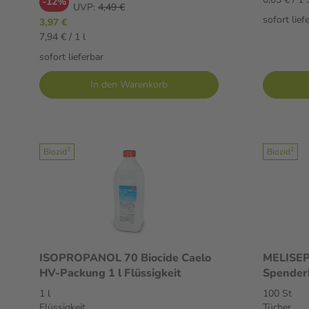
-12%
UVP:
4,49 €
sofort lief
3,97 €
7,94 € / 1 l
sofort lieferbar
In den Warenkorb
2
2
Biozid
Biozid
ISOPROPANOL 70 Biocide Caelo
MELISEP
HV-Packung 1 l Flüssigkeit
Spender
1 l
100 St
Flüssigkeit
Tücher