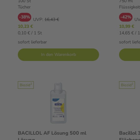
100 St
750 ml
Tücher
Flüssigkeit
-38%
-42%
UVP:
16,43 €
UV
10,23 €
10,99 €
0,10 € / 1 St
14,65 € / 1
sofort lieferbar
sofort lief
In den Warenkorb
2
2
Biozid
Biozid
BACILLOL AF Lösung 500 ml
Bacillol 
Lösung
Flächend