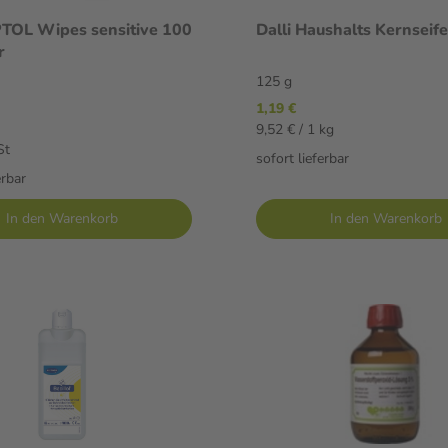
TOL Wipes sensitive 100
Dalli Haushalts Kernseif
r
125 g
1,19 €
9,52 € / 1 kg
St
sofort lieferbar
erbar
In den Warenkorb
In den Warenkorb