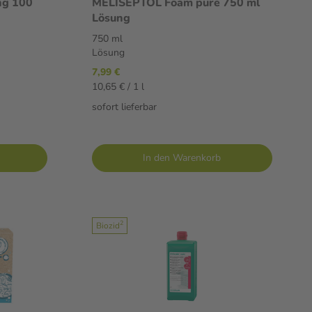
ng 100
MELISEPTOL Foam pure 750 ml
Lösung
750 ml
Lösung
7,99 €
10,65 € / 1 l
sofort lieferbar
In den Warenkorb
2
Biozid