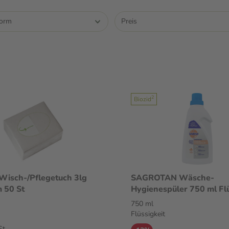
form
Preis
2
Biozid
Wisch-/Pflegetuch 3lg
SAGROTAN Wäsche-
 50 St
Hygienespüler 750 ml Flü
750 ml
Flüssigkeit
St