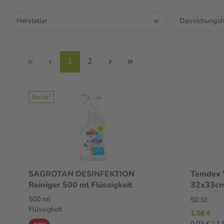
Hersteller
Darreichungs
1
2
2
Biozid
SAGROTAN DESINFEKTION
Temdex 
Reiniger 500 ml Flüssigkeit
32x33cm
500 ml
50 St
Flüssigkeit
1,58 €
0,03 € / 1 