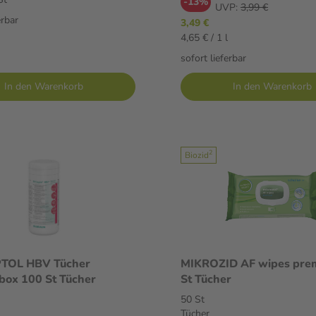
-13%
UVP:
3,99 €
erbar
3,49 €
4,65 € / 1 l
sofort lieferbar
In den Warenkorb
In den Warenkorb
2
Biozid
TOL HBV Tücher
MIKROZID AF wipes pre
box 100 St Tücher
St Tücher
50 St
Tücher