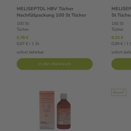
MELISEPTOL HBV Tücher
MELISEP
Nachfüllpackung 100 St Tücher
St Tüche
100 St
100 St
Tücher
Tücher
6,78 €
9,23 €
0,07 € / 1 St
0,09 € / 1 
sofort lieferbar
sofort lief
In den Warenkorb
2
Biozid