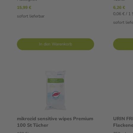
15,99 €
6,26 €
0,06 € / 1 
sofort lieferbar
sofort lief
In den Warenkorb
mikrozid sensitive wipes Premium
URIN FR
100 St Tücher
Fleckene
Flüssigke