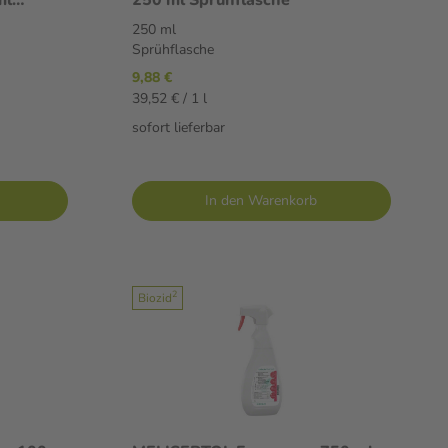
250 ml
Sprühflasche
9,88 €
39,52 € / 1 l
sofort lieferbar
In den Warenkorb
2
Biozid