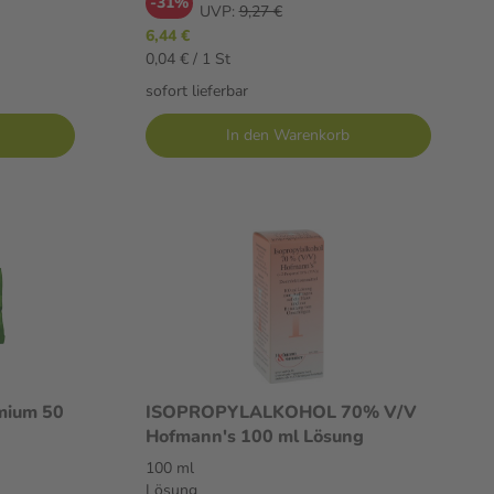
-31%
UVP:
9,27 €
6,44 €
0,04 € / 1 St
sofort lieferbar
In den Warenkorb
mium 50
ISOPROPYLALKOHOL 70% V/V
Hofmann's 100 ml Lösung
100 ml
Lösung