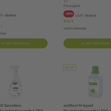
1 l
Flüssigkeit
-39%
P:
18,99 €
UVP:
15,01 €
9,21 €
 l
sofort lieferbar
erbar
In den Warenkorb
In den Warenkorb
2
Biozid
30 Sensitive
antifect N liquid
esinfektionsmittel 750
Desinfektionsmittel 500 