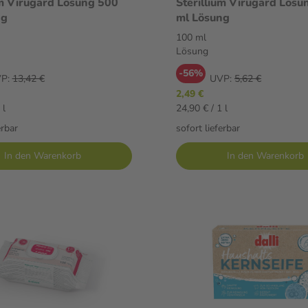
um Virugard Lösung 500
Sterillium Virugard Lösu
ng
ml Lösung
100 ml
Lösung
-56%
P:
13,42 €
UVP:
5,62 €
2,49 €
 l
24,90 € / 1 l
erbar
sofort lieferbar
In den Warenkorb
In den Warenkorb