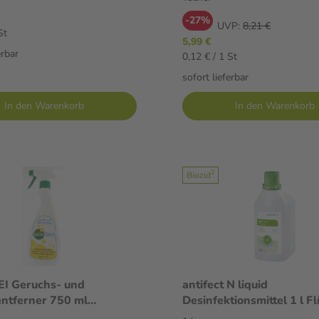
-27%
UVP:
8,21 €
St
5,99 €
erbar
0,12 € / 1 St
sofort lieferbar
In den Warenkorb
In den Warenkorb
2
Biozid
EI Geruchs- und
antifect N liquid
ntferner 750 ml
Desinfektionsmittel 1 l Fl
it