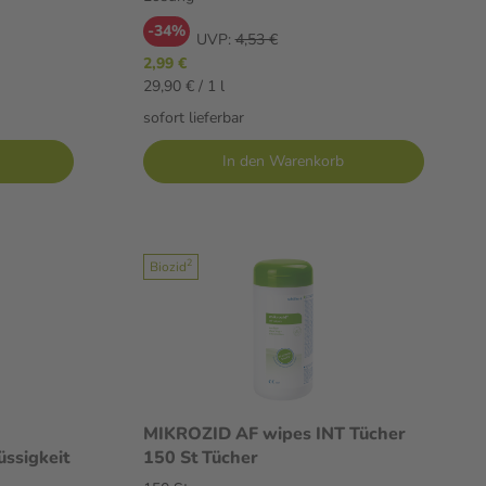
-34%
UVP:
4,53 €
2,99 €
29,90 € / 1 l
sofort lieferbar
In den Warenkorb
2
Biozid
MIKROZID AF wipes INT Tücher
üssigkeit
150 St Tücher