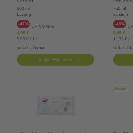
ml Scha
500 ml
750 ml
Lösung
Schaum
-47%
-48%
UVP:
9,49 €
UV
4,99 €
8,49 €
9,98 € / 1 l
11,32 € / 1
sofort lieferbar
sofort lief
In den Warenkorb
2
Biozid