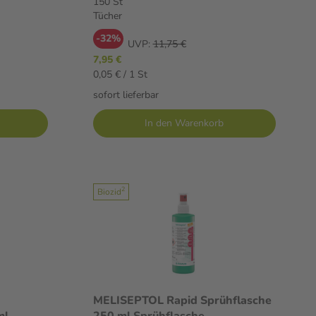
150 St
Tücher
-32%
UVP:
11,75 €
7,95 €
0,05 € / 1 St
sofort lieferbar
In den Warenkorb
2
Biozid
MELISEPTOL Rapid Sprühflasche
ml
250 ml Sprühflasche