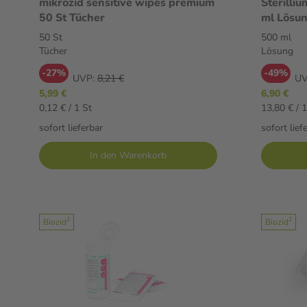
mikrozid sensitive wipes premium
Sterilli
50 St Tücher
ml Lösu
50 St
500 ml
Tücher
Lösung
-27%
-49%
UVP:
8,21 €
UV
5,99 €
6,90 €
0,12 € / 1 St
13,80 € / 1
sofort lieferbar
sofort lief
In den Warenkorb
2
2
Biozid
Biozid