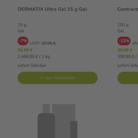
DERMATIX Ultra Gel 15 g Gel
Contract
15 g
100 g
Gel
Gel
-7%
-12%
UVP:
39,95 €
AV
36,99 €
39,99 €
2.466,00 € / 1 kg
399,90 € /
sofort lieferbar
sofort lief
In den Warenkorb