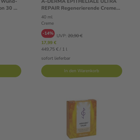
 Wund-
A-DERMA EPITHELIALE ULTRA
on 30 ml
REPAIR Regenerierende Creme
40 ml Creme
40 ml
Creme
-14%
UVP:
20,90 €
17,99 €
449,75 € / 1 l
sofort lieferbar
In den Warenkorb