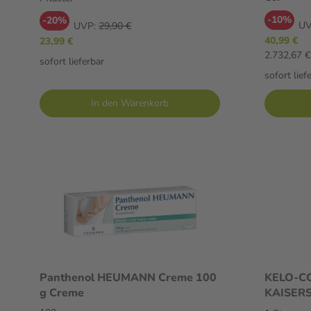
-10%
-20%
UV
UVP:
29,90 €
40,99 €
23,99 €
2.732,67 €
sofort lieferbar
sofort lief
In den Warenkorb
Panthenol HEUMANN Creme 100
KELO-C
g Creme