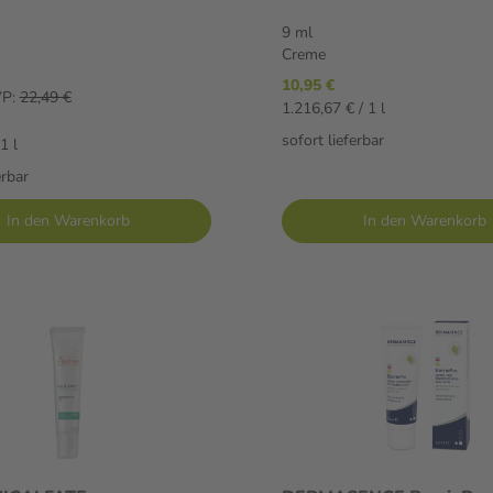
9 ml
Creme
10,95 €
P:
22,49 €
1.216,67 € / 1 l
sofort lieferbar
1 l
erbar
In den Warenkorb
In den Warenkorb