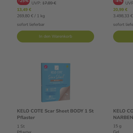
-25%
-4%
UVP:
17,89 €
UVP
13,49 €
20,99 €
269,80 € / 1 kg
3.498,33 €
sofort lieferbar
sofort lief
In den Warenkorb
KELO COTE Scar Sheet BODY 1 St
KELO C
Pflaster
NARBEN
15 g Gel
15 g
1 St
Gel
Pflaster