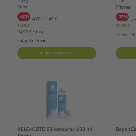
100 g
1 St
Creme
Pflaster
-30%
-17%
AVP:
13,49 €
UV
9,45 €
30,50 €
94,50 € / 1 kg
sofort lief
sofort lieferbar
In den Warenkorb
KELO-COTE Silikonspray 100 ml
BepanCa
Spray