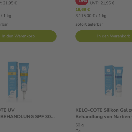
-15%
:
21,95 €
UVP:
21,95 €
18,69 €
 / 1 kg
3.115,00 € / 1 kg
erbar
sofort lieferbar
In den Warenkorb
In den Warenkorb
OTE UV
KELO-COTE Silikon Gel z
BEHANDLUNG SPF 30
Behandlung von Narben 
60 g
Gel