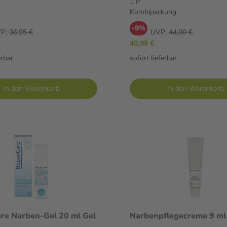
1 P
Kombipackung
-9%
P:
36,95 €
UVP:
44,90 €
40,99 €
erbar
sofort lieferbar
In den Warenkorb
In den Warenkorb
re Narben-Gel 20 ml Gel
Narbenpflegecreme 9 ml