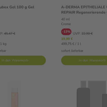
ubex Gel 100 g Gel
A-DERMA EPITHELIALE
REPAIR Regenerierende
LSF50+ 40 ml Creme
40 ml
Creme
-13%
P:
45,47 €
UVP:
22,90 €
19,99 €
 1 kg
499,75 € / 1 l
erbar
sofort lieferbar
In den Warenkorb
In den Warenkorb