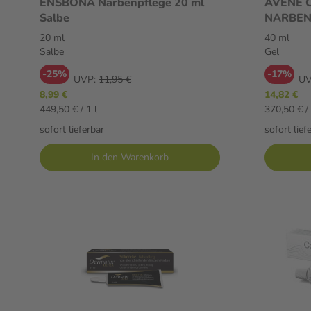
ENSBONA Narbenpflege 20 ml
AVENE 
Salbe
NARBENP
20 ml
40 ml
Salbe
Gel
-25%
-17%
UVP:
11,95 €
UV
8,99 €
14,82 €
449,50 € / 1 l
370,50 € / 
sofort lieferbar
sofort lief
In den Warenkorb