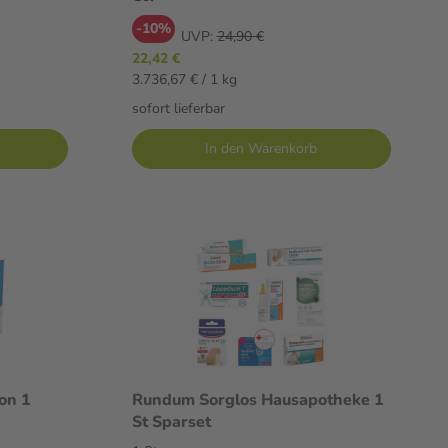
-10%
UVP:
24,90 €
22,42 €
3.736,67 € / 1 kg
sofort lieferbar
In den Warenkorb
on 1
Rundum Sorglos Hausapotheke 1
St Sparset