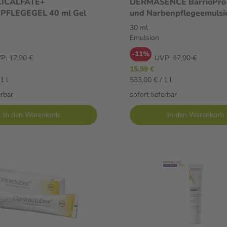
CICALFATE+
DERMASENCE BarrioPro
FLEGEGEL 40 ml Gel
und Narbenpflegeemulsi
Emulsion
30 ml
Emulsion
-11%
P:
17,90 €
UVP:
17,90 €
15,99 €
1 l
533,00 € / 1 l
erbar
sofort lieferbar
In den Warenkorb
In den Warenkorb