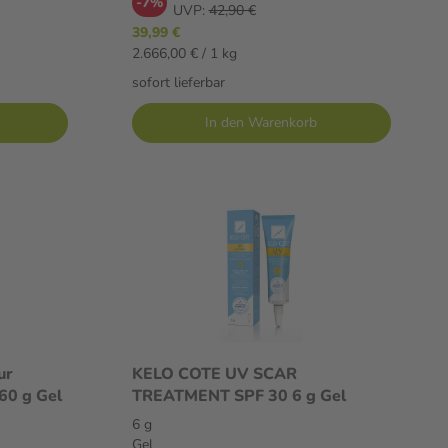
-7%
UVP:
42,90 €
39,99 €
2.666,00 € / 1 kg
sofort lieferbar
In den Warenkorb
ur
KELO COTE UV SCAR
60 g Gel
TREATMENT SPF 30 6 g Gel
6 g
Gel