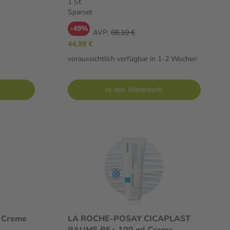
1 St
Sparset
-49%
AVP:
88,10 €
44,99 €
voraussichtlich verfügbar in 1-2 Wochen
In den Warenkorb
 Creme
LA ROCHE-POSAY CICAPLAST
BAUME B5+ 100 ml Creme