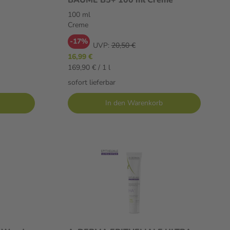
100 ml
Creme
-17%
UVP:
20,50 €
16,99 €
169,90 € / 1 l
sofort lieferbar
In den Warenkorb