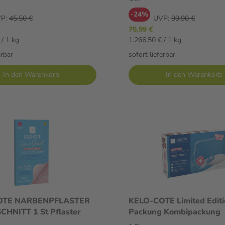
-24%
P:
45,50 €
UVP:
99,90 €
75,99 €
 / 1 kg
1.266,50 € / 1 kg
erbar
sofort lieferbar
In den Warenkorb
In den Warenkorb
OTE NARBENPFLASTER
KELO-COTE Limited Editi
KAISERSCHNITT 1 St Pflaster
Packung Kombipackung