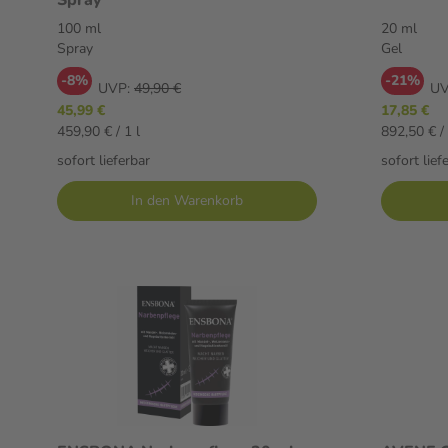
100 ml
20 ml
Spray
Gel
-8%
-21%
UVP:
49,90 €
UV
45,99 €
17,85 €
459,90 € / 1 l
892,50 € / 
sofort lieferbar
sofort lief
In den Warenkorb