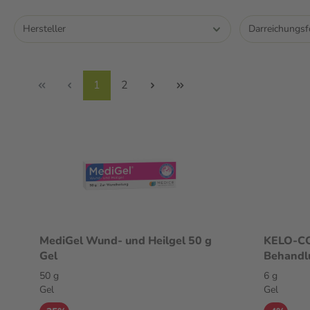
Hersteller
Darreichungs
1
2
MediGel Wund- und Heilgel 50 g
KELO-COT
Gel
Behandlu
50 g
6 g
Gel
Gel