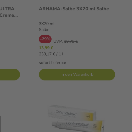
 ULTRA
ARHAMA-Salbe 3X20 ml Salbe
 Creme
3X20 ml
Salbe
-29%
UVP:
19,79 €
13,99 €
233,17 € / 1 l
sofort lieferbar
In den Warenkorb