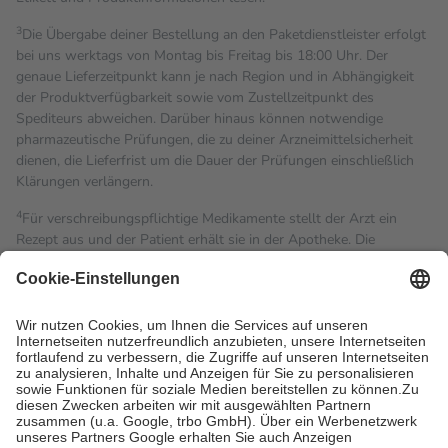
3
Die Übergabe deiner Bestellung an den Paketdienstleister erfolgt
bei uns werktags von Montag bis Freitag bis 18:00 Uhr. Der
genaue Lieferzeitpunkt kann je nach Region und in Abhängigkeit
der Produktverfügbarkeit sowie vom Zustellzeitpunkt des
Spediteurs abweichen. Darüber hinaus können notwendige
pharmazeutische Prüfungen, die zu deiner Arzneimittelsicherheit
dienen, die Lieferfrist um die Dauer der Prüfungen einschließlich
Klärungen verlängern.
4
Für verschreibungspflichtige Medikamente stellt der Arzt ein
Rezept aus und der Patient erhält sie in der Apotheke. Die
gesetzliche Krankenversicherung übernimmt in der Regel die
Kosten dafür, der Versicherte trägt einen Teil davon als Zuzahlung
mit.
Grundsätzlich leisten Mitglieder Zuzahlungen in Höhe von zehn
Prozent des Abgabepreises,
mindestens
jedoch
fünf Euro
und
höchstens zehn Euro.
Es sind jedoch nie mehr als die
tatsächlichen Kosten der Leistung zu entrichten.
Diese Regeln gelten grundsätzlich auch für Online-Apotheken.
Bei Heilmitteln und häuslicher Krankenpflege beträgt die