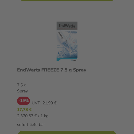
EndWarts FREEZE 7.5 g Spray
7.5 g
Spray
-19%
UVP:
21,99 €
17,78 €
2.370,67 € / 1 kg
sofort lieferbar