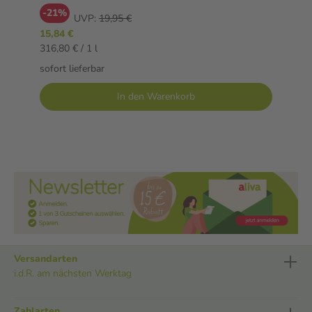
-21%
UVP:
19,95 €
15,84 €
316,80 € / 1 l
sofort lieferbar
In den Warenkorb
Versandarten
i.d.R. am nächsten Werktag
Zahlarten