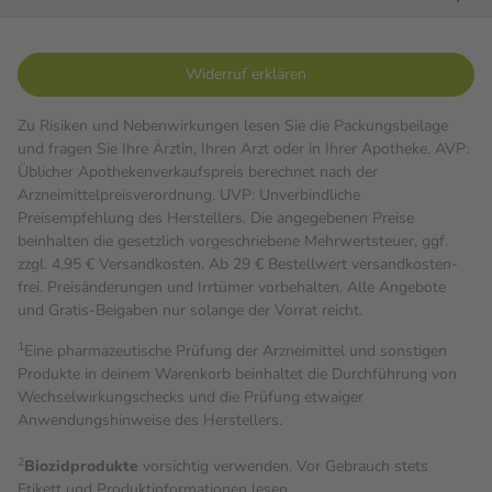
Widerruf erklären
Zu Risiken und Nebenwirkungen lesen Sie die Packungsbeilage
und fragen Sie Ihre Ärztin, Ihren Arzt oder in Ihrer Apotheke. AVP:
Üblicher Apothekenverkaufspreis berechnet nach der
Arzneimittelpreisverordnung. UVP: Unverbindliche
Preisempfehlung des Herstellers. Die angegebenen Preise
beinhalten die gesetzlich vorgeschriebene Mehrwertsteuer, ggf.
zzgl. 4,95 € Versandkosten. Ab 29 € Bestell­wert versand­kosten­
frei. Preisänderungen und Irrtümer vorbehalten. Alle Angebote
und Gratis-Beigaben nur solange der Vorrat reicht.
1
Eine pharmazeutische Prüfung der Arzneimittel und sonstigen
Produkte in deinem Warenkorb beinhaltet die Durchführung von
Wechselwirkungschecks und die Prüfung etwaiger
Anwendungshinweise des Herstellers.
2
Biozidprodukte
vorsichtig verwenden. Vor Gebrauch stets
Etikett und Produktinformationen lesen.