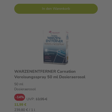
In den Warenkorb
WARZENENTFERNER Carnation
Vereisungsspray 50 ml Dosieraerosol
50 ml
Dosieraerosol
-14%
UVP:
13,95 €
11,99 €
239,80 € / 1 l