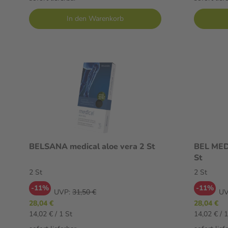
In den Warenkorb
BELSANA medical aloe vera 2 St
BEL MED
St
2 St
2 St
-11%
-11%
UVP:
31,50 €
UV
28,04 €
28,04 €
14,02 € / 1 St
14,02 € / 1