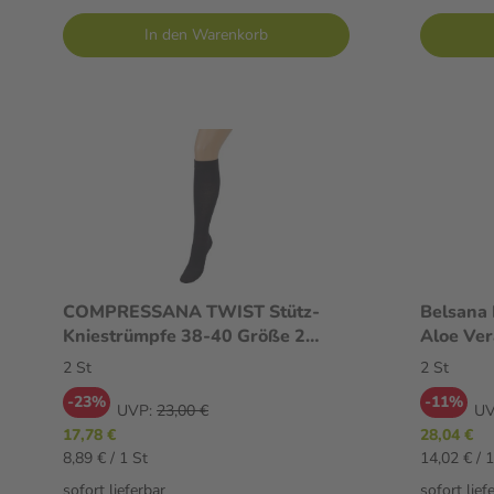
In den Warenkorb
COMPRESSANA TWIST Stütz-
Belsana 
Kniestrümpfe 38-40 Größe 2
Aloe Ver
schwarz 2 St
2 St
2 St
-23%
-11%
UVP:
23,00 €
UV
17,78 €
28,04 €
8,89 € / 1 St
14,02 € / 1
sofort lieferbar
sofort lief