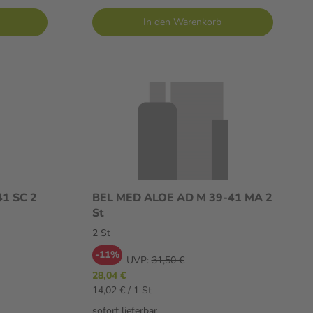
In den Warenkorb
1 SC 2
BEL MED ALOE AD M 39-41 MA 2
St
2 St
-11%
UVP:
31,50 €
28,04 €
14,02 € / 1 St
sofort lieferbar