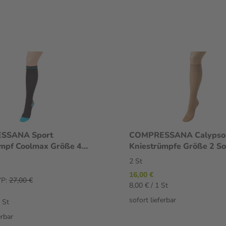
SSANA Sport
COMPRESSANA Calypso
umpf Coolmax Größe 4
Kniestrümpfe Größe 2 So
2 St
silk 2 St
2 St
16,00 €
P:
27,00 €
8,00 € / 1 St
sofort lieferbar
 St
erbar