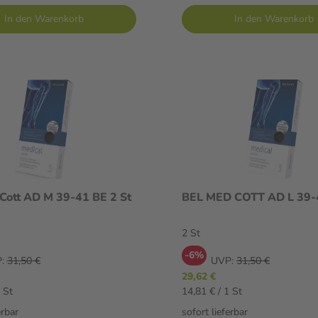
In den Warenkorb
In den Warenkorb
Bel Med Cott AD M 39-41 BE 2 St
2 St
-6%
:
31,50 €
UVP:
31,50 €
29,62 €
 St
14,81 € / 1 St
erbar
sofort lieferbar