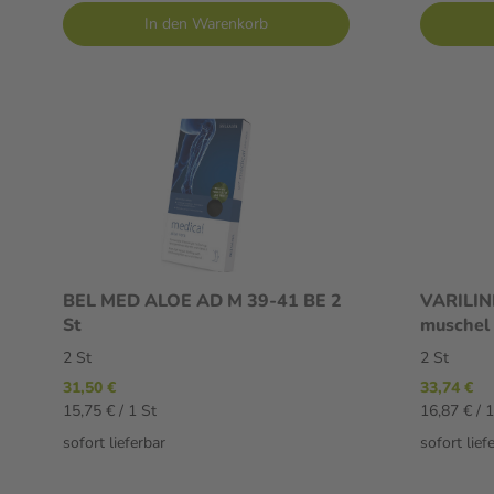
In den Warenkorb
BEL MED ALOE AD M 39-41 BE 2
VARILIN
St
muschel 
2 St
2 St
31,50 €
33,74 €
15,75 € / 1 St
16,87 € / 1
sofort lieferbar
sofort lief