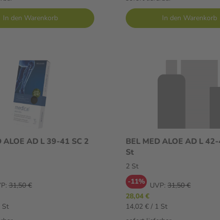
In den Warenkorb
In den Warenkorb
 ALOE AD L 39-41 SC 2
BEL MED ALOE AD L 42-4
St
2 St
-11%
P:
31,50 €
UVP:
31,50 €
28,04 €
 St
14,02 € / 1 St