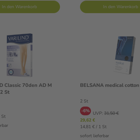
In den Warenkorb
In den Warenkorb
D Classic 70den AD M
BELSANA medical cotto
2 St
2 St
-6%
UVP:
31,50 €
 St
29,62 €
erbar
14,81 € / 1 St
sofort lieferbar