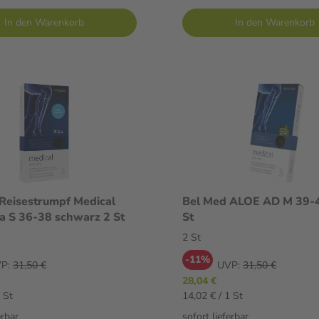
In den Warenkorb
In den Warenkorb
Reisestrumpf Medical
Bel Med ALOE AD M 39-4
a S 36-38 schwarz 2 St
St
2 St
-11%
P:
31,50 €
UVP:
31,50 €
28,04 €
 St
14,02 € / 1 St
erbar
sofort lieferbar