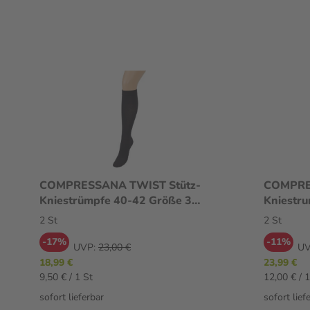
COMPRESSANA TWIST Stütz-
COMPRE
Kniestrümpfe 40-42 Größe 3
Kniestr
schwarz 2 St
schwarz 
2 St
2 St
-17%
-11%
UVP:
23,00 €
UV
18,99 €
23,99 €
9,50 € / 1 St
12,00 € / 1
sofort lieferbar
sofort lief