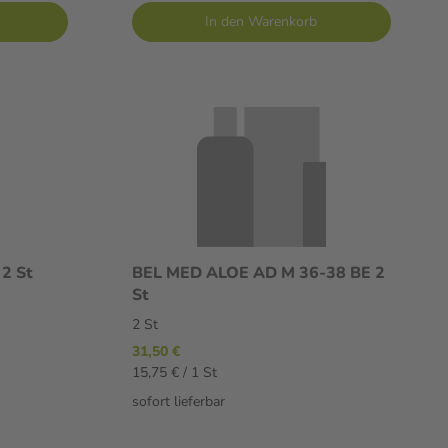
In den Warenkorb
n 2 St
BEL MED ALOE AD M 36-38 BE 2
St
2 St
31,50 €
15,75 € / 1 St
sofort lieferbar