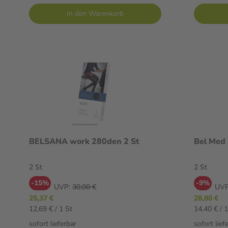
In den Warenkorb
BELSANA work 280den 2 St
2 St
2 St
-15%
-9%
UVP:
30,00 €
UVP
25,37 €
28,80 €
12,69 € / 1 St
14,40 € / 1
sofort lieferbar
sofort lief