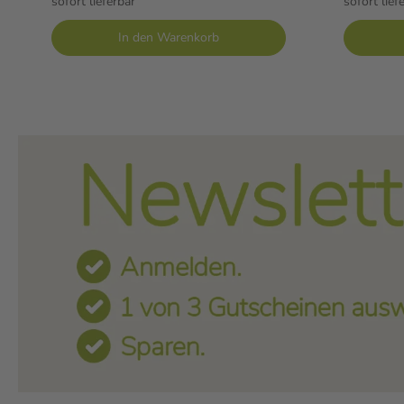
sofort lieferbar
sofort lief
In den Warenkorb