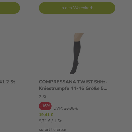
In den Warenkorb
BEL MED COTT AD L 39-41 2 St
COMPRESSANA TWIST Stütz-
Kniestrümpfe 44-46 Größe 5
schwarz 2 St
2 St
-16%
UVP:
23,00 €
19,41 €
9,71 € / 1 St
sofort lieferbar