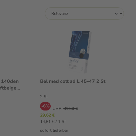
 140den
Bel med cott ad L 45-47 2 St
ftbeige
2 St
-6%
UVP:
31,50 €
29,62 €
14,81 € / 1 St
sofort lieferbar