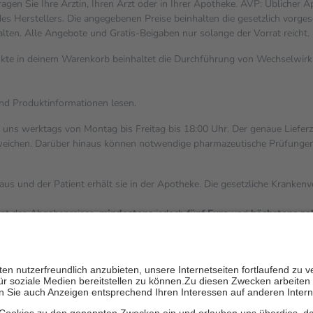
gen Sie Ihre Ärztin, Ihren Arzt oder in Ihrer Apotheke. AVP: Üblicher 
s Herstellers. Die angegebenen Preise beinhalten die gesetzlich vorges
alten. Alle Angebote und Gratis-Beigaben nur solange der Vorrat reicht.
dukte in deinem Warenkorb beinhaltet die Durchführung von Wechselwi
und Produktinformationen lesen.
i uns werktags von Montag bis Freitag bis 18:00 Uhr. Der genaue Liefer
ichen. Darüber hinaus können notwendige pharmazeutische Prüfungen, die
aus und der Patient erhält sie in der Apotheke. Die gesetzliche Kranken
ent des Abgabepreises,
mindestens
jedoch
fünf Euro
und
höchstens ze
zehn Prozent der Kosten sowie zehn Euro je Verordnung.
ärken und die besondere Stellung der Familie zu unterstützen, fallen
k
 Ausnahme der Fahrkosten
V getragen werden