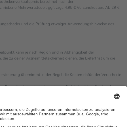
Apothekenverkaufspreis berechnet nach der
chriebene Mehrwertsteuer, ggf. zzgl. 4,95 € Versandkosten. Ab 29 €
rkungschecks und die Prüfung etwaiger Anwendungshinweise des
zeitpunkt kann je nach Region und in Abhängigkeit der
 zu deiner Arzneimittelsicherheit dienen, die Lieferfrist um die
versicherung übernimmt in der Regel die Kosten dafür, der Versicherte
hn Euro.
Es sind jedoch nie mehr als die tatsächlichen Kosten der
eine Zuzahlungen
an bei: