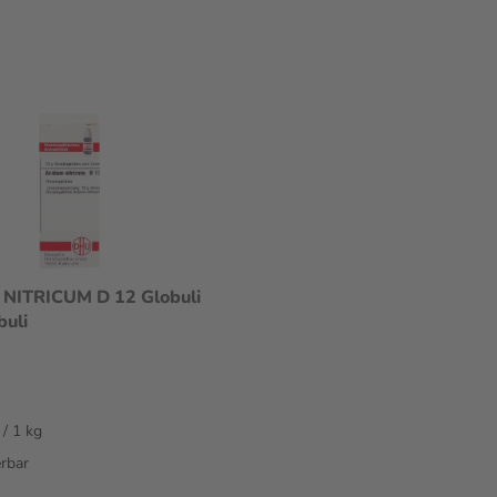
NITRICUM D 12 Globuli
buli
 / 1 kg
erbar