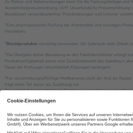
Zu Risiken und Nebenwirkungen lesen Sie die Packungsbeilage und fra
Arzneimittelpreisverordnung. UVP: Unverbindliche Preisempfehlung de
Bestell­wert versand­kosten­frei. Preisänderungen und Irrtümer vorbeh
1
Eine pharmazeutische Prüfung der Arzneimittel und sonstigen Pro
Herstellers.
2
Biozidprodukte
vorsichtig verwenden. Vor Gebrauch stets Etikett 
3
Die Übergabe deiner Bestellung an den Paketdienstleister erfolgt be
Produktverfügbarkeit sowie vom Zustellzeitpunkt des Spediteurs abwe
Dauer der Prüfungen einschließlich Klärungen verlängern.
4
Für verschreibungspflichtige Medikamente stellt der Arzt ein Rezept 
trägt einen Teil davon als Zuzahlung mit.
Grundsätzlich leisten Mitglieder Zuzahlungen in Höhe von zehn Proz
Leistung zu entrichten.
Diese Regeln gelten grundsätzlich auch für Online-Apotheken.
Bei Heilmitteln und häuslicher Krankenpflege beträgt die Zuzahlung 
Um das Engagement der Versicherten für ihre eigene Gesundheit zu st
• Kindern und Jugendlichen bis zum vollendeten 18. Lebensjahr mit
• Untersuchungen zur Vorsorge und Früherkennung, die von der GK