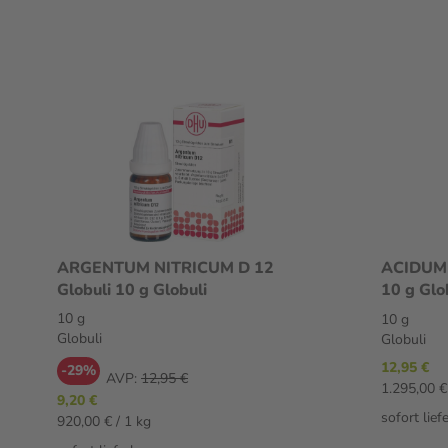
ARGENTUM NITRICUM D 12
ACIDUM 
Globuli 10 g Globuli
10 g Glo
10 g
10 g
Globuli
Globuli
12,95 €
-29%
AVP:
12,95 €
1.295,00 €
9,20 €
sofort lief
920,00 € / 1 kg