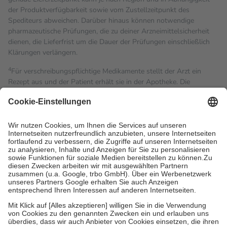
der Produktverfügbarkeit sowie vom Zustellzeitpunkt des
Spediteurs abweichen. Darüber hinaus können notwendige
pharmazeutische Prüfungen, die zu deiner Arzneimittelsicherheit
dienen, die Lieferfrist um die Dauer der Prüfungen einschließlich
Klärungen verlängern.
4
Für verschreibungspflichtige Medikamente stellt der Arzt ein
Rezept aus und der Patient erhält sie in der Apotheke. Die
gesetzliche Krankenversicherung übernimmt in der Regel die
Kosten dafür, der Versicherte trägt einen Teil davon als Zuzahlung
mit.
Grundsätzlich leisten Mitglieder Zuzahlungen in Höhe von zehn
Prozent des Abgabepreises,
mindestens
jedoch
fünf Euro
und
höchstens zehn Euro.
Es sind jedoch nie mehr als die
tatsächlichen Kosten der Leistung zu entrichten.
Diese Regeln gelten grundsätzlich auch für Online-Apotheken.
Bei Heilmitteln und häuslicher Krankenpflege beträgt die
Zuzahlung zehn Prozent der Kosten sowie zehn Euro je
Verordnung.
Um das Engagement der Versicherten für ihre eigene Gesundheit
zu stärken und die besondere Stellung der Familie zu unterstützen,