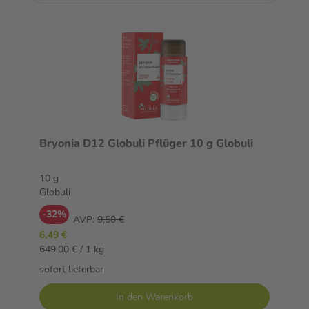
Bryonia D12 Globuli Pflüger 10 g Globuli
10 g
Globuli
-32%
AVP:
9,50 €
6,49 €
649,00 € / 1 kg
sofort lieferbar
In den Warenkorb