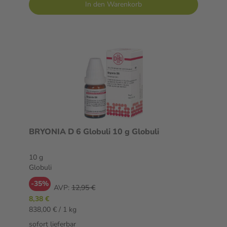
In den Warenkorb
BRYONIA D 6 Globuli 10 g Globuli
10 g
Globuli
-35%
AVP:
12,95 €
8,38 €
838,00 € / 1 kg
sofort lieferbar