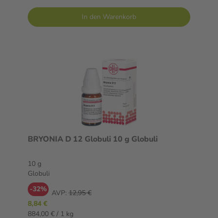
In den Warenkorb
BRYONIA D 12 Globuli 10 g Globuli
10 g
Globuli
-32%
AVP:
12,95 €
8,84 €
884,00 € / 1 kg