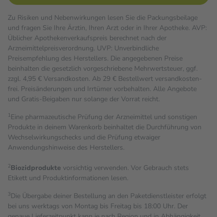
Zu Risiken und Nebenwirkungen lesen Sie die Packungsbeilage
und fragen Sie Ihre Ärztin, Ihren Arzt oder in Ihrer Apotheke. AVP:
Üblicher Apothekenverkaufspreis berechnet nach der
Arzneimittelpreisverordnung. UVP: Unverbindliche
Preisempfehlung des Herstellers. Die angegebenen Preise
beinhalten die gesetzlich vorgeschriebene Mehrwertsteuer, ggf.
zzgl. 4,95 € Versandkosten. Ab 29 € Bestell­wert versand­kosten­
frei. Preisänderungen und Irrtümer vorbehalten. Alle Angebote
und Gratis-Beigaben nur solange der Vorrat reicht.
1
Eine pharmazeutische Prüfung der Arzneimittel und sonstigen
Produkte in deinem Warenkorb beinhaltet die Durchführung von
Wechselwirkungschecks und die Prüfung etwaiger
Anwendungshinweise des Herstellers.
2
Biozidprodukte
vorsichtig verwenden. Vor Gebrauch stets
Etikett und Produktinformationen lesen.
3
Die Übergabe deiner Bestellung an den Paketdienstleister erfolgt
bei uns werktags von Montag bis Freitag bis 18:00 Uhr. Der
genaue Lieferzeitpunkt kann je nach Region und in Abhängigkeit