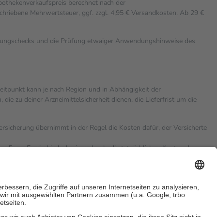
Apothekenverkaufspreis berechnet nach der
chriebene Mehrwertsteuer, ggf. zzgl. 4,95 € Versandkosten. Ab 29 €
rkungschecks und die Prüfung etwaiger Anwendungshinweise des
zeitpunkt kann je nach Region und in Abhängigkeit der
 zu deiner Arzneimittelsicherheit dienen, die Lieferfrist um die
versicherung übernimmt in der Regel die Kosten dafür, der Versicherte
hn Euro.
Es sind jedoch nie mehr als die tatsächlichen Kosten der
eine Zuzahlungen
an bei: