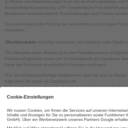
Zu Risiken und Nebenwirkungen lesen Sie die Packungsbeilage und fra
Arzneimittelpreisverordnung. UVP: Unverbindliche Preisempfehlung de
Bestell­wert versand­kosten­frei. Preisänderungen und Irrtümer vorbeh
1
Eine pharmazeutische Prüfung der Arzneimittel und sonstigen Pro
Herstellers.
2
Biozidprodukte
vorsichtig verwenden. Vor Gebrauch stets Etikett 
3
Die Übergabe deiner Bestellung an den Paketdienstleister erfolgt be
Produktverfügbarkeit sowie vom Zustellzeitpunkt des Spediteurs abwe
Dauer der Prüfungen einschließlich Klärungen verlängern.
4
Für verschreibungspflichtige Medikamente stellt der Arzt ein Rezept 
trägt einen Teil davon als Zuzahlung mit.
Grundsätzlich leisten Mitglieder Zuzahlungen in Höhe von zehn Proz
Leistung zu entrichten.
Diese Regeln gelten grundsätzlich auch für Online-Apotheken.
Bei Heilmitteln und häuslicher Krankenpflege beträgt die Zuzahlung 
Um das Engagement der Versicherten für ihre eigene Gesundheit zu st
• Kindern und Jugendlichen bis zum vollendeten 18. Lebensjahr mit
• Untersuchungen zur Vorsorge und Früherkennung, die von der GK