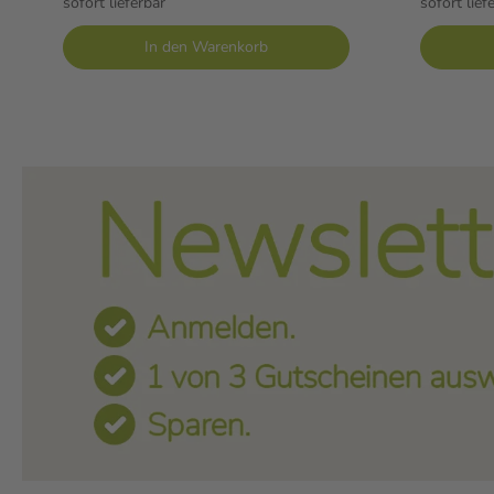
sofort lieferbar
sofort lief
In den Warenkorb