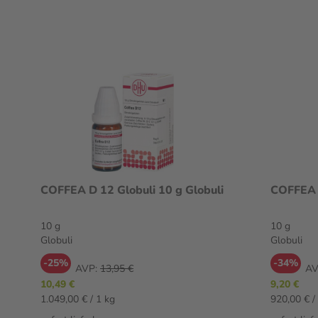
COFFEA D 12 Globuli 10 g Globuli
COFFEA D
10 g
10 g
Globuli
Globuli
-25%
-34%
AVP:
13,95 €
AV
10,49 €
9,20 €
1.049,00 € / 1 kg
920,00 € /