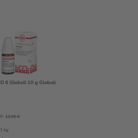
 6 Globuli 10 g Globuli
P:
13,95 €
 1 kg