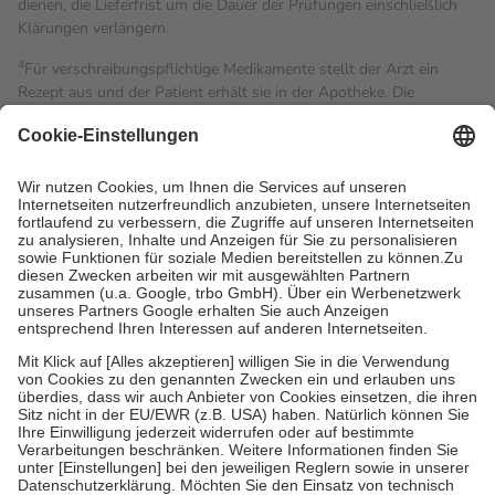
dienen, die Lieferfrist um die Dauer der Prüfungen einschließlich
Klärungen verlängern.
4
Für verschreibungspflichtige Medikamente stellt der Arzt ein
Rezept aus und der Patient erhält sie in der Apotheke. Die
gesetzliche Krankenversicherung übernimmt in der Regel die
Kosten dafür, der Versicherte trägt einen Teil davon als Zuzahlung
mit.
Grundsätzlich leisten Mitglieder Zuzahlungen in Höhe von zehn
Prozent des Abgabepreises,
mindestens
jedoch
fünf Euro
und
höchstens zehn Euro.
Es sind jedoch nie mehr als die
tatsächlichen Kosten der Leistung zu entrichten.
Diese Regeln gelten grundsätzlich auch für Online-Apotheken.
Bei Heilmitteln und häuslicher Krankenpflege beträgt die
Zuzahlung zehn Prozent der Kosten sowie zehn Euro je
Verordnung.
Um das Engagement der Versicherten für ihre eigene Gesundheit
zu stärken und die besondere Stellung der Familie zu unterstützen,
fallen
keine Zuzahlungen
an bei:
• Kindern und Jugendlichen bis zum vollendeten 18. Lebensjahr
mit Ausnahme der Fahrkosten
• Untersuchungen zur Vorsorge und Früherkennung, die von der