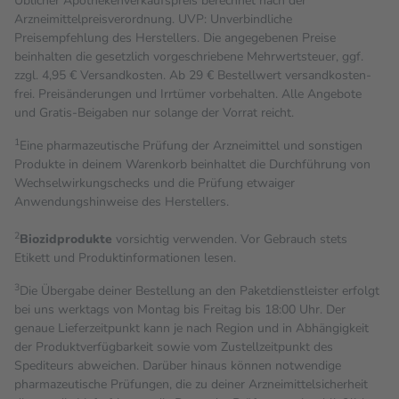
Üblicher Apothekenverkaufspreis berechnet nach der
Arzneimittelpreisverordnung. UVP: Unverbindliche
Preisempfehlung des Herstellers. Die angegebenen Preise
beinhalten die gesetzlich vorgeschriebene Mehrwertsteuer, ggf.
zzgl. 4,95 € Versandkosten. Ab 29 € Bestell­wert versand­kosten­
frei. Preisänderungen und Irrtümer vorbehalten. Alle Angebote
und Gratis-Beigaben nur solange der Vorrat reicht.
1
Eine pharmazeutische Prüfung der Arzneimittel und sonstigen
Produkte in deinem Warenkorb beinhaltet die Durchführung von
Wechselwirkungschecks und die Prüfung etwaiger
Anwendungshinweise des Herstellers.
2
Biozidprodukte
vorsichtig verwenden. Vor Gebrauch stets
Etikett und Produktinformationen lesen.
3
Die Übergabe deiner Bestellung an den Paketdienstleister erfolgt
bei uns werktags von Montag bis Freitag bis 18:00 Uhr. Der
genaue Lieferzeitpunkt kann je nach Region und in Abhängigkeit
der Produktverfügbarkeit sowie vom Zustellzeitpunkt des
Spediteurs abweichen. Darüber hinaus können notwendige
pharmazeutische Prüfungen, die zu deiner Arzneimittelsicherheit