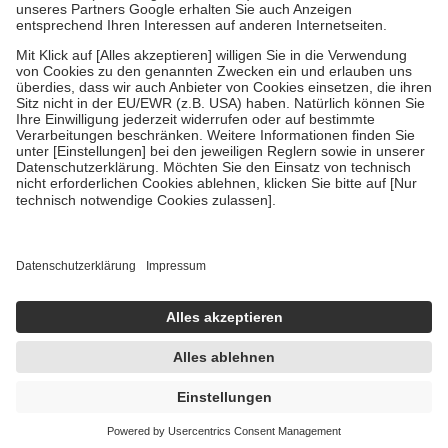
tatsächlichen Kosten der Leistung zu entrichten.
Diese Regeln gelten grundsätzlich auch für Online-Apotheken.
Bei Heilmitteln und häuslicher Krankenpflege beträgt die
Zuzahlung zehn Prozent der Kosten sowie zehn Euro je
Verordnung.
Um das Engagement der Versicherten für ihre eigene Gesundheit
zu stärken und die besondere Stellung der Familie zu unterstützen,
fallen
keine Zuzahlungen
an bei:
• Kindern und Jugendlichen bis zum vollendeten 18. Lebensjahr
mit Ausnahme der Fahrkosten
• Untersuchungen zur Vorsorge und Früherkennung, die von der
GKV getragen werden
• empfohlenen Schutzimpfungen
• Harn- und Blutteststreifen
Wir nutzen Trusted Shops als unabhängigen Dienstleister für die
Einholung von Bewertungen. Trusted Shops hat Maßnahmen
getroffen, um sicherzustellen, dass es sich um echte Bewertungen
handelt. Mehr Informationen findest du hier:
https://help.etrusted.com/hc/de/articles/4419944605341