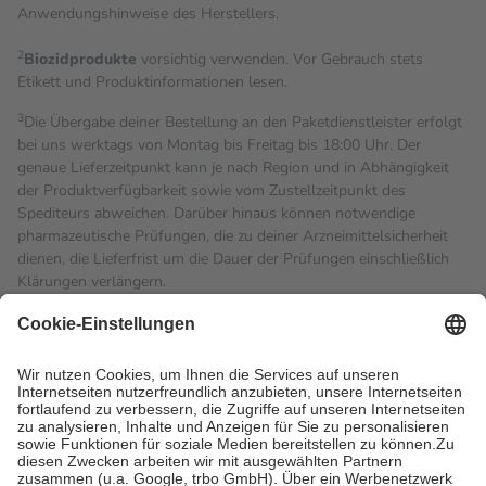
Anwendungshinweise des Herstellers.
2
Biozidprodukte
vorsichtig verwenden. Vor Gebrauch stets
Etikett und Produktinformationen lesen.
3
Die Übergabe deiner Bestellung an den Paketdienstleister erfolgt
bei uns werktags von Montag bis Freitag bis 18:00 Uhr. Der
genaue Lieferzeitpunkt kann je nach Region und in Abhängigkeit
der Produktverfügbarkeit sowie vom Zustellzeitpunkt des
Spediteurs abweichen. Darüber hinaus können notwendige
pharmazeutische Prüfungen, die zu deiner Arzneimittelsicherheit
dienen, die Lieferfrist um die Dauer der Prüfungen einschließlich
Klärungen verlängern.
4
Für verschreibungspflichtige Medikamente stellt der Arzt ein
Rezept aus und der Patient erhält sie in der Apotheke. Die
gesetzliche Krankenversicherung übernimmt in der Regel die
Kosten dafür, der Versicherte trägt einen Teil davon als Zuzahlung
mit.
Grundsätzlich leisten Mitglieder Zuzahlungen in Höhe von zehn
Prozent des Abgabepreises,
mindestens
jedoch
fünf Euro
und
höchstens zehn Euro.
Es sind jedoch nie mehr als die