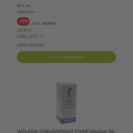
8X1 ml
Ampullen
-22%
AVP:
36,68 €
28,49 €
3.561,25 € / 1 l
sofort lieferbar
In den Warenkorb
WELEDA CHELIDONIUM COMP.Dilution 50