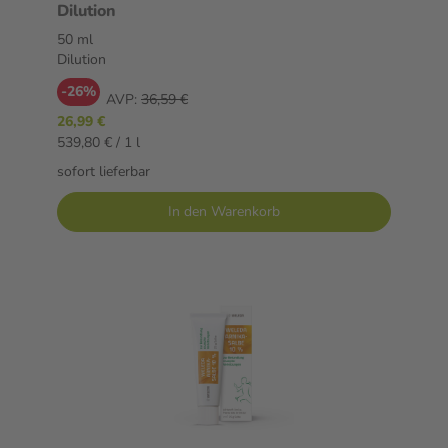
Dilution
50 ml
Dilution
-26%
AVP:
36,59 €
26,99 €
539,80 € / 1 l
sofort lieferbar
In den Warenkorb