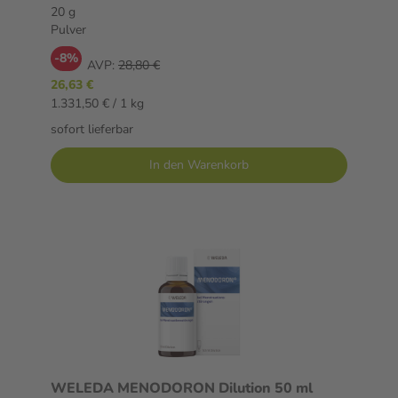
20 g
Pulver
-8%
AVP:
28,80 €
26,63 €
1.331,50 € / 1 kg
sofort lieferbar
In den Warenkorb
WELEDA MENODORON Dilution 50 ml