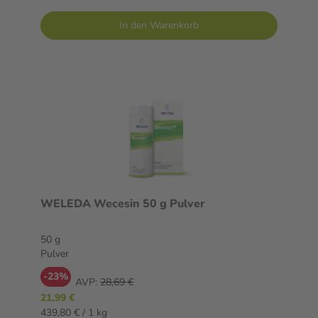
In den Warenkorb
WELEDA Wecesin 50 g Pulver
50 g
Pulver
-23%
AVP:
28,69 €
21,99 €
439,80 € / 1 kg