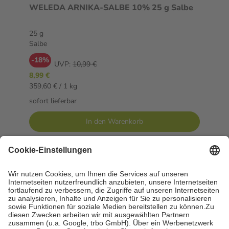
WELEDA ARNIKA-SALBE 10% 25 g Salbe
25 g
Salbe
-18%
UVP:
10,99 €
8,99 €
359,60 € / 1 kg
sofort lieferbar
In den Warenkorb