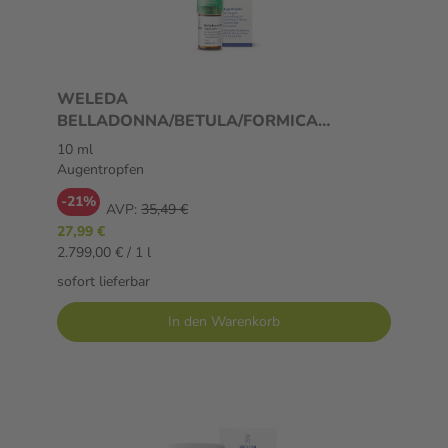
WELEDA
BELLADONNA/BETULA/FORMICA
Augentropfen 10 ml Augentropfen
10 ml
Augentropfen
-21%
AVP:
35,49 €
27,99 €
2.799,00 € / 1 l
sofort lieferbar
In den Warenkorb