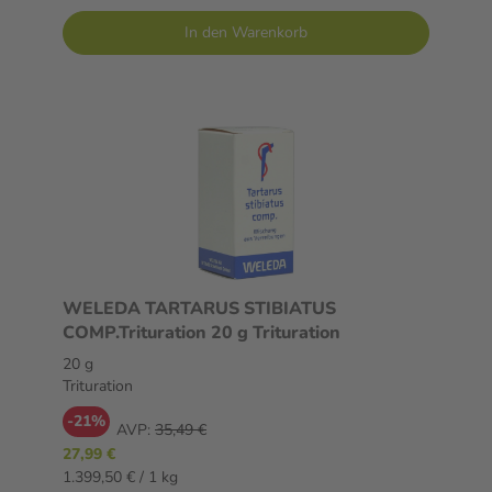
In den Warenkorb
WELEDA TARTARUS STIBIATUS
COMP.Trituration 20 g Trituration
20 g
Trituration
-21%
AVP:
35,49 €
27,99 €
1.399,50 € / 1 kg