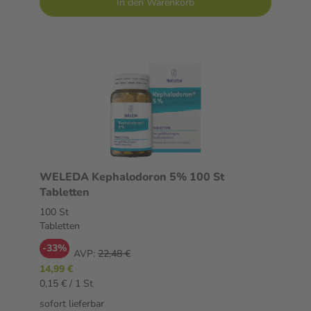
In den Warenkorb
WELEDA Kephalodoron 5% 100 St
Tabletten
100 St
Tabletten
-33%
AVP:
22,48 €
14,99 €
0,15 € / 1 St
sofort lieferbar