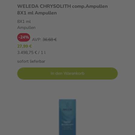
WELEDA CHRYSOLITH comp.Ampullen
8X1 ml Ampullen
8X1 ml
Ampullen
-24%
AVP:
36,68 €
27,99 €
3.498,75 € / 1 l
sofort lieferbar
In den Warenkorb