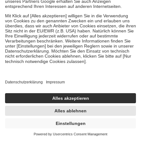
WELEDA CHOLEODORON Tropfen 50 ml
Mischung
50 ml
Mischung
-26%
AVP:
27,79 €
20,70 €
414,00 € / 1 l
sofort lieferbar
In den Warenkorb