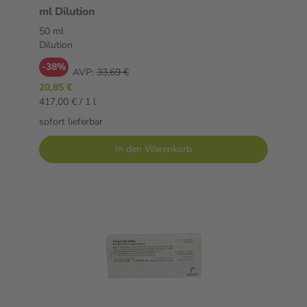
ml Dilution
50 ml
Dilution
-38%
AVP:
33,69 €
20,85 €
417,00 € / 1 l
sofort lieferbar
In den Warenkorb