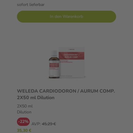
sofort lieferbar
In den Warenkorb
WELEDA CARDIODORON / AURUM COMP.
2X50 ml Dilution
2X50 ml
Dilution
-22%
AVP:
45,29 €
35,30 €