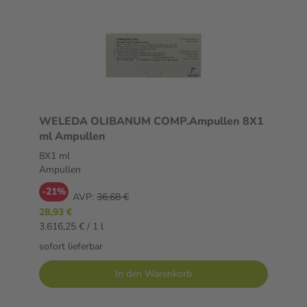
WELEDA OLIBANUM COMP.Ampullen 8X1
ml Ampullen
8X1 ml
Ampullen
-21%
AVP:
36,68 €
28,93 €
3.616,25 € / 1 l
sofort lieferbar
In den Warenkorb