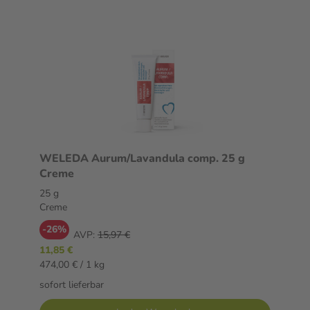
WELEDA Aurum/Lavandula comp. 25 g
Creme
25 g
Creme
-26%
AVP:
15,97 €
11,85 €
474,00 € / 1 kg
sofort lieferbar