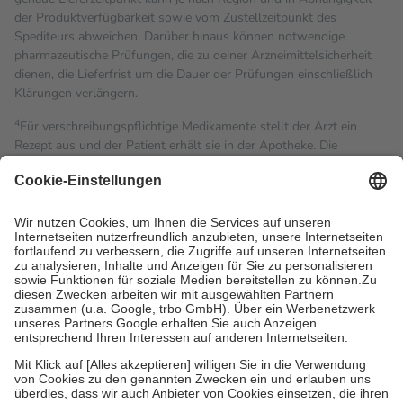
der Produktverfügbarkeit sowie vom Zustellzeitpunkt des
Spediteurs abweichen. Darüber hinaus können notwendige
pharmazeutische Prüfungen, die zu deiner Arzneimittelsicherheit
dienen, die Lieferfrist um die Dauer der Prüfungen einschließlich
Klärungen verlängern.
4
Für verschreibungspflichtige Medikamente stellt der Arzt ein
Rezept aus und der Patient erhält sie in der Apotheke. Die
gesetzliche Krankenversicherung übernimmt in der Regel die
Kosten dafür, der Versicherte trägt einen Teil davon als Zuzahlung
mit.
Grundsätzlich leisten Mitglieder Zuzahlungen in Höhe von zehn
Prozent des Abgabepreises,
mindestens
jedoch
fünf Euro
und
höchstens zehn Euro.
Es sind jedoch nie mehr als die
tatsächlichen Kosten der Leistung zu entrichten.
Diese Regeln gelten grundsätzlich auch für Online-Apotheken.
Bei Heilmitteln und häuslicher Krankenpflege beträgt die
Zuzahlung zehn Prozent der Kosten sowie zehn Euro je
Verordnung.
Um das Engagement der Versicherten für ihre eigene Gesundheit
zu stärken und die besondere Stellung der Familie zu unterstützen,