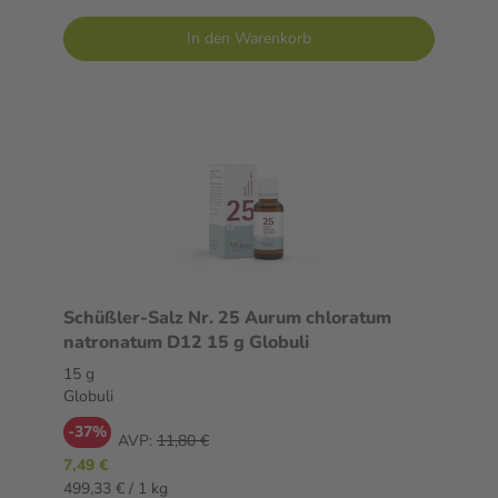
In den Warenkorb
Schüßler-Salz Nr. 25 Aurum chloratum
natronatum D12 15 g Globuli
15 g
Globuli
-37%
AVP:
11,80 €
7,49 €
499,33 € / 1 kg