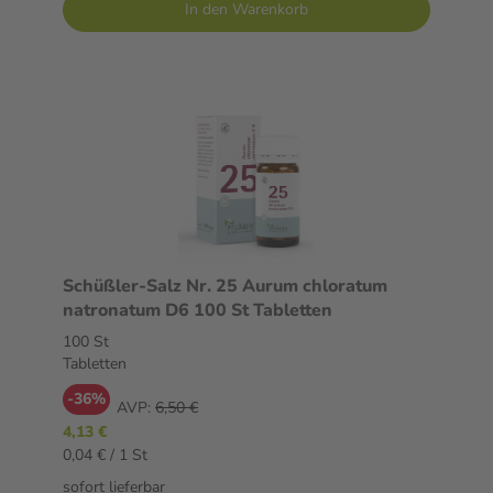
In den Warenkorb
Schüßler-Salz Nr. 25 Aurum chloratum
natronatum D6 100 St Tabletten
100 St
Tabletten
-36%
AVP:
6,50 €
4,13 €
0,04 € / 1 St
sofort lieferbar