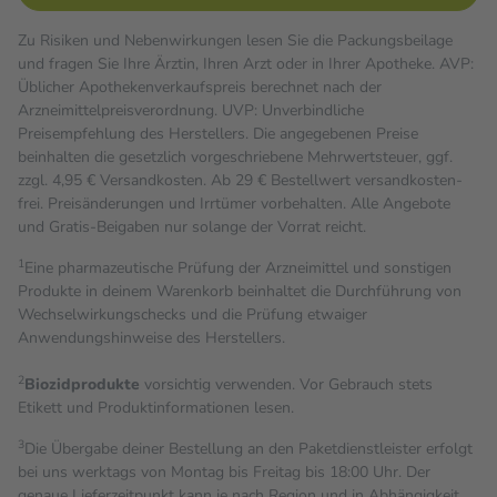
Zu Risiken und Nebenwirkungen lesen Sie die Packungsbeilage
und fragen Sie Ihre Ärztin, Ihren Arzt oder in Ihrer Apotheke. AVP:
Üblicher Apothekenverkaufspreis berechnet nach der
Arzneimittelpreisverordnung. UVP: Unverbindliche
Preisempfehlung des Herstellers. Die angegebenen Preise
beinhalten die gesetzlich vorgeschriebene Mehrwertsteuer, ggf.
zzgl. 4,95 € Versandkosten. Ab 29 € Bestell­wert versand­kosten­
frei. Preisänderungen und Irrtümer vorbehalten. Alle Angebote
und Gratis-Beigaben nur solange der Vorrat reicht.
1
Eine pharmazeutische Prüfung der Arzneimittel und sonstigen
Produkte in deinem Warenkorb beinhaltet die Durchführung von
Wechselwirkungschecks und die Prüfung etwaiger
Anwendungshinweise des Herstellers.
2
Biozidprodukte
vorsichtig verwenden. Vor Gebrauch stets
Etikett und Produktinformationen lesen.
3
Die Übergabe deiner Bestellung an den Paketdienstleister erfolgt
bei uns werktags von Montag bis Freitag bis 18:00 Uhr. Der
genaue Lieferzeitpunkt kann je nach Region und in Abhängigkeit