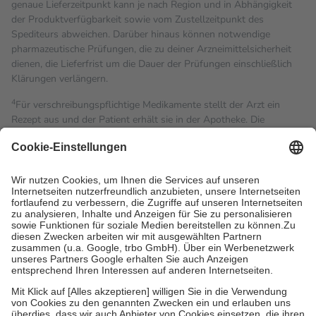
genaue Lieferzeitpunkt kann je nach Region und in Abhängigkeit
der Produktverfügbarkeit sowie vom Zustellzeitpunkt des
Spediteurs abweichen. Darüber hinaus können notwendige
pharmazeutische Prüfungen, die zu deiner Arzneimittelsicherheit
dienen, die Lieferfrist um die Dauer der Prüfungen einschließlich
Klärungen verlängern.
4
Für verschreibungspflichtige Medikamente stellt der Arzt ein
Rezept aus und der Patient erhält sie in der Apotheke. Die
gesetzliche Krankenversicherung übernimmt in der Regel die
Kosten dafür, der Versicherte trägt einen Teil davon als Zuzahlung
mit.
Grundsätzlich leisten Mitglieder Zuzahlungen in Höhe von zehn
Prozent des Abgabepreises,
mindestens
jedoch
fünf Euro
und
höchstens zehn Euro.
Es sind jedoch nie mehr als die
tatsächlichen Kosten der Leistung zu entrichten.
Diese Regeln gelten grundsätzlich auch für Online-Apotheken.
Bei Heilmitteln und häuslicher Krankenpflege beträgt die
Zuzahlung zehn Prozent der Kosten sowie zehn Euro je
Verordnung.
Um das Engagement der Versicherten für ihre eigene Gesundheit
zu stärken und die besondere Stellung der Familie zu unterstützen,