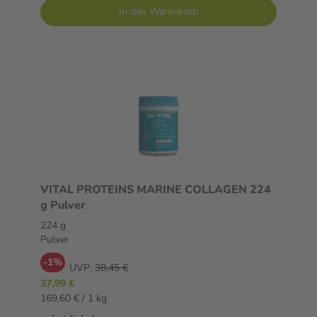
In den Warenkorb
VITAL PROTEINS MARINE COLLAGEN 224
g Pulver
224 g
Pulver
-1%
UVP:
38,45 €
37,99 €
169,60 € / 1 kg