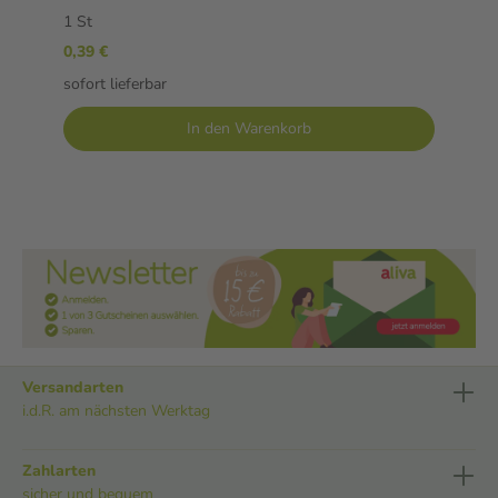
1 St
0,39 €
sofort lieferbar
In den Warenkorb
Versandarten
i.d.R. am nächsten Werktag
Zahlarten
sicher und bequem