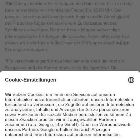
3
Die Übergabe deiner Bestellung an den Paketdienstleister erfolgt
bei uns werktags von Montag bis Freitag bis 18:00 Uhr. Der
genaue Lieferzeitpunkt kann je nach Region und in Abhängigkeit
der Produktverfügbarkeit sowie vom Zustellzeitpunkt des
Spediteurs abweichen. Darüber hinaus können notwendige
pharmazeutische Prüfungen, die zu deiner Arzneimittelsicherheit
dienen, die Lieferfrist um die Dauer der Prüfungen einschließlich
Klärungen verlängern.
4
Für verschreibungspflichtige Medikamente stellt der Arzt ein
Rezept aus und der Patient erhält sie in der Apotheke. Die
gesetzliche Krankenversicherung übernimmt in der Regel die
Kosten dafür, der Versicherte trägt einen Teil davon als Zuzahlung
mit.
Grundsätzlich leisten Mitglieder Zuzahlungen in Höhe von zehn
Prozent des Abgabepreises,
mindestens
jedoch
fünf Euro
und
höchstens zehn Euro.
Es sind jedoch nie mehr als die
tatsächlichen Kosten der Leistung zu entrichten.
Diese Regeln gelten grundsätzlich auch für Online-Apotheken.
Bei Heilmitteln und häuslicher Krankenpflege beträgt die
Zuzahlung zehn Prozent der Kosten sowie zehn Euro je
Verordnung.