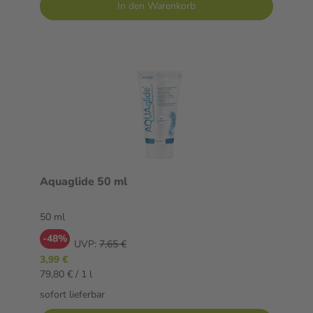
In den Warenkorb
Aquaglide 50 ml
50 ml
-48%
UVP:
7,65 €
3,99 €
79,80 € / 1 l
sofort lieferbar