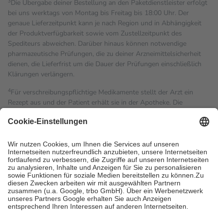
3
Die Übergabe deiner Bestellung an den Paketdienstleister erfolgt
bei uns werktags von Montag bis Freitag bis 18:00 Uhr. Der
genaue Lieferzeitpunkt kann je nach Region und in Abhängigkeit
der Produktverfügbarkeit sowie vom Zustellzeitpunkt des
Spediteurs abweichen. Darüber hinaus können notwendige
pharmazeutische Prüfungen, die zu deiner Arzneimittelsicherheit
dienen, die Lieferfrist um die Dauer der Prüfungen einschließlich
Klärungen verlängern.
4
Für verschreibungspflichtige Medikamente stellt der Arzt ein
Rezept aus und der Patient erhält sie in der Apotheke. Die
gesetzliche Krankenversicherung übernimmt in der Regel die
Kosten dafür, der Versicherte trägt einen Teil davon als Zuzahlung
mit.
Grundsätzlich leisten Mitglieder Zuzahlungen in Höhe von zehn
Prozent des Abgabepreises,
mindestens
jedoch
fünf Euro
und
höchstens zehn Euro.
Es sind jedoch nie mehr als die
tatsächlichen Kosten der Leistung zu entrichten.
Diese Regeln gelten grundsätzlich auch für Online-Apotheken.
Bei Heilmitteln und häuslicher Krankenpflege beträgt die
Zuzahlung zehn Prozent der Kosten sowie zehn Euro je
Verordnung.