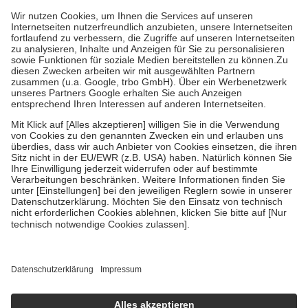
mit.
Grundsätzlich leisten Mitglieder Zuzahlungen in Höhe von zehn
Prozent des Abgabepreises,
mindestens
jedoch
fünf Euro
und
höchstens zehn Euro.
Es sind jedoch nie mehr als die
tatsächlichen Kosten der Leistung zu entrichten.
Diese Regeln gelten grundsätzlich auch für Online-Apotheken.
Bei Heilmitteln und häuslicher Krankenpflege beträgt die
Zuzahlung zehn Prozent der Kosten sowie zehn Euro je
Verordnung.
Um das Engagement der Versicherten für ihre eigene Gesundheit
zu stärken und die besondere Stellung der Familie zu unterstützen,
fallen
keine Zuzahlungen
an bei:
• Kindern und Jugendlichen bis zum vollendeten 18. Lebensjahr
mit Ausnahme der Fahrkosten
• Untersuchungen zur Vorsorge und Früherkennung, die von der
GKV getragen werden
• empfohlenen Schutzimpfungen
• Harn- und Blutteststreifen
Wir nutzen Trusted Shops als unabhängigen Dienstleister für die
Einholung von Bewertungen. Trusted Shops hat Maßnahmen
getroffen, um sicherzustellen, dass es sich um echte Bewertungen