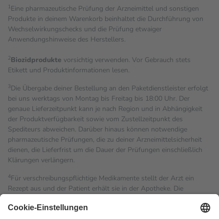
1
Eine pharmazeutische Prüfung der Arzneimittel und sonstigen
Produkte in deinem Warenkorb beinhaltet die Durchführung von
Wechselwirkungschecks und die Prüfung etwaiger
Anwendungshinweise des Herstellers.
2
Biozidprodukte
vorsichtig verwenden. Vor Gebrauch stets
Etikett und Produktinformationen lesen.
3
Die Übergabe deiner Bestellung an den Paketdienstleister erfolgt
bei uns werktags von Montag bis Freitag bis 18:00 Uhr. Der
genaue Lieferzeitpunkt kann je nach Region und in Abhängigkeit
der Produktverfügbarkeit sowie vom Zustellzeitpunkt des
Spediteurs abweichen. Darüber hinaus können notwendige
pharmazeutische Prüfungen, die zu deiner Arzneimittelsicherheit
dienen, die Lieferfrist um die Dauer der Prüfungen einschließlich
Klärungen verlängern.
4
Für verschreibungspflichtige Medikamente stellt der Arzt ein
Rezept aus und der Patient erhält sie in der Apotheke. Die
gesetzliche Krankenversicherung übernimmt in der Regel die
Kosten dafür, der Versicherte trägt einen Teil davon als Zuzahlung