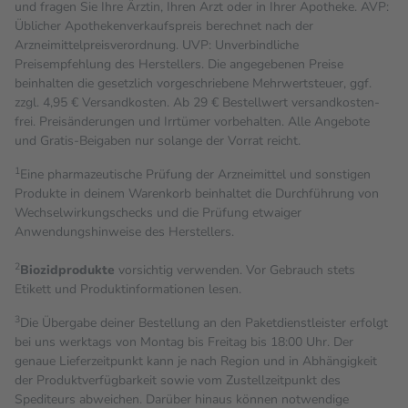
und fragen Sie Ihre Ärztin, Ihren Arzt oder in Ihrer Apotheke. AVP:
Üblicher Apothekenverkaufspreis berechnet nach der
Arzneimittelpreisverordnung. UVP: Unverbindliche
Preisempfehlung des Herstellers. Die angegebenen Preise
beinhalten die gesetzlich vorgeschriebene Mehrwertsteuer, ggf.
zzgl. 4,95 € Versandkosten. Ab 29 € Bestell­wert versand­kosten­
frei. Preisänderungen und Irrtümer vorbehalten. Alle Angebote
und Gratis-Beigaben nur solange der Vorrat reicht.
1
Eine pharmazeutische Prüfung der Arzneimittel und sonstigen
Produkte in deinem Warenkorb beinhaltet die Durchführung von
Wechselwirkungschecks und die Prüfung etwaiger
Anwendungshinweise des Herstellers.
2
Biozidprodukte
vorsichtig verwenden. Vor Gebrauch stets
Etikett und Produktinformationen lesen.
3
Die Übergabe deiner Bestellung an den Paketdienstleister erfolgt
bei uns werktags von Montag bis Freitag bis 18:00 Uhr. Der
genaue Lieferzeitpunkt kann je nach Region und in Abhängigkeit
der Produktverfügbarkeit sowie vom Zustellzeitpunkt des
Spediteurs abweichen. Darüber hinaus können notwendige