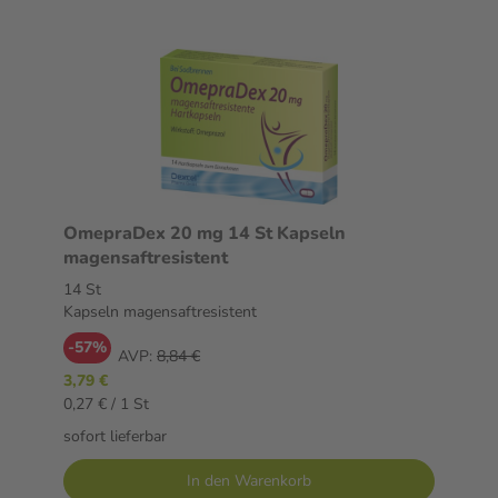
OmepraDex 20 mg 14 St Kapseln
magensaftresistent
14 St
Kapseln magensaftresistent
-57%
AVP:
8,84 €
3,79 €
0,27 € / 1 St
sofort lieferbar
In den Warenkorb