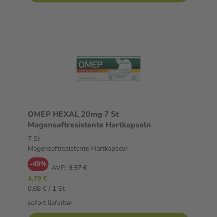
OMEP HEXAL 20mg 7 St
Magensaftresistente Hartkapseln
7 St
Magensaftresistente Hartkapseln
-49%
AVP:
9,37 €
4,79 €
0,68 € / 1 St
sofort lieferbar