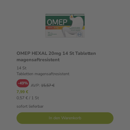
OMEP HEXAL 20mg 14 St Tabletten
magensaftresistent
14 St
Tabletten magensaftresistent
-49%
AVP:
15,57 €
7,99 €
0,57 € / 1 St
sofort lieferbar
In den Warenkorb