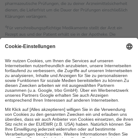
pharmazeutische Prüfungen, die zu deiner Arzneimittelsicherheit
dienen, die Lieferfrist um die Dauer der Prüfungen einschließlich
Klärungen verlängern.
4
Für verschreibungspflichtige Medikamente stellt der Arzt ein
Rezept aus und der Patient erhält sie in der Apotheke. Die
gesetzliche Krankenversicherung übernimmt in der Regel die
Kosten dafür, der Versicherte trägt einen Teil davon als Zuzahlung
mit.
Grundsätzlich leisten Mitglieder Zuzahlungen in Höhe von zehn
Prozent des Abgabepreises,
mindestens
jedoch
fünf Euro
und
höchstens zehn Euro.
Es sind jedoch nie mehr als die
tatsächlichen Kosten der Leistung zu entrichten.
Diese Regeln gelten grundsätzlich auch für Online-Apotheken.
Bei Heilmitteln und häuslicher Krankenpflege beträgt die
Zuzahlung zehn Prozent der Kosten sowie zehn Euro je
Verordnung.
Um das Engagement der Versicherten für ihre eigene Gesundheit
zu stärken und die besondere Stellung der Familie zu unterstützen,
fallen
keine Zuzahlungen
an bei:
• Kindern und Jugendlichen bis zum vollendeten 18. Lebensjahr
mit Ausnahme der Fahrkosten