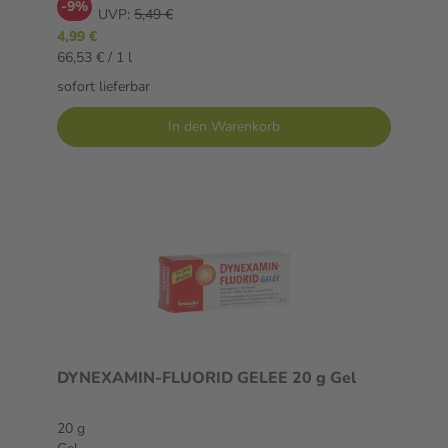
-9%
UVP:
5,49 €
4,99 €
66,53 € / 1 l
sofort lieferbar
In den Warenkorb
DYNEXAMIN-FLUORID GELEE 20 g Gel
20 g