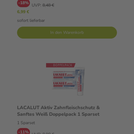
-18%
UVP:
8,48 €
6,99 €
sofort lieferbar
In den Warenkorb
LACALUT Aktiv Zahnfleischschutz &
Sanftes Weiß Doppelpack 1 Sparset
1 Sparset
-11%