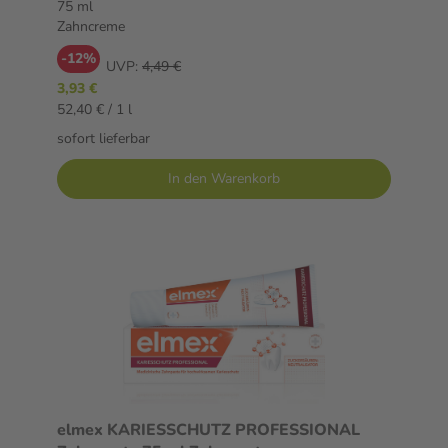
75 ml
Zahncreme
-12%
UVP:
4,49 €
3,93 €
52,40 € / 1 l
sofort lieferbar
In den Warenkorb
elmex KARIESSCHUTZ PROFESSIONAL