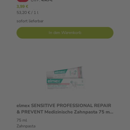
UVP:
4,49 €
3,99 €
53,20 € / 1 l
sofort lieferbar
In den Warenkorb
elmex SENSITIVE PROFESSIONAL REPAIR
& PREVENT Medizinische Zahnpasta 75 ml
Zahnpasta
75 ml
Zahnpasta