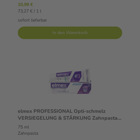
10,99 €
73,27 € / 1 l
sofort lieferbar
In den Warenkorb
elmex PROFESSIONAL Opti-schmelz
VERSIEGELUNG & STÄRKUNG Zahnpasta
75 ml Zahnpasta
75 ml
Zahnpasta