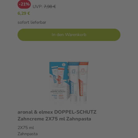
-21%
UVP:
7,98 €
6,29 €
sofort lieferbar
In den Warenkorb
aronal & elmex DOPPEL-SCHUTZ
Zahncreme 2X75 ml Zahnpasta
2X75 ml
Zahnpasta