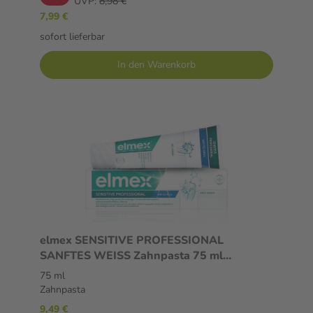
UVP:
8,98 €
7,99 €
sofort lieferbar
In den Warenkorb
elmex SENSITIVE PROFESSIONAL
SANFTES WEISS Zahnpasta 75 ml
Zahnpasta
75 ml
Zahnpasta
9,49 €