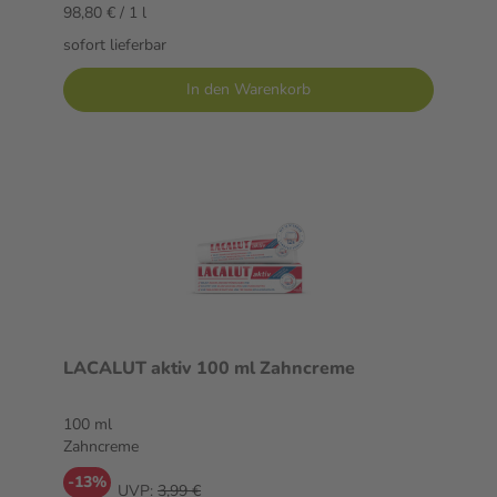
98,80 € / 1 l
sofort lieferbar
In den Warenkorb
LACALUT aktiv 100 ml Zahncreme
100 ml
Zahncreme
-13%
UVP:
3,99 €