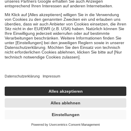
75 ml
Zahnpasta
5,49 €
73,20 € / 1 l
sofort lieferbar
In den Warenkorb
LACALUT white & repair Zahncreme 75 ml
Zahncreme