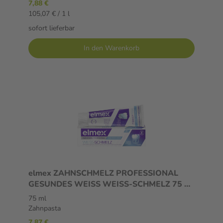
7,88 €
105,07 € / 1 l
sofort lieferbar
In den Warenkorb
elmex ZAHNSCHMELZ PROFESSIONAL
GESUNDES WEISS WEISS-SCHMELZ 75 ml
Zahnpasta
75 ml
Zahnpasta
7,87 €