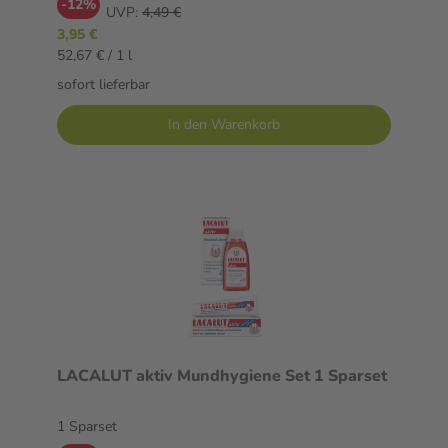
-12%
UVP:
4,49 €
3,95 €
52,67 € / 1 l
sofort lieferbar
In den Warenkorb
LACALUT aktiv Mundhygiene Set 1 Sparset
1 Sparset