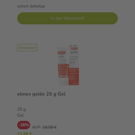
sofort lieferbar
In den Warenkorb
Bestseller
elmex gelée 25 g Gel
25 g
Gel
-26%
AVP:
18,98 €
13,99 €