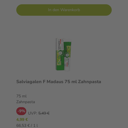
In den Warenkorb
Salviagalen F Madaus 75 ml Zahnpasta
75 ml
Zahnpasta
-9%
UVP:
5,49 €
4,99 €
66,53 € / 1 l