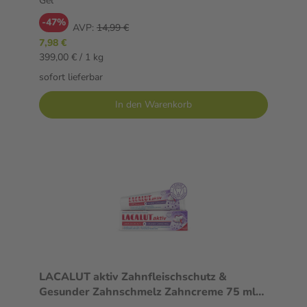
Gel
-47%
AVP:
14,99 €
7,98 €
399,00 € / 1 kg
sofort lieferbar
In den Warenkorb
LACALUT aktiv Zahnfleischschutz &
Gesunder Zahnschmelz Zahncreme 75 ml
Zahncreme