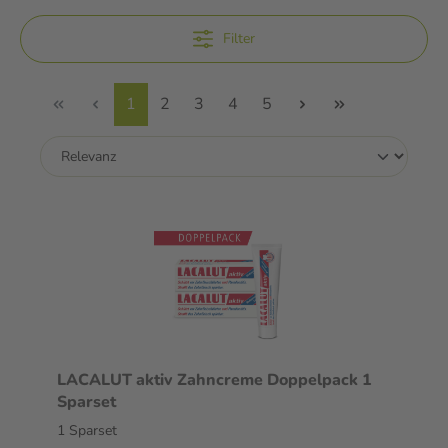
Filter
1
2
3
4
5
LACALUT aktiv Zahncreme Doppelpack 1
Sparset
1 Sparset