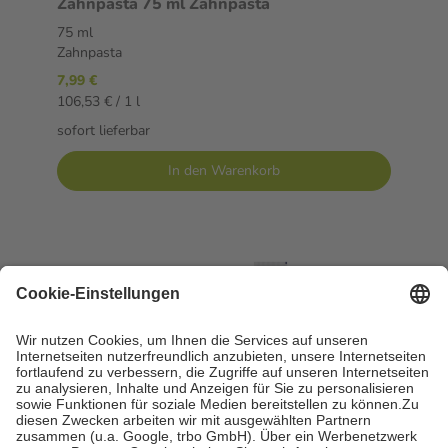
Zahnpasta 75 ml Zahnpasta
75 ml
Zahnpasta
7,99 €
106,53 € / 1 l
sofort lieferbar
In den Warenkorb
parodontax CLASSIC Zahnpasta 75 ml
Zahnpasta