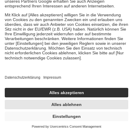
Widerruf erklären
Zu Risiken und Nebenwirkungen lesen Sie die Packungsbeilage
und fragen Sie Ihre Ärztin, Ihren Arzt oder in Ihrer Apotheke. AVP:
Üblicher Apothekenverkaufspreis berechnet nach der
Arzneimittelpreisverordnung. UVP: Unverbindliche
Preisempfehlung des Herstellers. Die angegebenen Preise
beinhalten die gesetzlich vorgeschriebene Mehrwertsteuer, ggf.
zzgl. 4,95 € Versandkosten. Ab 29 € Bestell­wert versand­kosten­
frei. Preisänderungen und Irrtümer vorbehalten. Alle Angebote
und Gratis-Beigaben nur solange der Vorrat reicht.
1
Eine pharmazeutische Prüfung der Arzneimittel und sonstigen
Produkte in deinem Warenkorb beinhaltet die Durchführung von
Wechselwirkungschecks und die Prüfung etwaiger
Anwendungshinweise des Herstellers.
2
Biozidprodukte
vorsichtig verwenden. Vor Gebrauch stets
Etikett und Produktinformationen lesen.