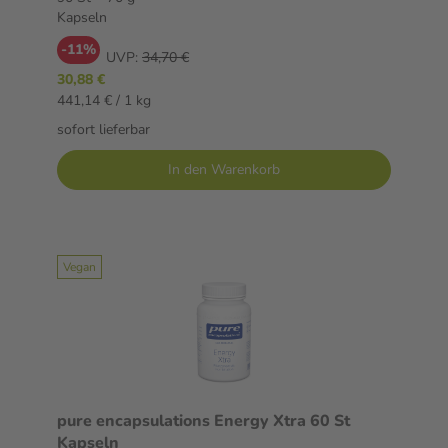
Kapseln
-11%
UVP:
34,70 €
30,88 €
441,14 € / 1 kg
sofort lieferbar
In den Warenkorb
Vegan
pure encapsulations Energy Xtra 60 St
Kapseln