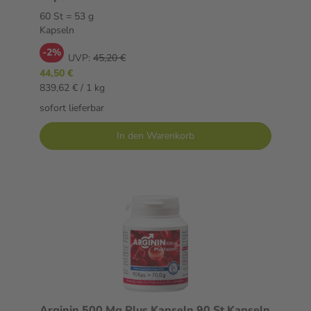
60 St = 53 g
Kapseln
-2%
UVP:
45,20 €
44,50 €
839,62 € / 1 kg
sofort lieferbar
In den Warenkorb
Arginin 500 Mg Plus Kapseln 90 St Kapseln