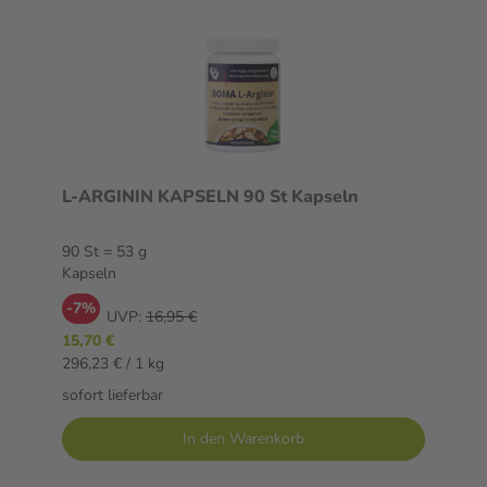
L-ARGININ KAPSELN 90 St Kapseln
90 St = 53 g
Kapseln
-7%
UVP:
16,95 €
15,70 €
296,23 € / 1 kg
sofort lieferbar
In den Warenkorb