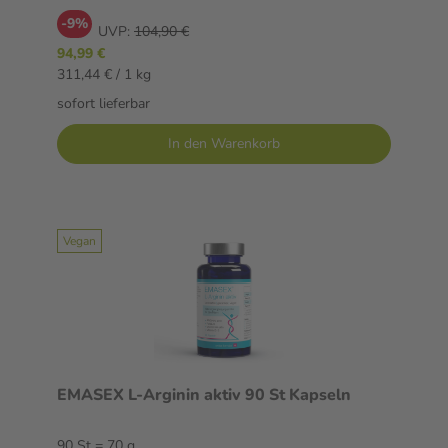
-9%
UVP:
104,90 €
94,99 €
311,44 € / 1 kg
sofort lieferbar
In den Warenkorb
Vegan
EMASEX L-Arginin aktiv 90 St Kapseln
90 St = 70 g