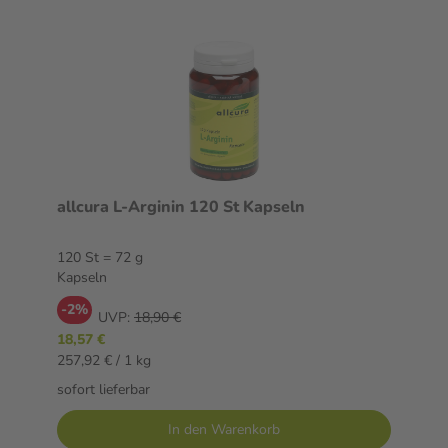
allcura L-Arginin 120 St Kapseln
120 St = 72 g
Kapseln
-2%
UVP:
18,90 €
18,57 €
257,92 € / 1 kg
sofort lieferbar
In den Warenkorb