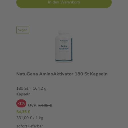
In den Warenkorb
Vegan
NatuGena AminoAktivator 180 St Kapseln
180 St = 164,2 g
Kapseln
-1%
UVP:
54,95 €
54,35 €
331,00 € / 1 kg
sofort lieferbar