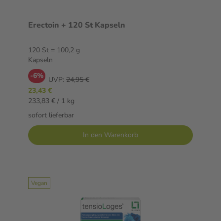
Erectoin + 120 St Kapseln
120 St = 100,2 g
Kapseln
-6%
UVP:
24,95 €
23,43 €
233,83 € / 1 kg
sofort lieferbar
In den Warenkorb
Vegan