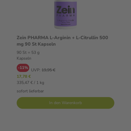
Zein PHARMA L-Arginin + L-Citrullin 500
mg 90 St Kapseln
90 St = 53 g
Kapseln
-11%
UVP:
19,95 €
17,78 €
335,47 € / 1 kg
sofort lieferbar
In den Warenkorb