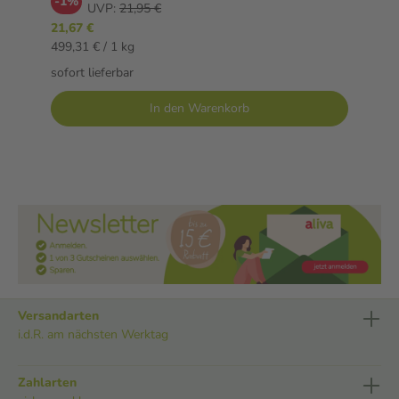
-1%
UVP:
21,95 €
21,67 €
499,31 € / 1 kg
sofort lieferbar
In den Warenkorb
Versandarten
i.d.R. am nächsten Werktag
Zahlarten