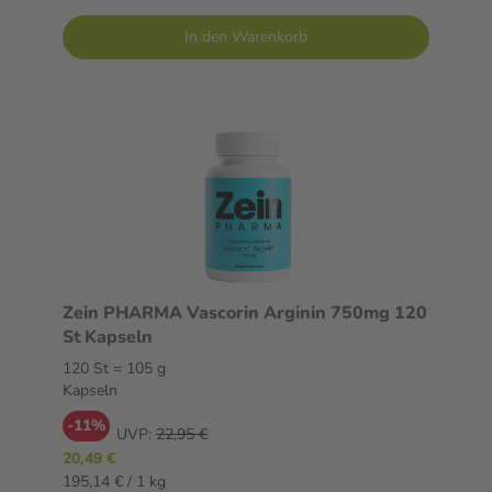
In den Warenkorb
Zein PHARMA Vascorin Arginin 750mg 120
St Kapseln
120 St = 105 g
Kapseln
-11%
UVP:
22,95 €
20,49 €
195,14 € / 1 kg