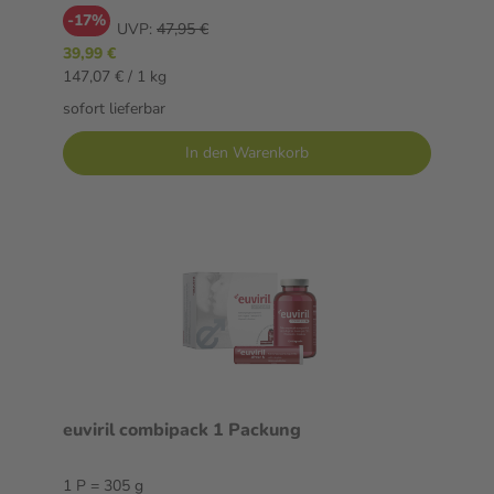
-17%
UVP:
47,95 €
39,99 €
147,07 € / 1 kg
sofort lieferbar
In den Warenkorb
euviril combipack 1 Packung
1 P = 305 g