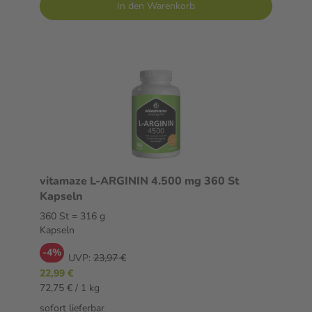
In den Warenkorb
vitamaze L-ARGININ 4.500 mg 360 St
Kapseln
360 St = 316 g
Kapseln
-4%
UVP:
23,97 €
22,99 €
72,75 € / 1 kg
sofort lieferbar