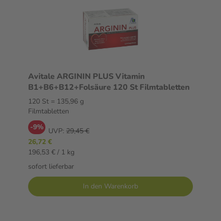
Avitale ARGININ PLUS Vitamin
B1+B6+B12+Folsäure 120 St Filmtabletten
120 St = 135,96 g
Filmtabletten
-9%
UVP:
29,45 €
26,72 €
196,53 € / 1 kg
sofort lieferbar
In den Warenkorb