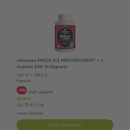
vitamaze MACA 4:1 HOCHDOSIERT + L-
Arginin 240 St Kapseln
240 St = 206,4 g
Kapseln
-4%
UVP:
21,97 €
20,99 €
101,70 € / 1 kg
sofort lieferbar
In den Warenkorb