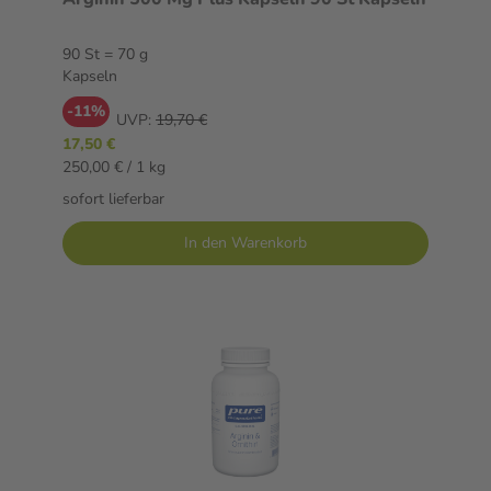
90 St = 70 g
Kapseln
-11%
UVP:
19,70 €
17,50 €
250,00 € / 1 kg
sofort lieferbar
In den Warenkorb