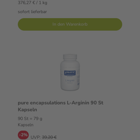
376,27 € / 1 kg
sofort lieferbar
In den Warenkorb
pure encapsulations L-Arginin 90 St
Kapseln
90 St = 79 g
Kapseln
-2%
UVP:
39,20 €