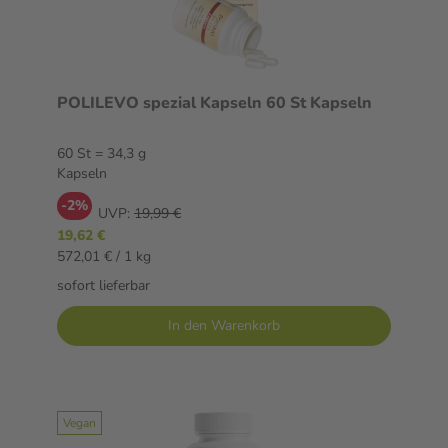
POLILEVO spezial Kapseln 60 St Kapseln
60 St = 34,3 g
Kapseln
-2%
UVP:
19,99 €
19,62 €
572,01 € / 1 kg
sofort lieferbar
In den Warenkorb
Vegan