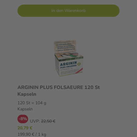
In den Warenkorb
ARGININ PLUS FOLSAEURE 120 St
Kapseln
120 St = 104 g
Kapseln
-8%
UVP:
22,50 €
20,79 €
199,90 € / 1 kg