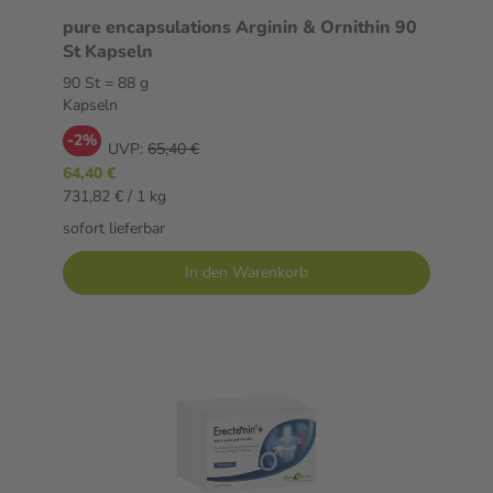
pure encapsulations Arginin & Ornithin 90
St Kapseln
90 St = 88 g
Kapseln
-2%
UVP:
65,40 €
64,40 €
731,82 € / 1 kg
sofort lieferbar
In den Warenkorb