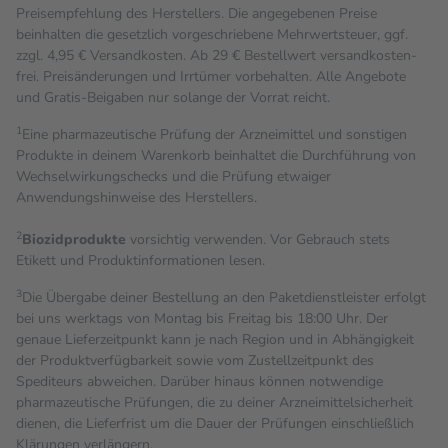
Preisempfehlung des Herstellers. Die angegebenen Preise
beinhalten die gesetzlich vorgeschriebene Mehrwertsteuer, ggf.
zzgl. 4,95 € Versandkosten. Ab 29 € Bestell­wert versand­kosten­
frei. Preisänderungen und Irrtümer vorbehalten. Alle Angebote
und Gratis-Beigaben nur solange der Vorrat reicht.
1
Eine pharmazeutische Prüfung der Arzneimittel und sonstigen
Produkte in deinem Warenkorb beinhaltet die Durchführung von
Wechselwirkungschecks und die Prüfung etwaiger
Anwendungshinweise des Herstellers.
2
Biozidprodukte
vorsichtig verwenden. Vor Gebrauch stets
Etikett und Produktinformationen lesen.
3
Die Übergabe deiner Bestellung an den Paketdienstleister erfolgt
bei uns werktags von Montag bis Freitag bis 18:00 Uhr. Der
genaue Lieferzeitpunkt kann je nach Region und in Abhängigkeit
der Produktverfügbarkeit sowie vom Zustellzeitpunkt des
Spediteurs abweichen. Darüber hinaus können notwendige
pharmazeutische Prüfungen, die zu deiner Arzneimittelsicherheit
dienen, die Lieferfrist um die Dauer der Prüfungen einschließlich
Klärungen verlängern.