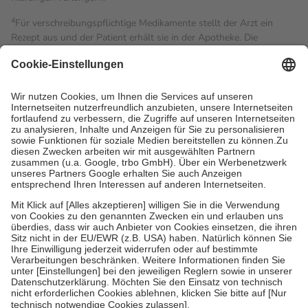
4
Für verschreibungspflichtige Medikamente stellt der Arzt ein
Rezept aus und der Patient erhält sie in der Apotheke. Die
gesetzliche Krankenversicherung übernimmt in der Regel die
Kosten dafür, der Versicherte trägt einen Teil davon als Zuzahlung
mit.
Grundsätzlich leisten Mitglieder Zuzahlungen in Höhe von zehn
Prozent des Abgabepreises,
mindestens
jedoch
fünf Euro
und
höchstens zehn Euro.
Es sind jedoch nie mehr als die
tatsächlichen Kosten der Leistung zu entrichten.
Diese Regeln gelten grundsätzlich auch für Online-Apotheken.
Bei Heilmitteln und häuslicher Krankenpflege beträgt die
Zuzahlung zehn Prozent der Kosten sowie zehn Euro je
Verordnung.
Um das Engagement der Versicherten für ihre eigene Gesundheit
zu stärken und die besondere Stellung der Familie zu unterstützen,
fallen
keine Zuzahlungen
an bei:
• Kindern und Jugendlichen bis zum vollendeten 18. Lebensjahr
mit Ausnahme der Fahrkosten
• Untersuchungen zur Vorsorge und Früherkennung, die von der
GKV getragen werden