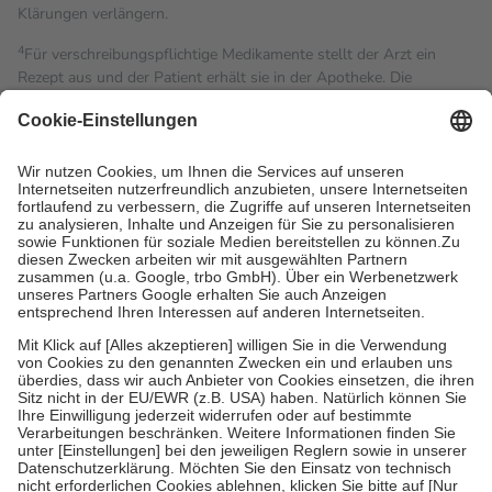
Klärungen verlängern.
4
Für verschreibungspflichtige Medikamente stellt der Arzt ein
Rezept aus und der Patient erhält sie in der Apotheke. Die
gesetzliche Krankenversicherung übernimmt in der Regel die
Kosten dafür, der Versicherte trägt einen Teil davon als Zuzahlung
mit.
Grundsätzlich leisten Mitglieder Zuzahlungen in Höhe von zehn
Prozent des Abgabepreises,
mindestens
jedoch
fünf Euro
und
höchstens zehn Euro.
Es sind jedoch nie mehr als die
tatsächlichen Kosten der Leistung zu entrichten.
Diese Regeln gelten grundsätzlich auch für Online-Apotheken.
Bei Heilmitteln und häuslicher Krankenpflege beträgt die
Zuzahlung zehn Prozent der Kosten sowie zehn Euro je
Verordnung.
Um das Engagement der Versicherten für ihre eigene Gesundheit
zu stärken und die besondere Stellung der Familie zu unterstützen,
fallen
keine Zuzahlungen
an bei:
• Kindern und Jugendlichen bis zum vollendeten 18. Lebensjahr
mit Ausnahme der Fahrkosten
• Untersuchungen zur Vorsorge und Früherkennung, die von der