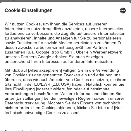
gesetzliche Krankenversicherung übernimmt in der Regel die
Kosten dafür, der Versicherte trägt einen Teil davon als Zuzahlung
mit.
Grundsätzlich leisten Mitglieder Zuzahlungen in Höhe von zehn
Prozent des Abgabepreises,
mindestens
jedoch
fünf Euro
und
höchstens zehn Euro.
Es sind jedoch nie mehr als die
tatsächlichen Kosten der Leistung zu entrichten.
Diese Regeln gelten grundsätzlich auch für Online-Apotheken.
Bei Heilmitteln und häuslicher Krankenpflege beträgt die
Zuzahlung zehn Prozent der Kosten sowie zehn Euro je
Verordnung.
Um das Engagement der Versicherten für ihre eigene Gesundheit
zu stärken und die besondere Stellung der Familie zu unterstützen,
fallen
keine Zuzahlungen
an bei:
• Kindern und Jugendlichen bis zum vollendeten 18. Lebensjahr
mit Ausnahme der Fahrkosten
• Untersuchungen zur Vorsorge und Früherkennung, die von der
GKV getragen werden
• empfohlenen Schutzimpfungen
• Harn- und Blutteststreifen