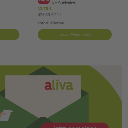
-40%
UVP:
21,25 €
12,76 €
425,33 € / 1 l
sofort lieferbar
In den Warenkorb