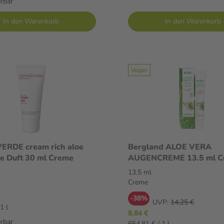
erbar
In den Warenkorb
In den Warenkorb
Vegan
ERDE cream rich aloe
Bergland ALOE VERA
e Duft 30 ml Creme
AUGENCREME 13.5 ml C
13.5 ml
Creme
-38%
UVP:
14,25 €
1 l
8,84 €
erbar
654,81 € / 1 l