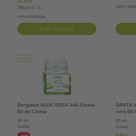
22,70 €
sofort lief
756,67 € / 1 l
sofort lieferbar
In den Warenkorb
Vegan
Bergland ALOE VERA 24h Creme
SANTA V
50 ml Creme
vera 50 
50 ml
50 ml
Creme
Creme
9,90 €