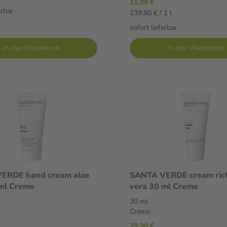
11,99 €
erbar
239,80 € / 1 l
sofort lieferbar
In den Warenkorb
In den Warenkorb
ERDE hand cream aloe
SANTA VERDE cream rich
ml Creme
vera 30 ml Creme
30 ml
Creme
29,90 €