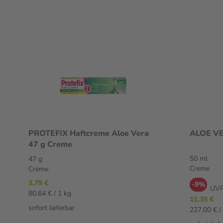
PROTEFIX Haftcreme Aloe Vera
ALOE VE
47 g Creme
50 ml
47 g
Creme
Creme
3,79 €
-9%
UVP
80,64 € / 1 kg
11,35 €
sofort lieferbar
227,00 € / 