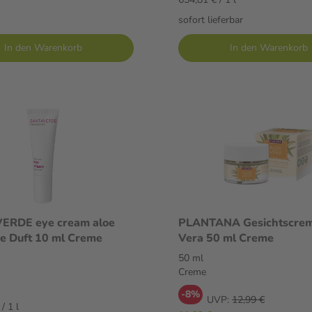
sofort lieferbar
In den Warenkorb
In den Warenkorb
ERDE eye cream aloe
PLANTANA Gesichtscrem
e Duft 10 ml Creme
Vera 50 ml Creme
50 ml
Creme
-8%
UVP:
12,99 €
/ 1 l