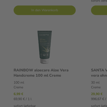
sofort lief
In den Warenkorb
RAINBOW aloecare Aloe Vera
SANTA V
Handcreme 100 ml Creme
vera ohn
100 ml
30 ml
Creme
Creme
6,99 €
29,90 €
69,90 € / 1 l
996,67 € / 
sofort lieferbar
sofort lief