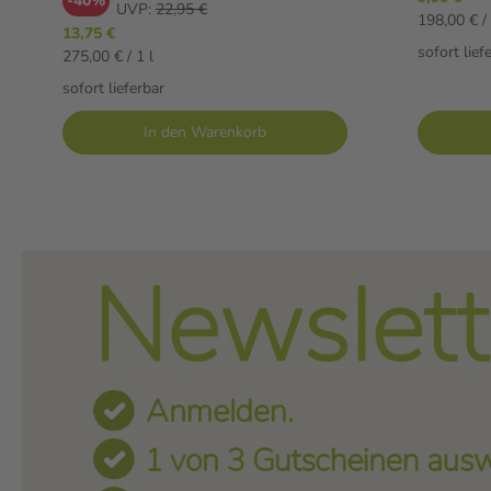
-40%
UVP:
22,95 €
198,00 € / 
13,75 €
sofort lief
275,00 € / 1 l
sofort lieferbar
In den Warenkorb