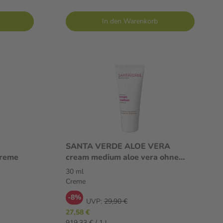
In den Warenkorb
SANTA VERDE ALOE VERA
reme
cream medium aloe vera ohne
Duft 30 ml Creme
30 ml
Creme
-8%
UVP:
29,90 €
27,58 €
919,33 € / 1 l