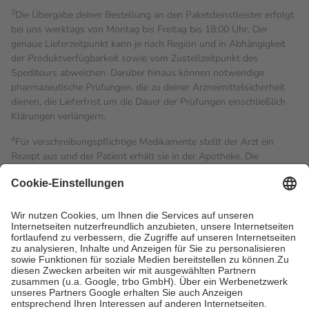
3
Die Übergabe deiner Bestellung an den Paketdienstleister erfolgt
bei uns werktags von Montag bis Freitag bis 18:00 Uhr. Der
genaue Lieferzeitpunkt kann je nach Region und in Abhängigkeit
der Produktverfügbarkeit sowie vom Zustellzeitpunkt des
Spediteurs abweichen. Darüber hinaus können notwendige
pharmazeutische Prüfungen, die zu deiner Arzneimittelsicherheit
dienen, die Lieferfrist um die Dauer der Prüfungen einschließlich
Klärungen verlängern.
4
Für verschreibungspflichtige Medikamente stellt der Arzt ein
Rezept aus und der Patient erhält sie in der Apotheke. Die
gesetzliche Krankenversicherung übernimmt in der Regel die
Kosten dafür, der Versicherte trägt einen Teil davon als Zuzahlung
mit.
Grundsätzlich leisten Mitglieder Zuzahlungen in Höhe von zehn
Prozent des Abgabepreises,
mindestens
jedoch
fünf Euro
und
höchstens zehn Euro.
Es sind jedoch nie mehr als die
tatsächlichen Kosten der Leistung zu entrichten.
Diese Regeln gelten grundsätzlich auch für Online-Apotheken.
Bei Heilmitteln und häuslicher Krankenpflege beträgt die
Zuzahlung zehn Prozent der Kosten sowie zehn Euro je