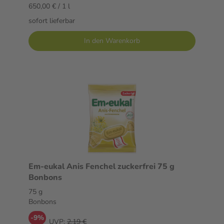
650,00 € / 1 l
sofort lieferbar
In den Warenkorb
Em-eukal Anis Fenchel zuckerfrei 75 g
Bonbons
75 g
Bonbons
-9%
UVP:
2,19 €