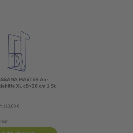
SSANA MASTER An-
iehilfe XL cB>26 cm 1 St
:
119,00 €
erbar