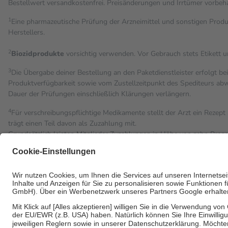
Bestell­wert versand­kosten­frei. Preisänderungen und Irrtümer vorbeh
1
Eine pharmazeutische Prüfung der Arzneimittel und sonstigen Pro
Herstellers.
2
Biozidprodukte
vorsichtig verwenden. Vor Gebrauch stets Etikett 
3
Die Übergabe deiner Bestellung an den Paketdienstleister erfolgt be
Produktverfügbarkeit sowie vom Zustellzeitpunkt des Spediteurs abwe
Dauer der Prüfungen einschließlich Klärungen verlängern.
4
Für verschreibungspflichtige Medikamente stellt der Arzt ein Rezept 
trägt einen Teil davon als Zuzahlung mit.
Grundsätzlich leisten Mitglieder Zuzahlungen in Höhe von zehn Proz
Leistung zu entrichten.
Diese Regeln gelten grundsätzlich auch für Online-Apotheken.
Bei Heilmitteln und häuslicher Krankenpflege beträgt die Zuzahlung 
Um das Engagement der Versicherten für ihre eigene Gesundheit zu st
• Kindern und Jugendlichen bis zum vollendeten 18. Lebensjahr mit
• Untersuchungen zur Vorsorge und Früherkennung, die von der GK
• empfohlenen Schutzimpfungen
• Harn- und Blutteststreifen