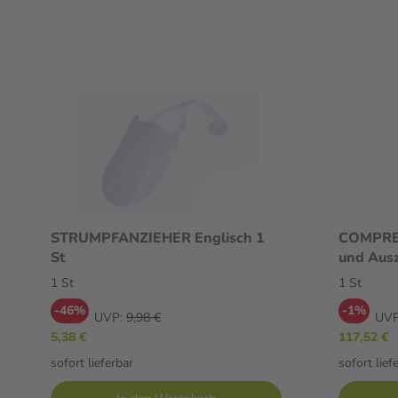
STRUMPFANZIEHER Englisch 1
COMPRE
St
und Ausz
1 St
1 St
-46%
-1%
UVP:
9,98 €
UVP
5,38 €
117,52 €
sofort lieferbar
sofort lief