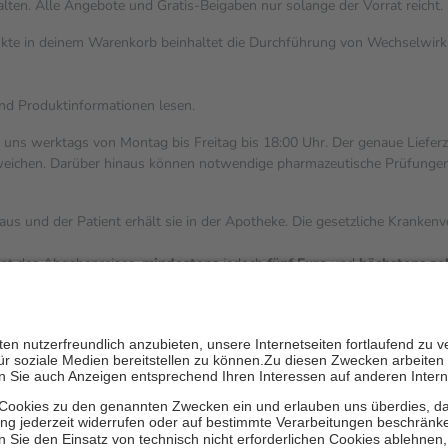
alten. Alle Angebote und Gratis-Beigaben nur solange der Vorrat reicht.
dukte in deinem Warenkorb beinhaltet die Durchführung von Wechselwi
und Produktinformationen lesen.
i uns werktags von Montag bis Freitag bis 18:00 Uhr. Der genaue Liefer
ichen. Darüber hinaus können notwendige pharmazeutische Prüfungen, die
aus und der Patient erhält sie in der Apotheke. Die gesetzliche Kranken
ent des Abgabepreises,
mindestens
jedoch
fünf Euro
und
höchstens ze
zehn Prozent der Kosten sowie zehn Euro je Verordnung.
ärken und die besondere Stellung der Familie zu unterstützen, fallen
k
 Ausnahme der Fahrkosten
V getragen werden