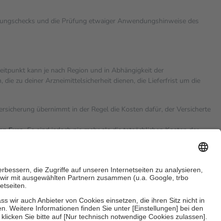
rkungschecks und die Prüfung etwaiger Anwendungshinweise des
zeitpunkt kann je nach Region und in Abhängigkeit der
 zu deiner Arzneimittelsicherheit dienen, die Lieferfrist um die
versicherung übernimmt in der Regel die Kosten dafür, der Versicherte
hn Euro.
Es sind jedoch nie mehr als die tatsächlichen Kosten der
eine Zuzahlungen
an bei: