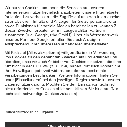
gesetzliche Krankenversicherung übernimmt in der Regel die
Kosten dafür, der Versicherte trägt einen Teil davon als Zuzahlung
mit.
Grundsätzlich leisten Mitglieder Zuzahlungen in Höhe von zehn
Prozent des Abgabepreises,
mindestens
jedoch
fünf Euro
und
höchstens zehn Euro.
Es sind jedoch nie mehr als die
tatsächlichen Kosten der Leistung zu entrichten.
Diese Regeln gelten grundsätzlich auch für Online-Apotheken.
Bei Heilmitteln und häuslicher Krankenpflege beträgt die
Zuzahlung zehn Prozent der Kosten sowie zehn Euro je
Verordnung.
Um das Engagement der Versicherten für ihre eigene Gesundheit
zu stärken und die besondere Stellung der Familie zu unterstützen,
fallen
keine Zuzahlungen
an bei:
• Kindern und Jugendlichen bis zum vollendeten 18. Lebensjahr
mit Ausnahme der Fahrkosten
• Untersuchungen zur Vorsorge und Früherkennung, die von der
GKV getragen werden
• empfohlenen Schutzimpfungen
• Harn- und Blutteststreifen