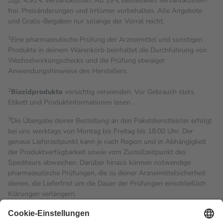
zzgl. 4,95 € Versandkosten. Ab 29 € Bestell­wert versand­kosten­
frei. Preisänderungen und Irrtümer vorbehalten. Alle Angebote
und Gratis-Beigaben nur solange der Vorrat reicht.
1
Eine pharmazeutische Prüfung der Arzneimittel und sonstigen
Produkte in deinem Warenkorb beinhaltet die Durchführung von
Wechselwirkungschecks und die Prüfung etwaiger
Anwendungshinweise des Herstellers.
2
Biozidprodukte
vorsichtig verwenden. Vor Gebrauch stets
Etikett und Produktinformationen lesen.
3
Die Übergabe deiner Bestellung an den Paketdienstleister erfolgt
bei uns werktags von Montag bis Freitag bis 18:00 Uhr. Der
genaue Lieferzeitpunkt kann je nach Region und in Abhängigkeit
der Produktverfügbarkeit sowie vom Zustellzeitpunkt des
Spediteurs abweichen. Darüber hinaus können notwendige
pharmazeutische Prüfungen, die zu deiner Arzneimittelsicherheit
dienen, die Lieferfrist um die Dauer der Prüfungen einschließlich
Klärungen verlängern.
4
Für verschreibungspflichtige Medikamente stellt der Arzt ein
Rezept aus und der Patient erhält sie in der Apotheke. Die