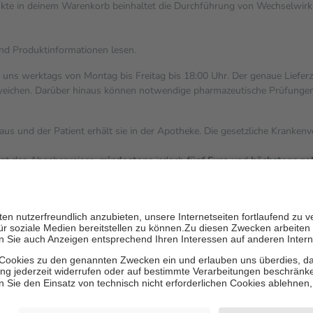
dukte in deinem Warenkorb beinhaltet die Durchführung von Wechselwi
und Produktinformationen lesen.
i uns werktags von Montag bis Freitag bis 18:00 Uhr. Der genaue Liefer
ichen. Darüber hinaus können notwendige pharmazeutische Prüfungen, die
aus und der Patient erhält sie in der Apotheke. Die gesetzliche Kranken
ent des Abgabepreises,
mindestens
jedoch
fünf Euro
und
höchstens ze
zehn Prozent der Kosten sowie zehn Euro je Verordnung.
ärken und die besondere Stellung der Familie zu unterstützen, fallen
k
 Ausnahme der Fahrkosten
V getragen werden
inholung von Bewertungen. Trusted Shops hat Maßnahmen getroffen, um 