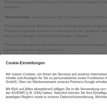
1
Eine pharmazeutische Prüfung der Arzneimittel und sonstigen Pro
Herstellers.
2
Biozidprodukte
vorsichtig verwenden. Vor Gebrauch stets Etikett 
3
Die Übergabe deiner Bestellung an den Paketdienstleister erfolgt be
Produktverfügbarkeit sowie vom Zustellzeitpunkt des Spediteurs abwe
Dauer der Prüfungen einschließlich Klärungen verlängern.
4
Für verschreibungspflichtige Medikamente stellt der Arzt ein Rezept 
trägt einen Teil davon als Zuzahlung mit.
Grundsätzlich leisten Mitglieder Zuzahlungen in Höhe von zehn Proz
Leistung zu entrichten.
Diese Regeln gelten grundsätzlich auch für Online-Apotheken.
Bei Heilmitteln und häuslicher Krankenpflege beträgt die Zuzahlung 
Um das Engagement der Versicherten für ihre eigene Gesundheit zu st
• Kindern und Jugendlichen bis zum vollendeten 18. Lebensjahr mit
• Untersuchungen zur Vorsorge und Früherkennung, die von der GK
• empfohlenen Schutzimpfungen
• Harn- und Blutteststreifen
Wir nutzen Trusted Shops als unabhängigen Dienstleister für die E