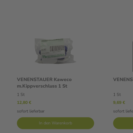
VENENSTAUER Kaweco
VENENST
m.Kippverschluss 1 St
1 St
1 St
12,80 €
9,69 €
sofort lieferbar
sofort lief
In den Warenkorb