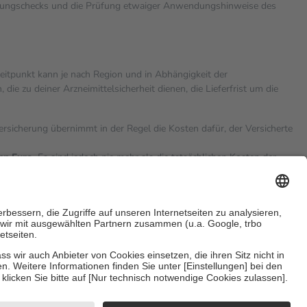
rkungschecks und die Prüfung etwaiger Anwendungshinweise des
zeitpunkt kann je nach Region und in Abhängigkeit der
 zu deiner Arzneimittelsicherheit dienen, die Lieferfrist um die
versicherung übernimmt in der Regel die Kosten dafür, der Versicherte
hn Euro.
Es sind jedoch nie mehr als die tatsächlichen Kosten der
eine Zuzahlungen
an bei:
sicherzustellen, dass es sich um echte Bewertungen handelt. Mehr