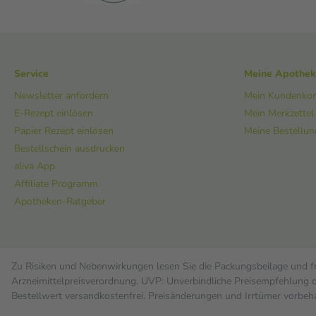
Service
Meine Apothe
Newsletter anfordern
Mein Kundenko
E-Rezept einlösen
Mein Merkzettel
Papier Rezept einlösen
Meine Bestellu
Bestellschein ausdrucken
aliva App
Affiliate Programm
Apotheken-Ratgeber
Zu Risiken und Nebenwirkungen lesen Sie die Packungsbeilage und fra
Arzneimittelpreisverordnung. UVP: Unverbindliche Preisempfehlung de
Bestell­wert versand­kosten­frei. Preisänderungen und Irrtümer vorbeh