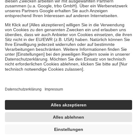
Diese Regeln gelten grundsätzlich auch für Online-Apotheken.
Bei Heilmitteln und häuslicher Krankenpflege beträgt die
Zuzahlung zehn Prozent der Kosten sowie zehn Euro je
Verordnung.
Um das Engagement der Versicherten für ihre eigene Gesundheit
zu stärken und die besondere Stellung der Familie zu unterstützen,
fallen
keine Zuzahlungen
an bei:
• Kindern und Jugendlichen bis zum vollendeten 18. Lebensjahr
mit Ausnahme der Fahrkosten
• Untersuchungen zur Vorsorge und Früherkennung, die von der
GKV getragen werden
• empfohlenen Schutzimpfungen
• Harn- und Blutteststreifen
Wir nutzen Trusted Shops als unabhängigen Dienstleister für die
Einholung von Bewertungen. Trusted Shops hat Maßnahmen
getroffen, um sicherzustellen, dass es sich um echte Bewertungen
handelt. Mehr Informationen findest du hier:
https://help.etrusted.com/hc/de/articles/4419944605341
Einige Bilder und Inhalte wurden unter Zuhilfenahme künstlicher
Intelligenz erstellt.