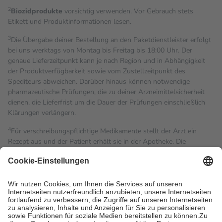
2
Biozidprodukte
vorsichtig verwenden. Vor Gebrauch stets
Etikett und Produktinformationen lesen.
3
Die Übergabe deiner Bestellung an den Paketdienstleister erfolgt
bei uns werktags von Montag bis Freitag bis 18:00 Uhr. Der
genaue Lieferzeitpunkt kann je nach Region und in Abhängigkeit
der Produktverfügbarkeit sowie vom Zustellzeitpunkt des
Spediteurs abweichen. Darüber hinaus können notwendige
pharmazeutische Prüfungen, die zu deiner Arzneimittelsicherheit
dienen, die Lieferfrist um die Dauer der Prüfungen einschließlich
Klärungen verlängern.
4
Für verschreibungspflichtige Medikamente stellt der Arzt ein
Rezept aus und der Patient erhält sie in der Apotheke. Die
gesetzliche Krankenversicherung übernimmt in der Regel die
Kosten dafür, der Versicherte trägt einen Teil davon als Zuzahlung
mit.
Grundsätzlich leisten Mitglieder Zuzahlungen in Höhe von zehn
Prozent des Abgabepreises,
mindestens
jedoch
fünf Euro
und
höchstens zehn Euro.
Es sind jedoch nie mehr als die
tatsächlichen Kosten der Leistung zu entrichten.