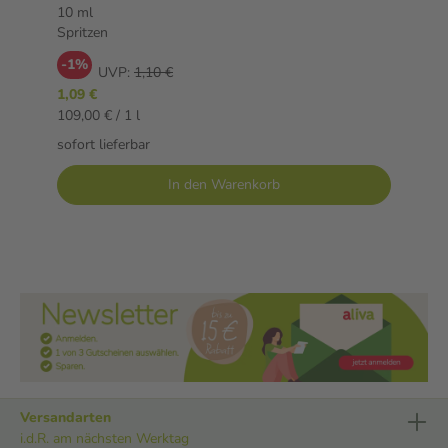
10 ml
Spritzen
-1%
UVP:
1,10 €
1,09 €
109,00 € / 1 l
sofort lieferbar
In den Warenkorb
Versandarten
i.d.R. am nächsten Werktag