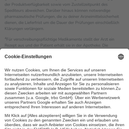
der Produktverfügbarkeit sowie vom Zustellzeitpunkt des
Spediteurs abweichen. Darüber hinaus können notwendige
pharmazeutische Prüfungen, die zu deiner Arzneimittelsicherheit
dienen, die Lieferfrist um die Dauer der Prüfungen einschließlich
Klärungen verlängern.
4
Für verschreibungspflichtige Medikamente stellt der Arzt ein
Rezept aus und der Patient erhält sie in der Apotheke. Die
gesetzliche Krankenversicherung übernimmt in der Regel die
Kosten dafür, der Versicherte trägt einen Teil davon als Zuzahlung
mit.
Grundsätzlich leisten Mitglieder Zuzahlungen in Höhe von zehn
Prozent des Abgabepreises,
mindestens
jedoch
fünf Euro
und
höchstens zehn Euro.
Es sind jedoch nie mehr als die
tatsächlichen Kosten der Leistung zu entrichten.
Diese Regeln gelten grundsätzlich auch für Online-Apotheken.
Bei Heilmitteln und häuslicher Krankenpflege beträgt die
Zuzahlung zehn Prozent der Kosten sowie zehn Euro je
Verordnung.
Um das Engagement der Versicherten für ihre eigene Gesundheit
zu stärken und die besondere Stellung der Familie zu unterstützen,