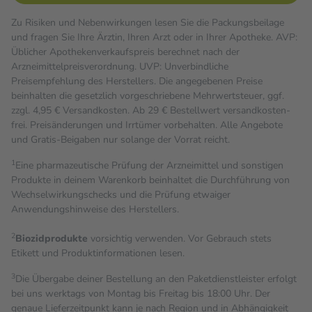
Zu Risiken und Nebenwirkungen lesen Sie die Packungsbeilage
und fragen Sie Ihre Ärztin, Ihren Arzt oder in Ihrer Apotheke. AVP:
Üblicher Apothekenverkaufspreis berechnet nach der
Arzneimittelpreisverordnung. UVP: Unverbindliche
Preisempfehlung des Herstellers. Die angegebenen Preise
beinhalten die gesetzlich vorgeschriebene Mehrwertsteuer, ggf.
zzgl. 4,95 € Versandkosten. Ab 29 € Bestell­wert versand­kosten­
frei. Preisänderungen und Irrtümer vorbehalten. Alle Angebote
und Gratis-Beigaben nur solange der Vorrat reicht.
1
Eine pharmazeutische Prüfung der Arzneimittel und sonstigen
Produkte in deinem Warenkorb beinhaltet die Durchführung von
Wechselwirkungschecks und die Prüfung etwaiger
Anwendungshinweise des Herstellers.
2
Biozidprodukte
vorsichtig verwenden. Vor Gebrauch stets
Etikett und Produktinformationen lesen.
3
Die Übergabe deiner Bestellung an den Paketdienstleister erfolgt
bei uns werktags von Montag bis Freitag bis 18:00 Uhr. Der
genaue Lieferzeitpunkt kann je nach Region und in Abhängigkeit