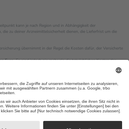
zeitpunkt kann je nach Region und in Abhängigkeit der
 zu deiner Arzneimittelsicherheit dienen, die Lieferfrist um die
versicherung übernimmt in der Regel die Kosten dafür, der Versicherte
hn Euro.
Es sind jedoch nie mehr als die tatsächlichen Kosten der
eine Zuzahlungen
an bei:
sicherzustellen, dass es sich um echte Bewertungen handelt. Mehr