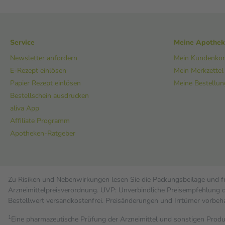
Service
Meine Apothe
Newsletter anfordern
Mein Kundenko
E-Rezept einlösen
Mein Merkzettel
Papier Rezept einlösen
Meine Bestellu
Bestellschein ausdrucken
aliva App
Affiliate Programm
Apotheken-Ratgeber
Zu Risiken und Nebenwirkungen lesen Sie die Packungsbeilage und fra
Arzneimittelpreisverordnung. UVP: Unverbindliche Preisempfehlung de
Bestell­wert versand­kosten­frei. Preisänderungen und Irrtümer vorbeh
1
Eine pharmazeutische Prüfung der Arzneimittel und sonstigen Pro