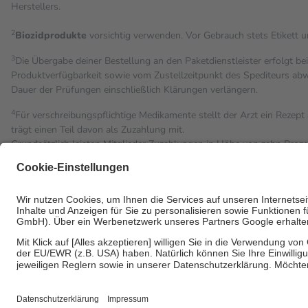
Herstellers.
2
Biozidprodukte
vorsichtig verwenden. Vor Gebrauch stets Etikett 
3
Die Übergabe deiner Bestellung an den Paketdienstleister erfolgt be
Produktverfügbarkeit sowie vom Zustellzeitpunkt des Spediteurs abwe
Dauer der Prüfungen einschließlich Klärungen verlängern.
4
Für verschreibungspflichtige Medikamente stellt der Arzt ein Rezept 
trägt einen Teil davon als Zuzahlung mit.
Grundsätzlich leisten Mitglieder Zuzahlungen in Höhe von zehn Proz
Leistung zu entrichten.
Diese Regeln gelten grundsätzlich auch für Online-Apotheken.
Bei Heilmitteln und häuslicher Krankenpflege beträgt die Zuzahlung 
Um das Engagement der Versicherten für ihre eigene Gesundheit zu st
• Kindern und Jugendlichen bis zum vollendeten 18. Lebensjahr mit
• Untersuchungen zur Vorsorge und Früherkennung, die von der GK
• empfohlenen Schutzimpfungen
• Harn- und Blutteststreifen
Wir nutzen Trusted Shops als unabhängigen Dienstleister für die E
Informationen findest du hier: https://help.etrusted.com/hc/de/artic