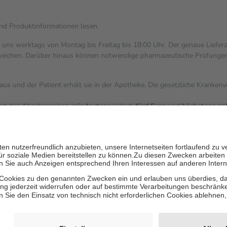
und Produktinformationen lesen.
i uns werktags von Montag bis Freitag bis 18:00 Uhr. Der genaue Liefer
ichen. Darüber hinaus können notwendige pharmazeutische Prüfungen, die
aus und der Patient erhält sie in der Apotheke. Die gesetzliche Kranken
ent des Abgabepreises,
mindestens
jedoch
fünf Euro
und
höchstens ze
zehn Prozent der Kosten sowie zehn Euro je Verordnung.
ärken und die besondere Stellung der Familie zu unterstützen, fallen
k
 Ausnahme der Fahrkosten
V getragen werden
inholung von Bewertungen. Trusted Shops hat Maßnahmen getroffen, um 
les/4419944605341