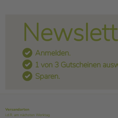
Versandarten
i.d.R. am nächsten Werktag