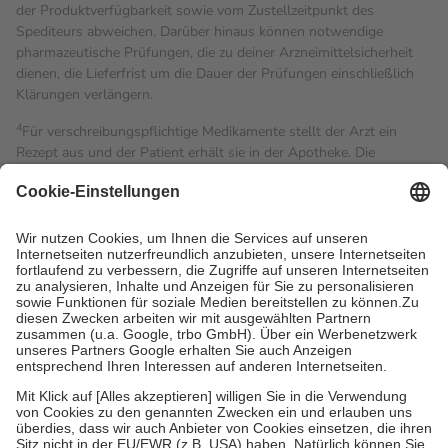
der Produktverfügbarkeit sowie vom Zustellzeitpunkt des
Spediteurs abweichen. Darüber hinaus können notwendige
pharmazeutische Prüfungen, die zu deiner Arzneimittelsicherheit
dienen, die Lieferfrist um die Dauer der Prüfungen einschließlich
Klärungen verlängern.
4
Für verschreibungspflichtige Medikamente stellt der Arzt ein
Rezept aus und der Patient erhält sie in der Apotheke. Die
gesetzliche Krankenversicherung übernimmt in der Regel die
Kosten dafür, der Versicherte trägt einen Teil davon als Zuzahlung
mit.
Grundsätzlich leisten Mitglieder Zuzahlungen in Höhe von zehn
Prozent des Abgabepreises,
mindestens
jedoch
fünf Euro
und
höchstens zehn Euro.
Es sind jedoch nie mehr als die
tatsächlichen Kosten der Leistung zu entrichten.
Diese Regeln gelten grundsätzlich auch für Online-Apotheken.
Bei Heilmitteln und häuslicher Krankenpflege beträgt die
Zuzahlung zehn Prozent der Kosten sowie zehn Euro je
Verordnung.
Um das Engagement der Versicherten für ihre eigene Gesundheit
zu stärken und die besondere Stellung der Familie zu unterstützen,
fallen
keine Zuzahlungen
an bei: