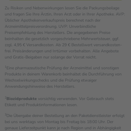
Zu Risiken und Nebenwirkungen lesen Sie die Packungsbeilage
und fragen Sie Ihre Ärztin, Ihren Arzt oder in Ihrer Apotheke. AVP:
Üblicher Apothekenverkaufspreis berechnet nach der
Arzneimittelpreisverordnung. UVP: Unverbindliche
Preisempfehlung des Herstellers. Die angegebenen Preise
beinhalten die gesetzlich vorgeschriebene Mehrwertsteuer, ggf.
zzgl. 4,95 € Versandkosten. Ab 29 € Bestell­wert versand­kosten­
frei. Preisänderungen und Irrtümer vorbehalten. Alle Angebote
und Gratis-Beigaben nur solange der Vorrat reicht.
1
Eine pharmazeutische Prüfung der Arzneimittel und sonstigen
Produkte in deinem Warenkorb beinhaltet die Durchführung von
Wechselwirkungschecks und die Prüfung etwaiger
Anwendungshinweise des Herstellers.
2
Biozidprodukte
vorsichtig verwenden. Vor Gebrauch stets
Etikett und Produktinformationen lesen.
3
Die Übergabe deiner Bestellung an den Paketdienstleister erfolgt
bei uns werktags von Montag bis Freitag bis 18:00 Uhr. Der
genaue Lieferzeitpunkt kann je nach Region und in Abhängigkeit