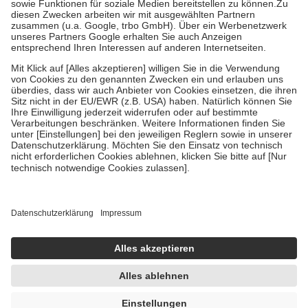
tatsächlichen Kosten der Leistung zu entrichten.
Diese Regeln gelten grundsätzlich auch für Online-Apotheken.
Bei Heilmitteln und häuslicher Krankenpflege beträgt die
Zuzahlung zehn Prozent der Kosten sowie zehn Euro je
Verordnung.
Um das Engagement der Versicherten für ihre eigene Gesundheit
zu stärken und die besondere Stellung der Familie zu unterstützen,
fallen
keine Zuzahlungen
an bei:
• Kindern und Jugendlichen bis zum vollendeten 18. Lebensjahr
mit Ausnahme der Fahrkosten
• Untersuchungen zur Vorsorge und Früherkennung, die von der
GKV getragen werden
• empfohlenen Schutzimpfungen
• Harn- und Blutteststreifen
Wir nutzen Trusted Shops als unabhängigen Dienstleister für die
Einholung von Bewertungen. Trusted Shops hat Maßnahmen
getroffen, um sicherzustellen, dass es sich um echte Bewertungen
handelt. Mehr Informationen findest du hier:
https://help.etrusted.com/hc/de/articles/4419944605341
Einige Bilder und Inhalte wurden unter Zuhilfenahme künstlicher