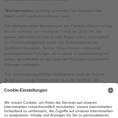
2
Biozidprodukte
vorsichtig verwenden. Vor Gebrauch stets
Etikett und Produktinformationen lesen.
3
Die Übergabe deiner Bestellung an den Paketdienstleister erfolgt
bei uns werktags von Montag bis Freitag bis 18:00 Uhr. Der
genaue Lieferzeitpunkt kann je nach Region und in Abhängigkeit
der Produktverfügbarkeit sowie vom Zustellzeitpunkt des
Spediteurs abweichen. Darüber hinaus können notwendige
pharmazeutische Prüfungen, die zu deiner Arzneimittelsicherheit
dienen, die Lieferfrist um die Dauer der Prüfungen einschließlich
Klärungen verlängern.
4
Für verschreibungspflichtige Medikamente stellt der Arzt ein
Rezept aus und der Patient erhält sie in der Apotheke. Die
gesetzliche Krankenversicherung übernimmt in der Regel die
Kosten dafür, der Versicherte trägt einen Teil davon als Zuzahlung
mit.
Grundsätzlich leisten Mitglieder Zuzahlungen in Höhe von zehn
Prozent des Abgabepreises,
mindestens
jedoch
fünf Euro
und
höchstens zehn Euro.
Es sind jedoch nie mehr als die