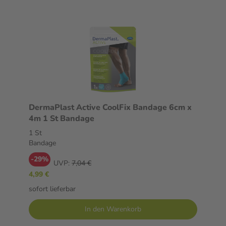
DermaPlast Active CoolFix Bandage 6cm x
4m 1 St Bandage
1 St
Bandage
-29%
UVP:
7,04 €
4,99 €
sofort lieferbar
In den Warenkorb