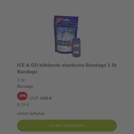
ICE & GO kühlende elastische Bandage 1 St
Bandage
1 St
Bandage
-9%
UVP:
9,65 €
8,79 €
sofort lieferbar
In den Warenkorb