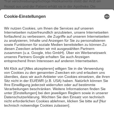
4
Für verschreibungspflichtige Medikamente stellt der Arzt ein
Rezept aus und der Patient erhält sie in der Apotheke. Die
gesetzliche Krankenversicherung übernimmt in der Regel die
Kosten dafür, der Versicherte trägt einen Teil davon als Zuzahlung
mit.
Grundsätzlich leisten Mitglieder Zuzahlungen in Höhe von zehn
Prozent des Abgabepreises,
mindestens
jedoch
fünf Euro
und
höchstens zehn Euro.
Es sind jedoch nie mehr als die
tatsächlichen Kosten der Leistung zu entrichten.
Diese Regeln gelten grundsätzlich auch für Online-Apotheken.
Bei Heilmitteln und häuslicher Krankenpflege beträgt die
Zuzahlung zehn Prozent der Kosten sowie zehn Euro je
Verordnung.
Um das Engagement der Versicherten für ihre eigene Gesundheit
zu stärken und die besondere Stellung der Familie zu unterstützen,
fallen
keine Zuzahlungen
an bei:
• Kindern und Jugendlichen bis zum vollendeten 18. Lebensjahr
mit Ausnahme der Fahrkosten
• Untersuchungen zur Vorsorge und Früherkennung, die von der
GKV getragen werden
• empfohlenen Schutzimpfungen
• Harn- und Blutteststreifen