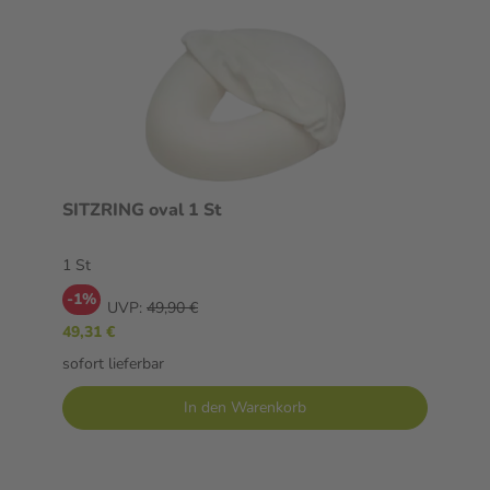
SITZRING oval 1 St
1 St
-1%
UVP:
49,90 €
49,31 €
sofort lieferbar
In den Warenkorb