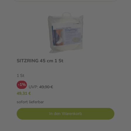
SITZRING 45 cm 1 St
1 St
-1%
UVP:
49,90 €
49,31 €
sofort lieferbar
In den Warenkorb