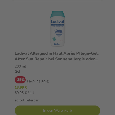
Ladival Allergische Haut Après Pflege-Gel,
After Sun Repair bei Sonnenallergie oder
Mallorca-Akne, kühlt und pflegt nach der
200 ml
Sonne, spendet intensiv Feuchtigkeit, für
Gel
Erwachsene & Kinder ab 6 Monaten
-35%
geeignet, 200ml
UVP:
21,50 €
13,99 €
69,95 € / 1 l
sofort lieferbar
In den Warenkorb