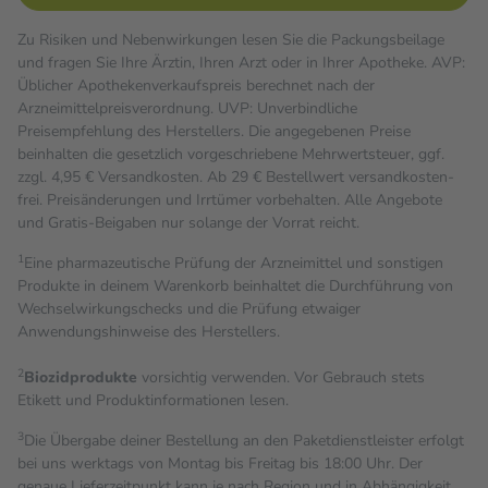
Zu Risiken und Nebenwirkungen lesen Sie die Packungsbeilage
und fragen Sie Ihre Ärztin, Ihren Arzt oder in Ihrer Apotheke. AVP:
Üblicher Apothekenverkaufspreis berechnet nach der
Arzneimittelpreisverordnung. UVP: Unverbindliche
Preisempfehlung des Herstellers. Die angegebenen Preise
beinhalten die gesetzlich vorgeschriebene Mehrwertsteuer, ggf.
zzgl. 4,95 € Versandkosten. Ab 29 € Bestell­wert versand­kosten­
frei. Preisänderungen und Irrtümer vorbehalten. Alle Angebote
und Gratis-Beigaben nur solange der Vorrat reicht.
1
Eine pharmazeutische Prüfung der Arzneimittel und sonstigen
Produkte in deinem Warenkorb beinhaltet die Durchführung von
Wechselwirkungschecks und die Prüfung etwaiger
Anwendungshinweise des Herstellers.
2
Biozidprodukte
vorsichtig verwenden. Vor Gebrauch stets
Etikett und Produktinformationen lesen.
3
Die Übergabe deiner Bestellung an den Paketdienstleister erfolgt
bei uns werktags von Montag bis Freitag bis 18:00 Uhr. Der
genaue Lieferzeitpunkt kann je nach Region und in Abhängigkeit