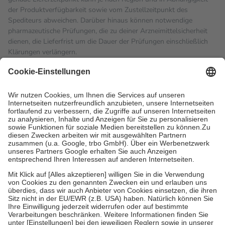
der Produktverfügbarkeit sowie vom Zustellzeitpunkt des
Spediteurs abweichen. Darüber hinaus können notwendige
pharmazeutische Prüfungen, die zu deiner Arzneimittelsicherheit
dienen, die Lieferfrist um die Dauer der Prüfungen einschließlich
Klärungen verlängern.
4
Für verschreibungspflichtige Medikamente stellt der Arzt ein
Rezept aus und der Patient erhält sie in der Apotheke. Die
gesetzliche Krankenversicherung übernimmt in der Regel die
Kosten dafür, der Versicherte trägt einen Teil davon als Zuzahlung
mit.
Grundsätzlich leisten Mitglieder Zuzahlungen in Höhe von zehn
Prozent des Abgabepreises,
mindestens
jedoch
fünf Euro
und
höchstens zehn Euro.
Es sind jedoch nie mehr als die
tatsächlichen Kosten der Leistung zu entrichten.
Diese Regeln gelten grundsätzlich auch für Online-Apotheken.
Bei Heilmitteln und häuslicher Krankenpflege beträgt die
Zuzahlung zehn Prozent der Kosten sowie zehn Euro je
Verordnung.
Um das Engagement der Versicherten für ihre eigene Gesundheit
zu stärken und die besondere Stellung der Familie zu unterstützen,