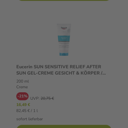
Eucerin SUN SENSITIVE RELIEF AFTER
SUN GEL-CREME GESICHT & KÖRPER /
200 ml Creme
200 ml
Creme
-21%
UVP:
20,75 €
16,49 €
82,45 € / 1 l
sofort lieferbar