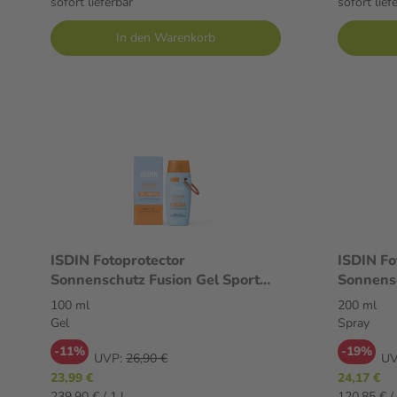
sofort lieferbar
sofort lief
In den Warenkorb
ISDIN Fotoprotector
ISDIN Fo
Sonnenschutz Fusion Gel Sport
Sonnens
LSF 50 100 ml Gel
ml Spra
100 ml
200 ml
Gel
Spray
-11%
-19%
UVP:
26,90 €
UV
23,99 €
24,17 €
239,90 € / 1 l
120,85 € / 