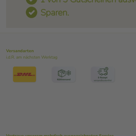
Versandarten
i.d.R. am nächsten Werktag
Vertraue unserem mehrfach ausgezeichneten Service