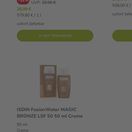
-12%
UVP:
32,90 €
558,00 € / 
28,99 €
sofort lief
579,80 € / 1 l
sofort lieferbar
In den Warenkorb
ISDIN FusionWater MAGIC
BRONZE LSF 50 50 ml Creme
50 ml
Creme