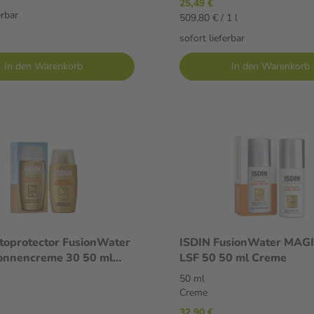
25,49 €
erbar
509,80 € / 1 l
sofort lieferbar
In den Warenkorb
In den Warenkorb
toprotector FusionWater
ISDIN FusionWater MAGI
onnencreme 30 50 ml
LSF 50 50 ml Creme
n
50 ml
Creme
32,90 €