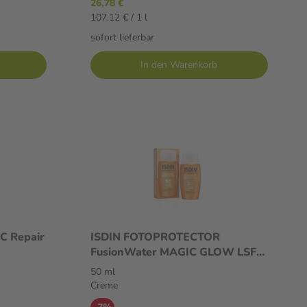
26,78 €
107,12 € / 1 l
sofort lieferbar
In den Warenkorb
C Repair
ISDIN FOTOPROTECTOR
FusionWater MAGIC GLOW LSF
50 50 ml Creme
50 ml
Creme