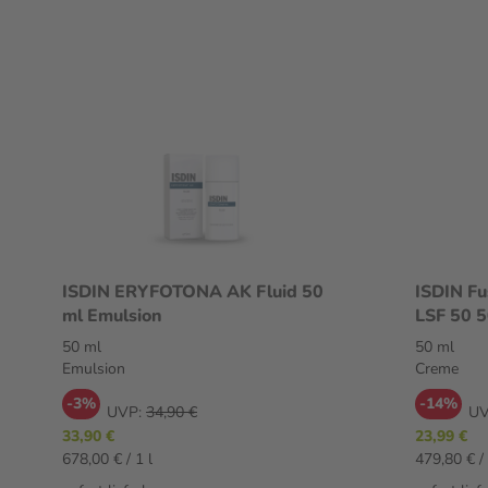
ISDIN ERYFOTONA AK Fluid 50
ISDIN F
ml Emulsion
LSF 50 
50 ml
50 ml
Emulsion
Creme
-3%
-14%
UVP:
34,90 €
UV
33,90 €
23,99 €
678,00 € / 1 l
479,80 € / 