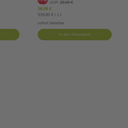
-7%
UVP:
28,90 €
26,99 €
539,80 € / 1 l
sofort lieferbar
In den Warenkorb