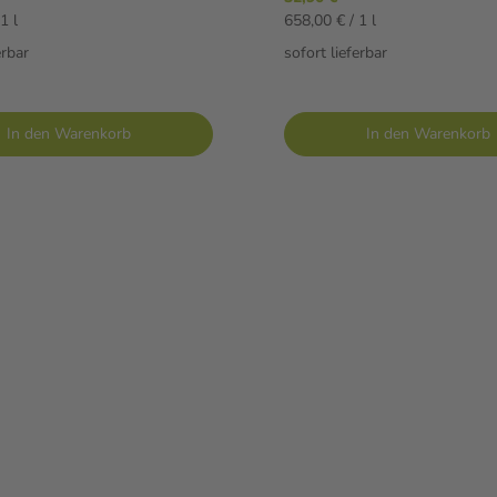
1 l
658,00 € / 1 l
erbar
sofort lieferbar
In den Warenkorb
In den Warenkorb