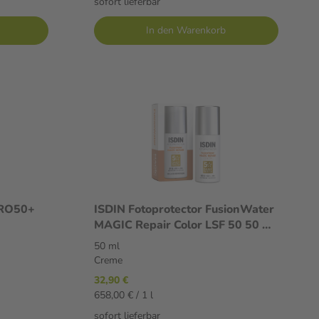
sofort lieferbar
In den Warenkorb
PRO50+
ISDIN Fotoprotector FusionWater
MAGIC Repair Color LSF 50 50 ml
Creme
50 ml
Creme
32,90 €
658,00 € / 1 l
sofort lieferbar