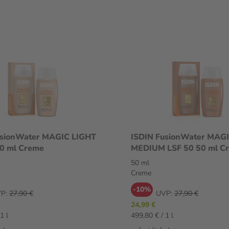
usionWater MAGIC LIGHT
ISDIN FusionWater MAG
50 ml Creme
MEDIUM LSF 50 50 ml C
50 ml
Creme
-10%
P:
27,90 €
UVP:
27,90 €
24,99 €
1 l
499,80 € / 1 l