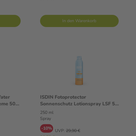
In den Warenkorb
Water
ISDIN Fotoprotector
eme 50
Sonnenschutz Lotionspray LSF 50
250 ml Spray
250 ml
Spray
-10%
UVP:
29,90 €