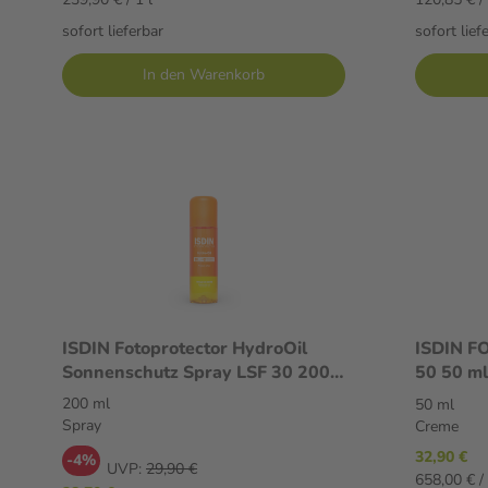
sofort lieferbar
sofort lief
In den Warenkorb
ISDIN Fotoprotector HydroOil
ISDIN F
Sonnenschutz Spray LSF 30 200
50 50 m
ml Spray
200 ml
50 ml
Spray
Creme
32,90 €
-4%
UVP:
29,90 €
658,00 € / 