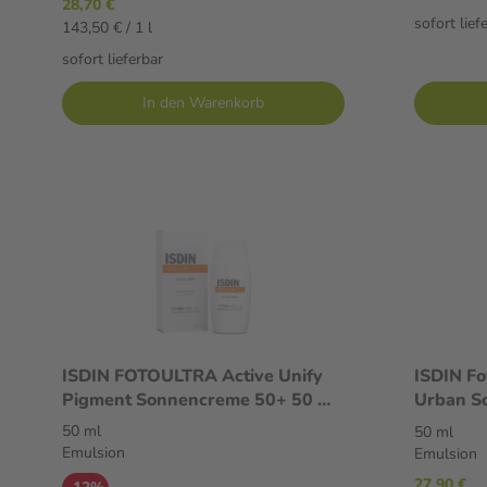
28,70 €
sofort lief
143,50 € / 1 l
sofort lieferbar
In den Warenkorb
ISDIN FOTOULTRA Active Unify
ISDIN Fo
Pigment Sonnencreme 50+ 50 ml
Urban S
Emulsion
Emulsio
50 ml
50 ml
Emulsion
Emulsion
27,90 €