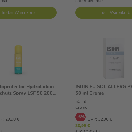
erbar
sofort lieferbar
In den Warenkorb
In den Warenkorb
toprotector HydroLotion
ISDIN FU SOL ALLERG 
chutz Spray LSF 50 200
50 ml Creme
y
50 ml
Creme
-6%
P:
29,90 €
UVP:
32,90 €
30,99 €
1 l
619,80 € / 1 l