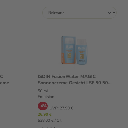
IC
ISDIN FusionWater MAGIC
reme
Sonnencreme Gesicht LSF 50 50
ml Emulsion
50 ml
Emulsion
-4%
UVP:
27,90 €
26,90 €
538,00 € / 1 l