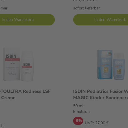
erbar
sofort lieferbar
In den Warenkorb
In den Warenkorb
OTOULTRA Redness LSF
ISDIN Pediatrics Fusion
l Creme
MAGIC Kinder Sonnencr
50 ml Emulsion
50 ml
Emulsion
-9%
UVP:
27,90 €
1 l