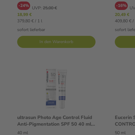
-24%
-16%
UVP:
25,00 €
UV
18,99 €
20,49 €
379,80 € / 1 l
409,80 € / 
sofort lieferbar
sofort lief
In den Warenkorb
ultrasun Photo Age Control Fluid
Eucerin
Anti-Pigmentation SPF 50 40 ml
CONTROL
Gel
50+ 
40 ml
50 ml