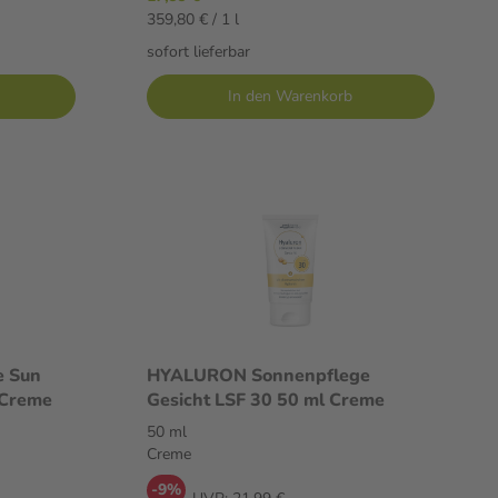
359,80 € / 1 l
sofort lieferbar
In den Warenkorb
e Sun
HYALURON Sonnenpflege
50 ml Creme
Gesicht LSF 30 50 ml Creme
50 ml
Creme
-9%