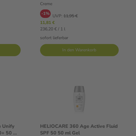
Creme
-1%
UVP:
11,95 €
11,81 €
236,20 € / 1 l
sofort lieferbar
In den Warenkorb
 Unify
HELIOCARE 360 Age Active Fluid
0+ 50 ml
SPF 50 50 ml Gel