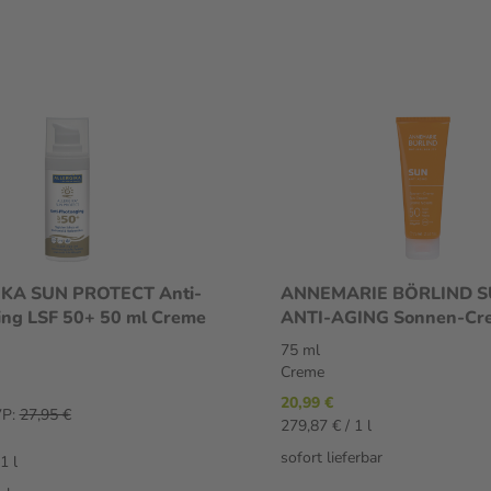
KA SUN PROTECT Anti-
ANNEMARIE BÖRLIND 
ing LSF 50+ 50 ml Creme
ANTI-AGING Sonnen-Cr
50 75 ml Creme
75 ml
Creme
20,99 €
P:
27,95 €
279,87 € / 1 l
sofort lieferbar
1 l