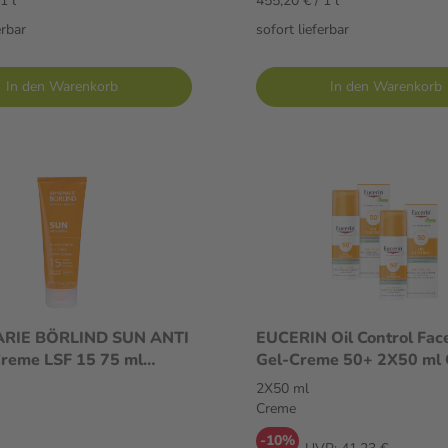
1 l
455,20 € / 1 l
erbar
sofort lieferbar
In den Warenkorb
In den Warenkorb
RIE BÖRLIND SUN ANTI
EUCERIN Oil Control Fac
reme LSF 15 75 ml
Gel-Creme 50+ 2X
2X50 ml
Creme
-10%