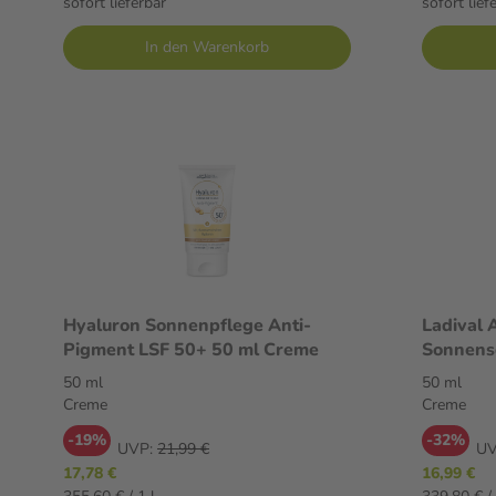
sofort lieferbar
sofort lief
In den Warenkorb
Hyaluron Sonnenpflege Anti-
Ladival 
Pigment LSF 50+ 50 ml Creme
Sonnens
50+: Son
50 ml
50 ml
Pollutio
Creme
Creme
& E, mit 
-19%
-32%
schweißr
UVP:
21,99 €
UV
17,78 €
16,99 €