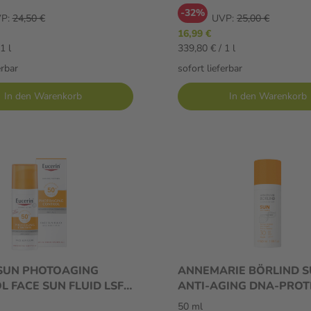
Niacinamid & Vitamin E, 
-32%
fach Zellschutz, 50ml
P:
24,50 €
UVP:
25,00 €
16,99 €
1 l
339,80 € / 1 l
erbar
sofort lieferbar
In den Warenkorb
In den Warenkorb
 SUN PHOTOAGING
ANNEMARIE BÖRLIND 
 FACE SUN FLUID LSF
ANTI-AGING DNA-PROT
50 ml Körperpflege
Creme LSF 30 50 ml Cre
50 ml