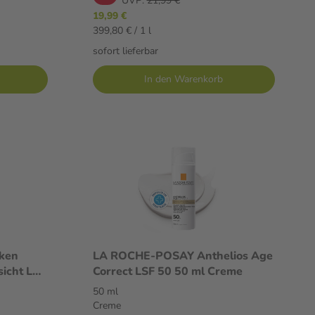
UVP:
21,99 €
19,99 €
399,80 € / 1 l
sofort lieferbar
In den Warenkorb
cken
LA ROCHE-POSAY Anthelios Age
icht LSF
Correct LSF 50 50 ml Creme
50 ml
Creme