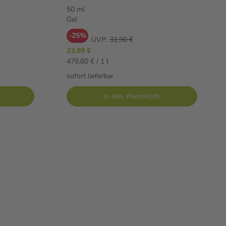
50 ml
Gel
-25%
UVP:
31,90 €
23,99 €
479,80 € / 1 l
sofort lieferbar
In den Warenkorb