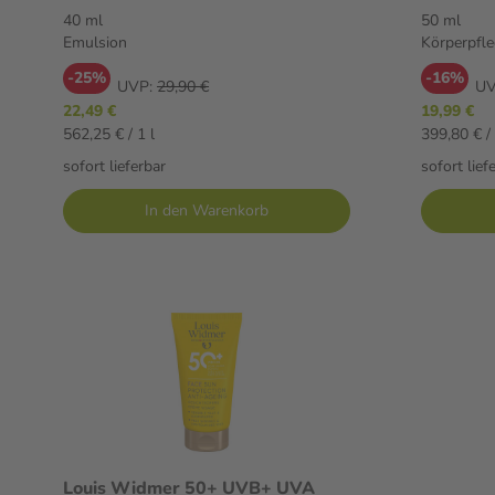
Emulsion
30 50 
40 ml
50 ml
Emulsion
Körperpfle
-25%
-16%
UVP:
29,90 €
UV
22,49 €
19,99 €
562,25 € / 1 l
399,80 € / 
sofort lieferbar
sofort lief
In den Warenkorb
Louis Widmer 50+ UVB+ UVA