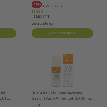
mit 4-
-15%
UVP:
25,90 €
21,99 €
439,80 € / 1 l
sofort lieferbar
In den Warenkorb
SUN
BIOSOLIS Bio Sonnencreme
ECT
Gesicht Anti-Aging LSF 30 50 ml
me
Creme
50 ml