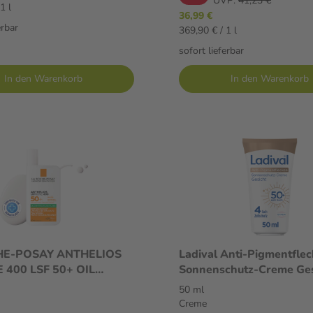
UVP:
41,23 €
1 l
36,99 €
erbar
369,90 € / 1 l
sofort lieferbar
In den Warenkorb
In den Warenkorb
HE-POSAY ANTHELIOS
Ladival Anti-Pigmentfle
400 LSF 50+ OIL
Sonnenschutz-Creme Ges
 FLUID 50 ml
50+: Sonnencreme beugt
50 ml
it
Pigmentflecken vor mit
Creme