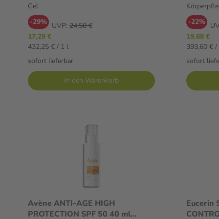
Gel
Körperpfle
-29%
-22%
UVP:
24,50 €
UV
17,29 €
19,68 €
432,25 € / 1 l
393,60 € / 
sofort lieferbar
sofort lief
In den Warenkorb
Avène ANTI-AGE HIGH
Eucerin
PROTECTION SPF 50 40 ml
CONTROL