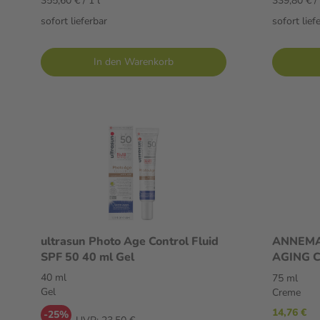
355,60 € / 1 l
339,80 € / 
sofort lieferbar
sofort lief
In den Warenkorb
ultrasun Photo Age Control Fluid
ANNEMA
SPF 50 40 ml Gel
AGING C
Creme
40 ml
75 ml
Gel
Creme
14,76 €
-25%