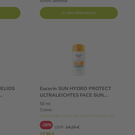
sofort lieferbar
In den Warenkorb
ELIOS
Eucerin SUN HYDRO PROTECT
ULTRALEICHTES FACE SUN
ml
FLUID LSF 50+ 50 ml Creme
50 ml
Creme
inklusive Bei Eucerin Oil Control FaceSun LSF 50+
-26%
UVP:
24,25 €
17,99 €