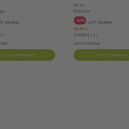
ml Körperpflege
Emulsion
50 ml
ge
Emulsion
-12%
P:
23,75 €
UVP:
32,90 €
28,99 €
1 l
579,80 € / 1 l
erbar
sofort lieferbar
In den Warenkorb
In den Warenkorb