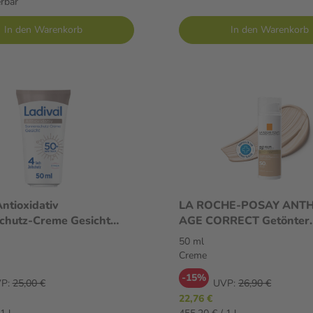
erbar
In den Warenkorb
In den Warenkorb
Antioxidativ
LA ROCHE-POSAY ANTH
chutz-Creme Gesicht
AGE CORRECT Getönter
nencreme mit Anti-
Sonnenschutz LSF50 50 
50 ml
n-Komplex aus Vitamin C
Creme
Creme
4-fach Zellschutz,
-15%
esistent, 50ml
P:
25,00 €
UVP:
26,90 €
22,76 €