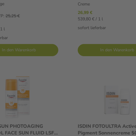
ge
Creme
26,99 €
P:
25,25 €
539,80 € / 1 l
sofort lieferbar
1 l
erbar
In den Warenkorb
In den Warenkorb
 SUN PHOTOAGING
ISDIN FOTOULTRA Active
 FACE SUN FLUID LSF
Pigment Sonnencreme 5