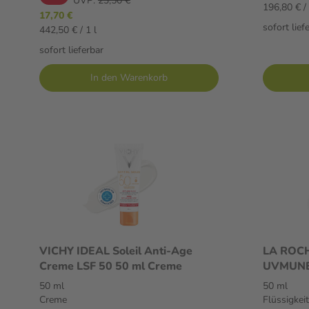
UVP:
23,50 €
196,80 € / 
17,70 €
sofort lief
442,50 € / 1 l
sofort lieferbar
In den Warenkorb
VICHY IDEAL Soleil Anti-Age
LA ROC
Creme LSF 50 50 ml Creme
UVMUNE 
CONTROL
50 ml
50 ml
Flüssigke
Creme
Flüssigkeit