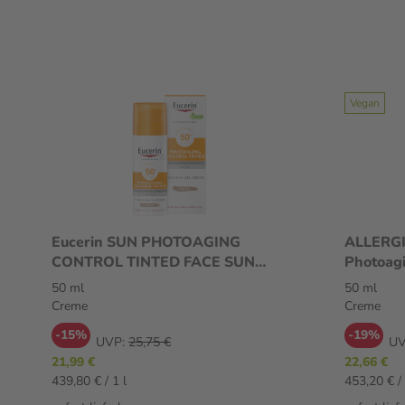
Vegan
Eucerin SUN PHOTOAGING
ALLERGI
CONTROL TINTED FACE SUN
Photoag
GEL-CREME MITTEL LSF 50+ 50
50 ml
50 ml
ml Creme
Creme
Creme
-15%
-19%
UVP:
25,75 €
UV
21,99 €
22,66 €
439,80 € / 1 l
453,20 € / 