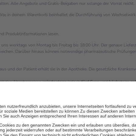
alten. Alle Angebote und Gratis-Beigaben nur solange der Vorrat reicht.
dukte in deinem Warenkorb beinhaltet die Durchführung von Wechselwi
und Produktinformationen lesen.
i uns werktags von Montag bis Freitag bis 18:00 Uhr. Der genaue Liefer
ichen. Darüber hinaus können notwendige pharmazeutische Prüfungen, die
aus und der Patient erhält sie in der Apotheke. Die gesetzliche Kranken
ent des Abgabepreises,
mindestens
jedoch
fünf Euro
und
höchstens ze
zehn Prozent der Kosten sowie zehn Euro je Verordnung.
ärken und die besondere Stellung der Familie zu unterstützen, fallen
k
 Ausnahme der Fahrkosten
V getragen werden