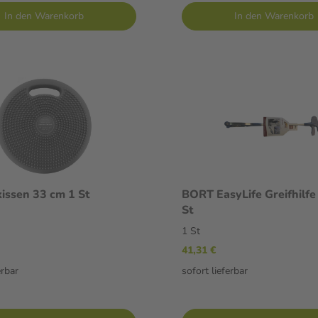
In den Warenkorb
In den Warenkorb
issen 33 cm 1 St
BORT EasyLife Greifhilfe
St
1 St
41,31 €
erbar
sofort lieferbar