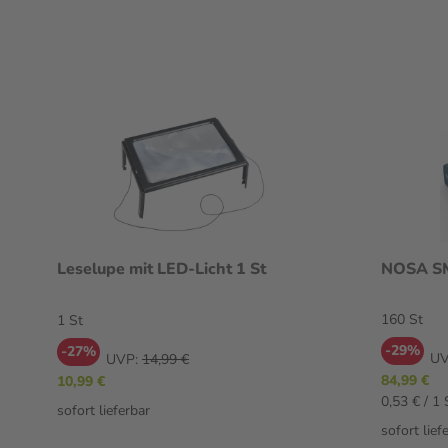
Leselupe mit LED-Licht 1 St
NOSA SM
160 St
1 St
-29%
-27%
UV
UVP:
14,99 €
84,99 €
10,99 €
0,53 € / 1 
sofort lieferbar
sofort lief