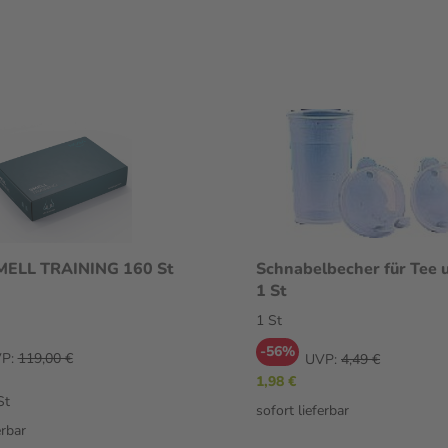
ELL TRAINING 160 St
Schnabelbecher für Tee 
1 St
1 St
-56%
P:
119,00 €
UVP:
4,49 €
1,98 €
St
sofort lieferbar
erbar