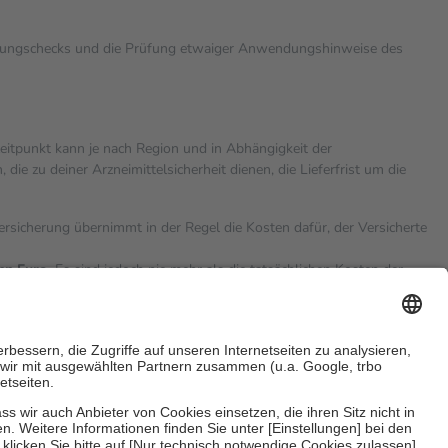
rkungschecks und die Prüfung etwaiger Anwendungshinweise des
zeitpunkt kann je nach Region und in Abhängigkeit der
 zu deiner Arzneimittelsicherheit dienen, die Lieferfrist um die
versicherung übernimmt in der Regel die Kosten dafür, der Versicherte
hn Euro.
Es sind jedoch nie mehr als die tatsächlichen Kosten der
eine Zuzahlungen
an bei: