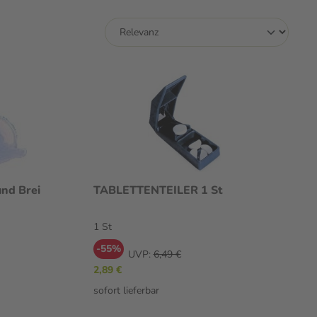
und Brei
TABLETTENTEILER 1 St
1 St
-55%
UVP:
6,49 €
2,89 €
sofort lieferbar