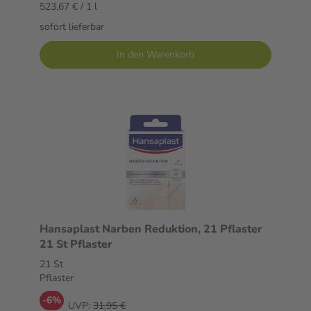
523,67 € / 1 l
sofort lieferbar
In den Warenkorb
Hansaplast Narben Reduktion, 21 Pflaster
21 St Pflaster
21 St
Pflaster
-6%
UVP:
31,95 €