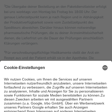
3
Die Übergabe deiner Bestellung an den Paketdienstleister erfolgt
bei uns werktags von Montag bis Freitag bis 18:00 Uhr. Der
genaue Lieferzeitpunkt kann je nach Region und in Abhängigkeit
der Produktverfügbarkeit sowie vom Zustellzeitpunkt des
Spediteurs abweichen. Darüber hinaus können notwendige
pharmazeutische Prüfungen, die zu deiner Arzneimittelsicherheit
dienen, die Lieferfrist um die Dauer der Prüfungen einschließlich
Klärungen verlängern.
4
Für verschreibungspflichtige Medikamente stellt der Arzt ein
Rezept aus und der Patient erhält sie in der Apotheke. Die
gesetzliche Krankenversicherung übernimmt in der Regel die
Kosten dafür, der Versicherte trägt einen Teil davon als Zuzahlung
mit.
Grundsätzlich leisten Mitglieder Zuzahlungen in Höhe von zehn
Prozent des Abgabepreises,
mindestens
jedoch
fünf Euro
und
höchstens zehn Euro.
Es sind jedoch nie mehr als die
tatsächlichen Kosten der Leistung zu entrichten.
Diese Regeln gelten grundsätzlich auch für Online-Apotheken.
Bei Heilmitteln und häuslicher Krankenpflege beträgt die
Zuzahlung zehn Prozent der Kosten sowie zehn Euro je