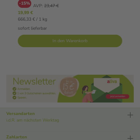
-15%
AVP:
23,47 €
19,99 €
666,33 € / 1 kg
sofort lieferbar
In den Warenkorb
Versandarten
i.d.R. am nächsten Werktag
Zahlarten