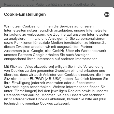
Rezept aus und der Patient erhält sie in der Apotheke. Die
gesetzliche Krankenversicherung übernimmt in der Regel die
Kosten dafür, der Versicherte trägt einen Teil davon als Zuzahlung
mit.
Grundsätzlich leisten Mitglieder Zuzahlungen in Höhe von zehn
Prozent des Abgabepreises,
mindestens
jedoch
fünf Euro
und
höchstens zehn Euro.
Es sind jedoch nie mehr als die
tatsächlichen Kosten der Leistung zu entrichten.
Diese Regeln gelten grundsätzlich auch für Online-Apotheken.
Bei Heilmitteln und häuslicher Krankenpflege beträgt die
Zuzahlung zehn Prozent der Kosten sowie zehn Euro je
Verordnung.
Um das Engagement der Versicherten für ihre eigene Gesundheit
zu stärken und die besondere Stellung der Familie zu unterstützen,
fallen
keine Zuzahlungen
an bei:
• Kindern und Jugendlichen bis zum vollendeten 18. Lebensjahr
mit Ausnahme der Fahrkosten
• Untersuchungen zur Vorsorge und Früherkennung, die von der
GKV getragen werden
• empfohlenen Schutzimpfungen
• Harn- und Blutteststreifen