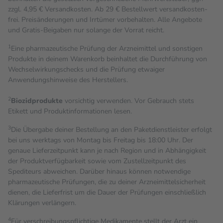
zzgl. 4,95 € Versandkosten. Ab 29 € Bestell­wert versand­kosten­
frei. Preisänderungen und Irrtümer vorbehalten. Alle Angebote
und Gratis-Beigaben nur solange der Vorrat reicht.
1
Eine pharmazeutische Prüfung der Arzneimittel und sonstigen
Produkte in deinem Warenkorb beinhaltet die Durchführung von
Wechselwirkungschecks und die Prüfung etwaiger
Anwendungshinweise des Herstellers.
2
Biozidprodukte
vorsichtig verwenden. Vor Gebrauch stets
Etikett und Produktinformationen lesen.
3
Die Übergabe deiner Bestellung an den Paketdienstleister erfolgt
bei uns werktags von Montag bis Freitag bis 18:00 Uhr. Der
genaue Lieferzeitpunkt kann je nach Region und in Abhängigkeit
der Produktverfügbarkeit sowie vom Zustellzeitpunkt des
Spediteurs abweichen. Darüber hinaus können notwendige
pharmazeutische Prüfungen, die zu deiner Arzneimittelsicherheit
dienen, die Lieferfrist um die Dauer der Prüfungen einschließlich
Klärungen verlängern.
4
Für verschreibungspflichtige Medikamente stellt der Arzt ein