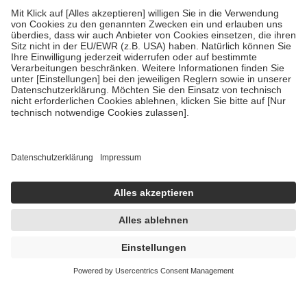
Diese Regeln gelten grundsätzlich auch für Online-Apotheken.
Bei Heilmitteln und häuslicher Krankenpflege beträgt die
Zuzahlung zehn Prozent der Kosten sowie zehn Euro je
Verordnung.
Um das Engagement der Versicherten für ihre eigene Gesundheit
zu stärken und die besondere Stellung der Familie zu unterstützen,
fallen
keine Zuzahlungen
an bei:
• Kindern und Jugendlichen bis zum vollendeten 18. Lebensjahr
mit Ausnahme der Fahrkosten
• Untersuchungen zur Vorsorge und Früherkennung, die von der
GKV getragen werden
• empfohlenen Schutzimpfungen
• Harn- und Blutteststreifen
Wir nutzen Trusted Shops als unabhängigen Dienstleister für die
Einholung von Bewertungen. Trusted Shops hat Maßnahmen
getroffen, um sicherzustellen, dass es sich um echte Bewertungen
handelt. Mehr Informationen findest du hier:
https://help.etrusted.com/hc/de/articles/4419944605341
Einige Bilder und Inhalte wurden unter Zuhilfenahme künstlicher
Intelligenz erstellt.