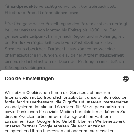
2
Biozidprodukte
vorsichtig verwenden. Vor Gebrauch stets
Etikett und Produktinformationen lesen.
3
Die Übergabe deiner Bestellung an den Paketdienstleister erfolgt
bei uns werktags von Montag bis Freitag bis 18:00 Uhr. Der
genaue Lieferzeitpunkt kann je nach Region und in Abhängigkeit
der Produktverfügbarkeit sowie vom Zustellzeitpunkt des
Spediteurs abweichen. Darüber hinaus können notwendige
pharmazeutische Prüfungen, die zu deiner Arzneimittelsicherheit
dienen, die Lieferfrist um die Dauer der Prüfungen einschließlich
Klärungen verlängern.
4
Für verschreibungspflichtige Medikamente stellt der Arzt ein
Rezept aus und der Patient erhält sie in der Apotheke. Die
gesetzliche Krankenversicherung übernimmt in der Regel die
Kosten dafür, der Versicherte trägt einen Teil davon als Zuzahlung
mit.
Grundsätzlich leisten Mitglieder Zuzahlungen in Höhe von zehn
Prozent des Abgabepreises,
mindestens
jedoch
fünf Euro
und
höchstens zehn Euro.
Es sind jedoch nie mehr als die
tatsächlichen Kosten der Leistung zu entrichten.