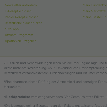
Newsletter anfordern
Mein Kundenko
E-Rezept einlösen
Mein Merkzettel
Papier Rezept einlösen
Meine Bestellu
Bestellschein ausdrucken
aliva App
Affiliate Programm
Apotheken-Ratgeber
Zu Risiken und Nebenwirkungen lesen Sie die Packungsbeilage und fra
Arzneimittelpreisverordnung. UVP: Unverbindliche Preisempfehlung de
Bestell­wert versand­kosten­frei. Preisänderungen und Irrtümer vorbeh
1
Eine pharmazeutische Prüfung der Arzneimittel und sonstigen Pro
Herstellers.
2
Biozidprodukte
vorsichtig verwenden. Vor Gebrauch stets Etikett 
3
Die Übergabe deiner Bestellung an den Paketdienstleister erfolgt be