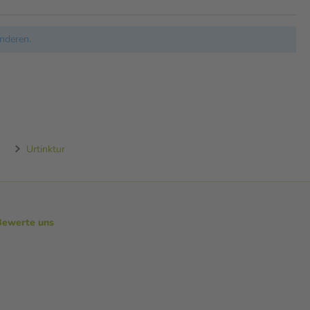
nderen.
Urtinktur
Bewerte uns