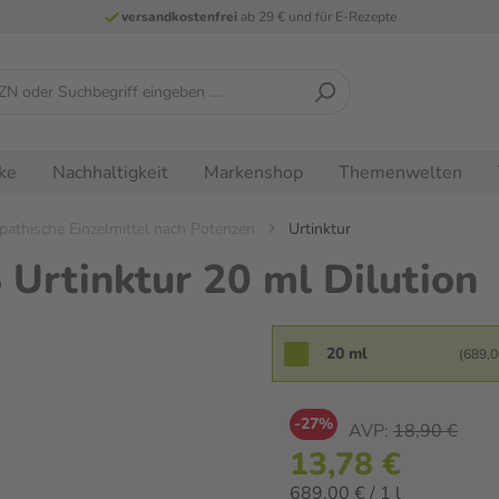
versandkostenfrei
ab 29 € und für E-Rezepte
ke
Nachhaltigkeit
Markenshop
Themenwelten
thische Einzelmittel nach Potenzen
Urtinktur
rtinktur 20 ml Dilution
20 ml
(689,00
-27%
AVP:
18,90 €
13,78 €
689,00 € / 1 l