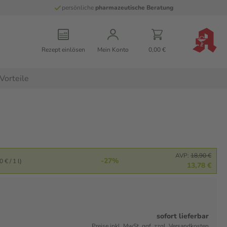
persönliche
pharmazeutische Beratung
Rezept einlösen
Mein Konto
0,00 €
Vorteile
AVP:
18,90 €
-27%
 € / 1 l)
13,78 €
sofort lieferbar
Preise inkl. MwSt. ggf. zzgl. Versandkosten