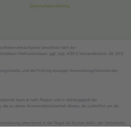
Datenschutzerklärung
Apothekenverkaufspreis berechnet nach der
chriebene Mehrwertsteuer, ggf. zzgl. 4,95 € Versandkosten. Ab 29 €
rkungschecks und die Prüfung etwaiger Anwendungshinweise des
zeitpunkt kann je nach Region und in Abhängigkeit der
 zu deiner Arzneimittelsicherheit dienen, die Lieferfrist um die
versicherung übernimmt in der Regel die Kosten dafür, der Versicherte