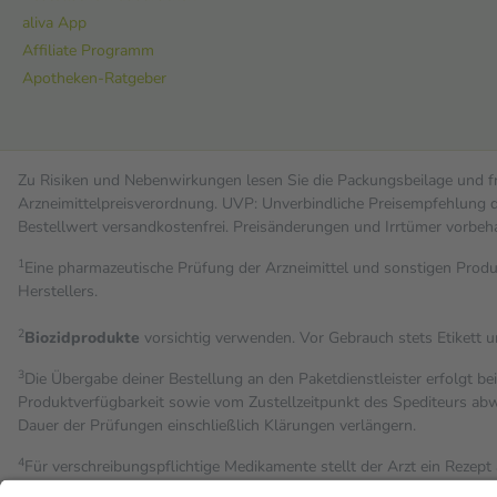
aliva App
Affiliate Programm
Apotheken-Ratgeber
Zu Risiken und Nebenwirkungen lesen Sie die Packungsbeilage und fra
Arzneimittelpreisverordnung. UVP: Unverbindliche Preisempfehlung de
Bestell­wert versand­kosten­frei. Preisänderungen und Irrtümer vorbeh
1
Eine pharmazeutische Prüfung der Arzneimittel und sonstigen Pro
Herstellers.
2
Biozidprodukte
vorsichtig verwenden. Vor Gebrauch stets Etikett 
3
Die Übergabe deiner Bestellung an den Paketdienstleister erfolgt be
Produktverfügbarkeit sowie vom Zustellzeitpunkt des Spediteurs abwe
Dauer der Prüfungen einschließlich Klärungen verlängern.
4
Für verschreibungspflichtige Medikamente stellt der Arzt ein Rezept 
trägt einen Teil davon als Zuzahlung mit.