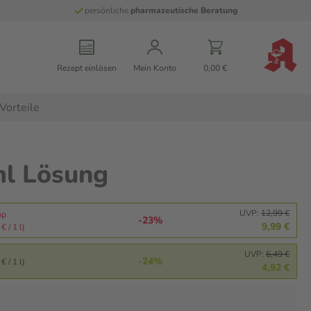
persönliche
pharmazeutische Beratung
Rezept einlösen
Mein Konto
0,00 €
Vorteile
ml Lösung
UVP:
12,99 €
pp
-23%
9,99 €
€ / 1 l)
UVP:
6,49 €
-24%
€ / 1 l)
4,92 €