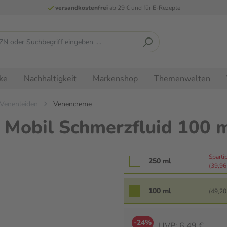
versandkostenfrei
ab 29 € und für E-Rezepte
ke
Nachhaltigkeit
Markenshop
Themenwelten
Venenleiden
Venencreme
r Mobil Schmerzfluid 100 
Sparti
250 ml
(39,96 
100 ml
(49,20 
-24%
UVP:
6,49 €