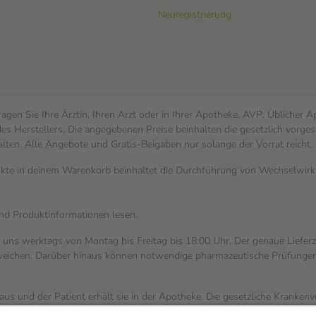
Neuregistrierung
gen Sie Ihre Ärztin, Ihren Arzt oder in Ihrer Apotheke. AVP: Üblicher 
s Herstellers. Die angegebenen Preise beinhalten die gesetzlich vorges
alten. Alle Angebote und Gratis-Beigaben nur solange der Vorrat reicht.
dukte in deinem Warenkorb beinhaltet die Durchführung von Wechselwi
und Produktinformationen lesen.
i uns werktags von Montag bis Freitag bis 18:00 Uhr. Der genaue Liefer
ichen. Darüber hinaus können notwendige pharmazeutische Prüfungen, die
aus und der Patient erhält sie in der Apotheke. Die gesetzliche Kranken