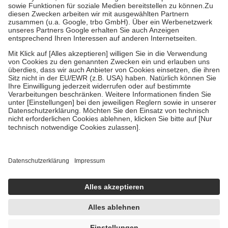
Bei Heilmitteln und häuslicher Krankenpflege beträgt die
Zuzahlung zehn Prozent der Kosten sowie zehn Euro je
Verordnung.
Um das Engagement der Versicherten für ihre eigene Gesundheit
zu stärken und die besondere Stellung der Familie zu unterstützen,
fallen
keine Zuzahlungen
an bei:
• Kindern und Jugendlichen bis zum vollendeten 18. Lebensjahr
mit Ausnahme der Fahrkosten
• Untersuchungen zur Vorsorge und Früherkennung, die von der
GKV getragen werden
• empfohlenen Schutzimpfungen
• Harn- und Blutteststreifen
Wir nutzen Trusted Shops als unabhängigen Dienstleister für die
Einholung von Bewertungen. Trusted Shops hat Maßnahmen
getroffen, um sicherzustellen, dass es sich um echte Bewertungen
handelt. Mehr Informationen findest du hier:
https://help.etrusted.com/hc/de/articles/4419944605341
Einige Bilder und Inhalte wurden unter Zuhilfenahme künstlicher
Intelligenz erstellt.