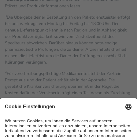
Etikett und Produktinformationen lesen.
3
Die Übergabe deiner Bestellung an den Paketdienstleister erfolgt
bei uns werktags von Montag bis Freitag bis 18:00 Uhr. Der
genaue Lieferzeitpunkt kann je nach Region und in Abhängigkeit
der Produktverfügbarkeit sowie vom Zustellzeitpunkt des
Spediteurs abweichen. Darüber hinaus können notwendige
pharmazeutische Prüfungen, die zu deiner Arzneimittelsicherheit
dienen, die Lieferfrist um die Dauer der Prüfungen einschließlich
Klärungen verlängern.
4
Für verschreibungspflichtige Medikamente stellt der Arzt ein
Rezept aus und der Patient erhält sie in der Apotheke. Die
gesetzliche Krankenversicherung übernimmt in der Regel die
Kosten dafür, der Versicherte trägt einen Teil davon als Zuzahlung
mit.
Grundsätzlich leisten Mitglieder Zuzahlungen in Höhe von zehn
Prozent des Abgabepreises,
mindestens
jedoch
fünf Euro
und
höchstens zehn Euro.
Es sind jedoch nie mehr als die
tatsächlichen Kosten der Leistung zu entrichten.
Diese Regeln gelten grundsätzlich auch für Online-Apotheken.