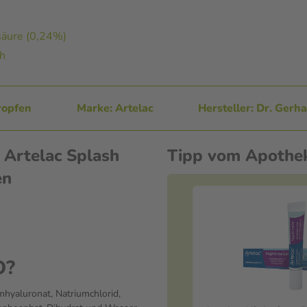
säure (0,24%)
ch
ropfen
Marke: Artelac
Hersteller: Dr. Ger
 Artelac Splash
Tipp vom Apothe
en
O?
mhyaluronat, Natriumchlorid,