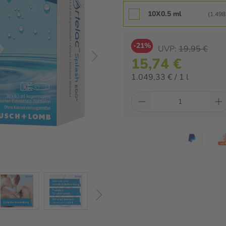
10X0.5 ml
(1.498,
-21%
UVP:
19,95 €
15,74 €
1.049,33 € / 1 l