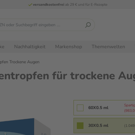
versandkostenfrei
ab 29 € und für E-Rezepte
ke
Nachhaltigkeit
Markenshop
Themenwelten
pfen Trockene Augen
entropfen für trockene Au
Sparti
60X0.5 ml
(983,00
30X0.5 ml
(1.049,