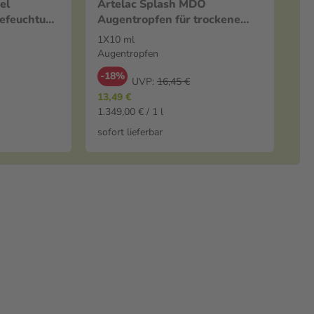
el
Artelac Splash MDO
efeuchtung
Augentropfen für trockene
Augengel
Augen 1X10 ml Augentropfen
1X10 ml
Augentropfen
-18%
UVP:
16,45 €
13,49 €
1.349,00 € / 1 l
sofort lieferbar