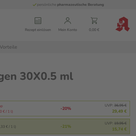
persönliche
pharmazeutische Beratung
Rezept einlösen
Mein Konto
0,00 €
Vorteile
gen 30X0.5 ml
UVP:
36,95 €
pp
-20%
29,49 €
 € / 1 l)
UVP:
19,95 €
-21%
33 € / 1 l)
15,74 €