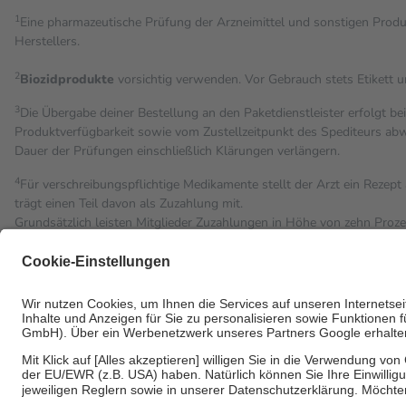
1
Eine pharmazeutische Prüfung der Arzneimittel und sonstigen Pro
Herstellers.
2
Biozidprodukte
vorsichtig verwenden. Vor Gebrauch stets Etikett 
3
Die Übergabe deiner Bestellung an den Paketdienstleister erfolgt be
Produktverfügbarkeit sowie vom Zustellzeitpunkt des Spediteurs abwe
Dauer der Prüfungen einschließlich Klärungen verlängern.
4
Für verschreibungspflichtige Medikamente stellt der Arzt ein Rezept 
trägt einen Teil davon als Zuzahlung mit.
Grundsätzlich leisten Mitglieder Zuzahlungen in Höhe von zehn Proz
Leistung zu entrichten.
Diese Regeln gelten grundsätzlich auch für Online-Apotheken.
Bei Heilmitteln und häuslicher Krankenpflege beträgt die Zuzahlung 
Um das Engagement der Versicherten für ihre eigene Gesundheit zu st
• Kindern und Jugendlichen bis zum vollendeten 18. Lebensjahr mit
• Untersuchungen zur Vorsorge und Früherkennung, die von der GK
• empfohlenen Schutzimpfungen
• Harn- und Blutteststreifen