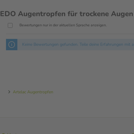
untere Augenlid leicht nach
 EDO Augentropfen für trockene Augen
 sanft, um 1-2 Tropfen in das
Bewertungen nur in der aktuellen Sprache anzeigen.
berfläche zu verteilen.
Keine Bewertungen gefunden. Teile deine Erfahrungen mit a
 werden. Die Anwendungsdauer
m Gebrauch.
Artelac Augentropfen