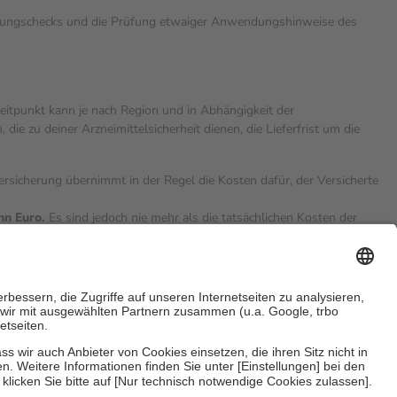
rkungschecks und die Prüfung etwaiger Anwendungshinweise des
zeitpunkt kann je nach Region und in Abhängigkeit der
 zu deiner Arzneimittelsicherheit dienen, die Lieferfrist um die
versicherung übernimmt in der Regel die Kosten dafür, der Versicherte
hn Euro.
Es sind jedoch nie mehr als die tatsächlichen Kosten der
eine Zuzahlungen
an bei: