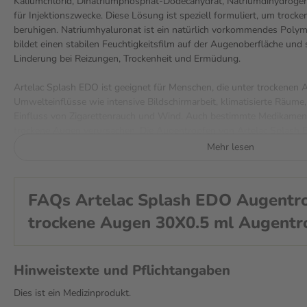
Kaliumchlorid, Dinatriumphosphat-Dodecahydrat, Natriumdihydrog
für Injektionszwecke. Diese Lösung ist speziell formuliert, um troc
beruhigen. Natriumhyaluronat ist ein natürlich vorkommendes Poly
bildet einen stabilen Feuchtigkeitsfilm auf der Augenoberfläche und
Linderung bei Reizungen, Trockenheit und Ermüdung.
Artelac Splash EDO ist geeignet für Menschen, die unter trockenen A
Umwelteinflüsse wie intensive Bildschirmarbeit, klimatisierte Räume,
Einfluss von Zigarettenrauch und Wind. Auch bestimmte Medikamen
trockene Augen verursachen. Die Augentropfen von Artelac Splash E
Erfrischung und können sowohl bei weichen als auch bei harten Ko
Mehr lesen
verwendet werden. Die praktische Ein-Dosis-Ophtiole (EDO) ermögl
und eine hygienische Handhabung.
FAQs Artelac Splash EDO Augentro
Wechselwirkungen
Artelac Splash EDO kann sicher mit anderen Augenprodukten verwen
trockene Augen 30X0.5 ml Augentr
ein Abstand von mindestens 15 Minuten zwischen der Anwendung 
anderen Augentropfen oder -salben eingehalten werden, um Wechse
Hinweistexte und Pflichtangaben
Wie wird Artelac Splash EDO angew
Dies ist ein Medizinprodukt.
1. Trenne vorsichtig eine Ein-Dosis-Ophtiole vom Streifen ab.