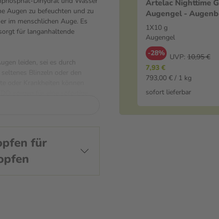
enphosphat-Dihydrat und Wasser
Artelac Nighttime G
kene Augen zu befeuchten und zu
Augengel - Augenb
mer im menschlichen Auge. Es
zur Nacht 1X10 g 
1X10 g
 sorgt für langanhaltende
Augengel
-28%
UVP:
10,95 €
ugen leiden, sei es durch
7,93 €
 seltenes Blinzeln oder den
793,00 € / 1 kg
te oder Krankheiten können
sofort lieferbar
DO sorgen für eine sofortige
ntaktlinsen während des Tragens
icht eine einfache Anwendung
pfen für
det werden. Es sollte jedoch
opfen
von Artelac Splash EDO und
lwirkungen zu vermeiden.
endet?