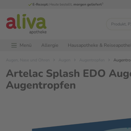
3
E-Rezept:
Heute bestellt,
morgen geliefert
Menü
Allergie
Hausapotheke & Reiseapothe
Augen, Nase und Ohren
Augen
Augentropfen
Augentro
Artelac Splash EDO Aug
Augentropfen