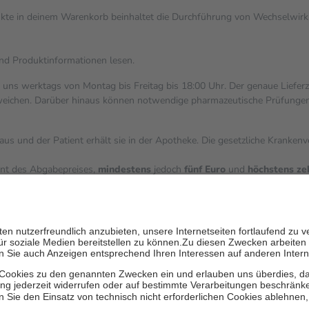
dukte in deinem Warenkorb beinhaltet die Durchführung von Wechselwi
und Produktinformationen lesen.
i uns werktags von Montag bis Freitag bis 18:00 Uhr. Der genaue Liefer
ichen. Darüber hinaus können notwendige pharmazeutische Prüfungen, die
aus und der Patient erhält sie in der Apotheke. Die gesetzliche Kranken
ent des Abgabepreises,
mindestens
jedoch
fünf Euro
und
höchstens ze
zehn Prozent der Kosten sowie zehn Euro je Verordnung.
ärken und die besondere Stellung der Familie zu unterstützen, fallen
k
 Ausnahme der Fahrkosten
V getragen werden