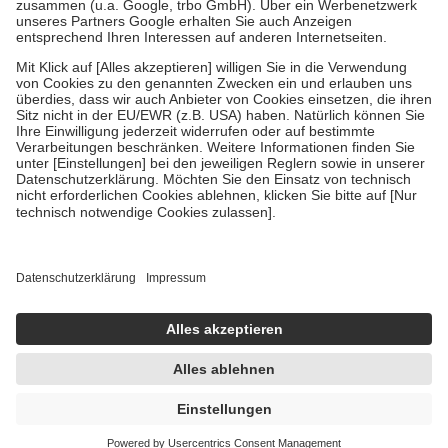
Verordnung.
Um das Engagement der Versicherten für ihre eigene Gesundheit
zu stärken und die besondere Stellung der Familie zu unterstützen,
fallen
keine Zuzahlungen
an bei:
• Kindern und Jugendlichen bis zum vollendeten 18. Lebensjahr
mit Ausnahme der Fahrkosten
• Untersuchungen zur Vorsorge und Früherkennung, die von der
GKV getragen werden
• empfohlenen Schutzimpfungen
• Harn- und Blutteststreifen
Wir nutzen Trusted Shops als unabhängigen Dienstleister für die
Einholung von Bewertungen. Trusted Shops hat Maßnahmen
getroffen, um sicherzustellen, dass es sich um echte Bewertungen
handelt. Mehr Informationen findest du hier:
https://help.etrusted.com/hc/de/articles/4419944605341
Einige Bilder und Inhalte wurden unter Zuhilfenahme künstlicher
Intelligenz erstellt.
UVP:
26,90 €
21,65 €