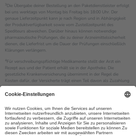
3
Die Übergabe deiner Bestellung an den Paketdienstleister erfolgt
bei uns werktags von Montag bis Freitag bis 18:00 Uhr. Der
genaue Lieferzeitpunkt kann je nach Region und in Abhängigkeit
der Produktverfügbarkeit sowie vom Zustellzeitpunkt des
Spediteurs abweichen. Darüber hinaus können notwendige
pharmazeutische Prüfungen, die zu deiner Arzneimittelsicherheit
dienen, die Lieferfrist um die Dauer der Prüfungen einschließlich
Klärungen verlängern.
4
Für verschreibungspflichtige Medikamente stellt der Arzt ein
Rezept aus und der Patient erhält sie in der Apotheke. Die
gesetzliche Krankenversicherung übernimmt in der Regel die
Kosten dafür, der Versicherte trägt einen Teil davon als Zuzahlung
mit.
Grundsätzlich leisten Mitglieder Zuzahlungen in Höhe von zehn
Prozent des Abgabepreises,
mindestens
jedoch
fünf Euro
und
höchstens zehn Euro.
Es sind jedoch nie mehr als die
tatsächlichen Kosten der Leistung zu entrichten.
Diese Regeln gelten grundsätzlich auch für Online-Apotheken.
Bei Heilmitteln und häuslicher Krankenpflege beträgt die
Zuzahlung zehn Prozent der Kosten sowie zehn Euro je