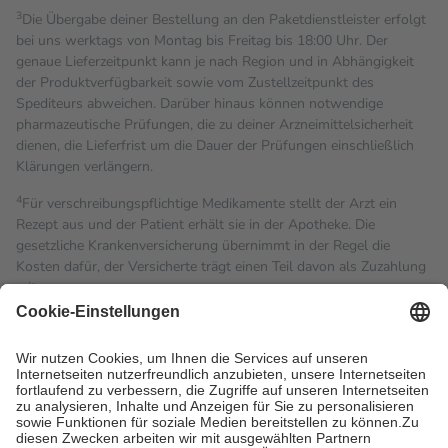
3
Die Übergabe deiner Bestellung an den Paketdienstleister erfolgt
bei uns werktags von Montag bis Freitag bis 18:00 Uhr. Der
genaue Lieferzeitpunkt kann je nach Region und in Abhängigkeit
der Produktverfügbarkeit sowie vom Zustellzeitpunkt des
Spediteurs abweichen. Darüber hinaus können notwendige
pharmazeutische Prüfungen, die zu deiner Arzneimittelsicherheit
dienen, die Lieferfrist um die Dauer der Prüfungen einschließlich
Klärungen verlängern.
4
Für verschreibungspflichtige Medikamente stellt der Arzt ein
Rezept aus und der Patient erhält sie in der Apotheke. Die
gesetzliche Krankenversicherung übernimmt in der Regel die
Kosten dafür, der Versicherte trägt einen Teil davon als Zuzahlung
mit.
Grundsätzlich leisten Mitglieder Zuzahlungen in Höhe von zehn
Prozent des Abgabepreises,
mindestens
jedoch
fünf Euro
und
höchstens zehn Euro.
Es sind jedoch nie mehr als die
tatsächlichen Kosten der Leistung zu entrichten.
Diese Regeln gelten grundsätzlich auch für Online-Apotheken.
Bei Heilmitteln und häuslicher Krankenpflege beträgt die
Zuzahlung zehn Prozent der Kosten sowie zehn Euro je