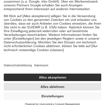
Verordnung.
Um das Engagement der Versicherten für ihre eigene Gesundheit
zu stärken und die besondere Stellung der Familie zu unterstützen,
fallen
keine Zuzahlungen
an bei:
• Kindern und Jugendlichen bis zum vollendeten 18. Lebensjahr
mit Ausnahme der Fahrkosten
• Untersuchungen zur Vorsorge und Früherkennung, die von der
GKV getragen werden
• empfohlenen Schutzimpfungen
• Harn- und Blutteststreifen
Wir nutzen Trusted Shops als unabhängigen Dienstleister für die
Einholung von Bewertungen. Trusted Shops hat Maßnahmen
getroffen, um sicherzustellen, dass es sich um echte Bewertungen
handelt. Mehr Informationen findest du hier:
https://help.etrusted.com/hc/de/articles/4419944605341
Einige Bilder und Inhalte wurden unter Zuhilfenahme künstlicher
Intelligenz erstellt.
UVP:
27,50 €
21,99 €