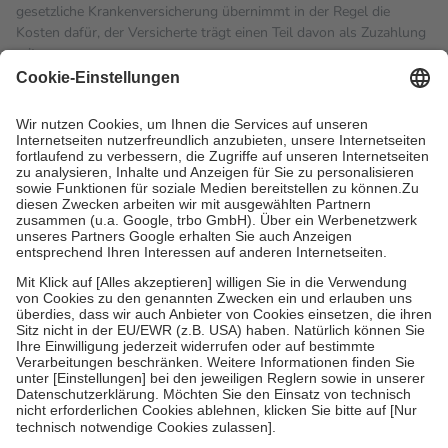
gesetzliche Krankenversicherung übernimmt in der Regel die
Kosten dafür, der Versicherte trägt einen Teil davon als Zuzahlung
mit.
Grundsätzlich leisten Mitglieder Zuzahlungen in Höhe von zehn
Prozent des Abgabepreises,
mindestens
jedoch
fünf Euro
und
höchstens zehn Euro.
Es sind jedoch nie mehr als die
tatsächlichen Kosten der Leistung zu entrichten.
Diese Regeln gelten grundsätzlich auch für Online-Apotheken.
Bei Heilmitteln und häuslicher Krankenpflege beträgt die
Zuzahlung zehn Prozent der Kosten sowie zehn Euro je
Verordnung.
Um das Engagement der Versicherten für ihre eigene Gesundheit
zu stärken und die besondere Stellung der Familie zu unterstützen,
fallen
keine Zuzahlungen
an bei:
• Kindern und Jugendlichen bis zum vollendeten 18. Lebensjahr
mit Ausnahme der Fahrkosten
• Untersuchungen zur Vorsorge und Früherkennung, die von der
GKV getragen werden
• empfohlenen Schutzimpfungen
• Harn- und Blutteststreifen
Wir nutzen Trusted Shops als unabhängigen Dienstleister für die