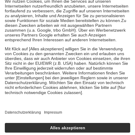
tatsächlichen Kosten der Leistung zu entrichten.
Diese Regeln gelten grundsätzlich auch für Online-Apotheken.
Bei Heilmitteln und häuslicher Krankenpflege beträgt die
Zuzahlung zehn Prozent der Kosten sowie zehn Euro je
Verordnung.
Um das Engagement der Versicherten für ihre eigene Gesundheit
zu stärken und die besondere Stellung der Familie zu unterstützen,
fallen
keine Zuzahlungen
an bei:
• Kindern und Jugendlichen bis zum vollendeten 18. Lebensjahr
mit Ausnahme der Fahrkosten
• Untersuchungen zur Vorsorge und Früherkennung, die von der
GKV getragen werden
• empfohlenen Schutzimpfungen
• Harn- und Blutteststreifen
Wir nutzen Trusted Shops als unabhängigen Dienstleister für die
Einholung von Bewertungen. Trusted Shops hat Maßnahmen
getroffen, um sicherzustellen, dass es sich um echte Bewertungen
handelt. Mehr Informationen findest du hier:
https://help.etrusted.com/hc/de/articles/4419944605341