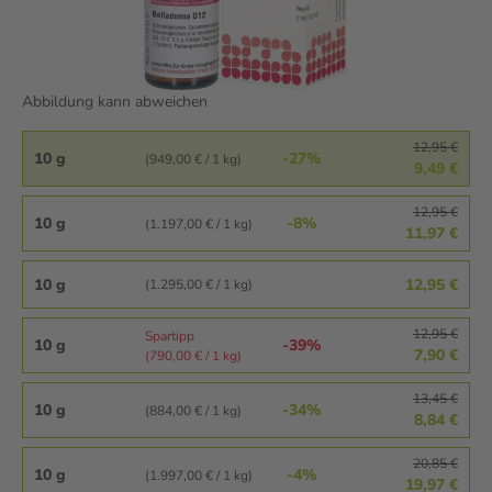
Abbildung kann abweichen
12,95 €
10 g
-27%
(949,00 € / 1 kg)
9,49 €
12,95 €
10 g
-8%
(1.197,00 € / 1 kg)
11,97 €
10 g
12,95 €
(1.295,00 € / 1 kg)
12,95 €
Spartipp
10 g
-39%
7,90 €
(790,00 € / 1 kg)
13,45 €
10 g
-34%
(884,00 € / 1 kg)
8,84 €
20,85 €
10 g
-4%
(1.997,00 € / 1 kg)
19,97 €