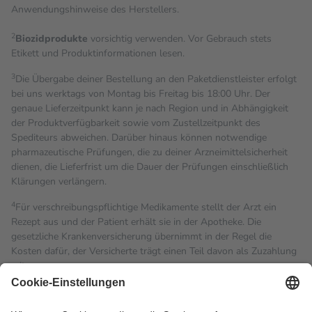
Anwendungshinweise des Herstellers.
2
Biozidprodukte
vorsichtig verwenden. Vor Gebrauch stets
Etikett und Produktinformationen lesen.
3
Die Übergabe deiner Bestellung an den Paketdienstleister erfolgt
bei uns werktags von Montag bis Freitag bis 18:00 Uhr. Der
genaue Lieferzeitpunkt kann je nach Region und in Abhängigkeit
der Produktverfügbarkeit sowie vom Zustellzeitpunkt des
Spediteurs abweichen. Darüber hinaus können notwendige
pharmazeutische Prüfungen, die zu deiner Arzneimittelsicherheit
dienen, die Lieferfrist um die Dauer der Prüfungen einschließlich
Klärungen verlängern.
4
Für verschreibungspflichtige Medikamente stellt der Arzt ein
Rezept aus und der Patient erhält sie in der Apotheke. Die
gesetzliche Krankenversicherung übernimmt in der Regel die
Kosten dafür, der Versicherte trägt einen Teil davon als Zuzahlung
mit.
Grundsätzlich leisten Mitglieder Zuzahlungen in Höhe von zehn
Prozent des Abgabepreises,
mindestens
jedoch
fünf Euro
und
höchstens zehn Euro.
Es sind jedoch nie mehr als die