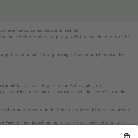
Apothekenverkaufspreis berechnet nach der
chriebene Mehrwertsteuer, ggf. zzgl. 4,95 € Versandkosten. Ab 29 €
rkungschecks und die Prüfung etwaiger Anwendungshinweise des
zeitpunkt kann je nach Region und in Abhängigkeit der
 zu deiner Arzneimittelsicherheit dienen, die Lieferfrist um die
versicherung übernimmt in der Regel die Kosten dafür, der Versicherte
hn Euro.
Es sind jedoch nie mehr als die tatsächlichen Kosten der