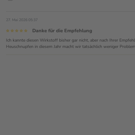
h der Aufnahme von Nahrung oder
27. Mai 2026 05:37
mige, weiße Tablette mit einem
Danke für die Empfehlung
Ich kannte diesen Wirkstoff bisher gar nicht, aber nach Ihrer Empfehl
Heuschnupfen in diesem Jahr macht wir tatsächlich weniger Probleme
Verkehrstüchtigkeit und
nflusses von Bilastin 20 mg
it 20 mg Bilastin keinen Einfluss
 das Arzneimittel unterschiedlich
teuern bzw. keine Maschinen zu
t haben.
echselwirkungen
hsenen durchgeführt und sind
fikant die orale