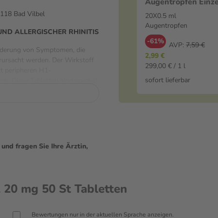
Augentropfen Einze
20X0.5 ml Augentr
118 Bad Vilbel
20X0.5 ml
Augentropfen
ND ALLERGISCHER RHINITIS
-61%
AVP:
7,59 €
inderung von Symptomen, die
2,99 €
rursacht werden. Der Wirkstoff
299,00 € / 1 l
lt peripheren H1-
sofort lieferbar
en. Diese Tabletten sind speziell
 eine 24-stündige Wirksamkeit
 Tag ohne lästige
 eine gute Verträglichkeit und
 macht.
omen, tierischen Bestandteile,
nd fragen Sie Ihre Ärztin,
r Menschen mit entsprechenden
Rhinokonjunktivitis (saisonal
20 mg 50 St Tabletten
und Jugendlichen (ab 12 Jahren)
 20 mg Bilastin einmal täglich
isonal und perennial) und einer
Bewertungen nur in der aktuellen Sprache anzeigen.