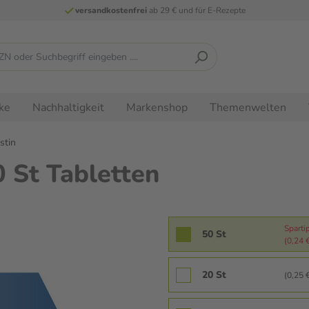
versandkostenfrei
ab 29 € und für E-Rezepte
ke
Nachhaltigkeit
Markenshop
Themenwelten
stin
 St Tabletten
Sparti
50 St
(0,24 €
20 St
(0,25 €