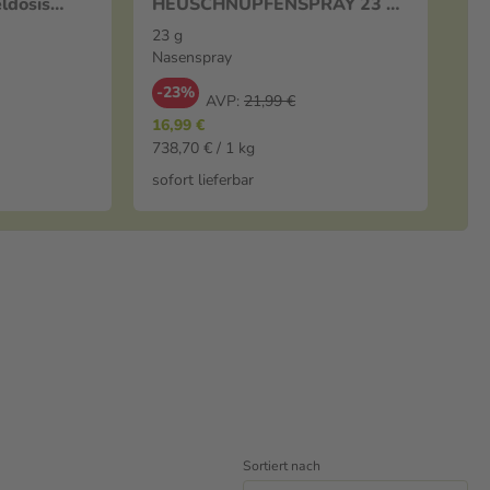
ldosis
HEUSCHNUPFENSPRAY 23 g
opfen
Nasenspray
23 g
Nasenspray
-23%
AVP:
21,99 €
16,99 €
738,70 € / 1 kg
sofort lieferbar
Sortiert nach