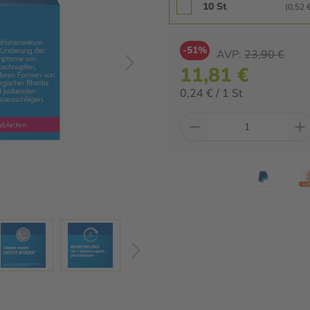
10 St
(0,52 €
-51%
AVP:
23,90 €
11,81 €
0,24 € / 1 St