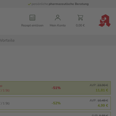
persönliche
pharmazeutische Beratung
Rezept einlösen
Mein Konto
0,00 €
Vorteile
AVP:
23,90 €
pp
-51%
11,81 €
 / 1 St)
AVP:
10,48 €
-52%
 / 1 St)
4,99 €
AVP:
5,85 €