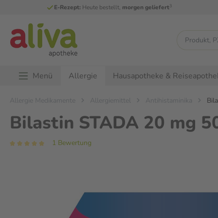
3
E-Rezept:
Heute bestellt,
morgen geliefert
Menü
Hausapotheke & Reiseapothe
Allergie
Allergie Medikamente
Allergiemittel
Antihistaminika
Bila
Bilastin STADA 20 mg 50
1 Bewertung